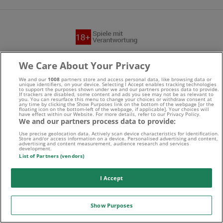
Suchtrisiken, Glücksspiel kann süchtig machen - Hilfe finden
We Care About Your Privacy
Sie auf
buwei.de
We and our
1008
partners store and access personal data, like browsing data or
unique identifiers, on your device. Selecting I Accept enables tracking technologies
to support the purposes shown under we and our partners process data to provide.
Alle Anbieter auf dieser Webseite sind offiziell in
If trackers are disabled, some content and ads you see may not be as relevant to
you. You can resurface this menu to change your choices or withdraw consent at
any time by clicking the Show Purposes link on the bottom of the webpage [or the
Deutschland
lizenziert
und werden von der
Gemeinsamen
floating icon on the bottom-left of the webpage, if applicable]. Your choices will
have effect within our Website. For more details, refer to our Privacy Policy.
We and our partners process data to provide:
Glücksspielbehörde der Länder
reguliert
Use precise geolocation data. Actively scan device characteristics for identification.
Store and/or access information on a device. Personalised advertising and content,
advertising and content measurement, audience research and services
development.
List of Partners (vendors)
I Accept
Show Purposes