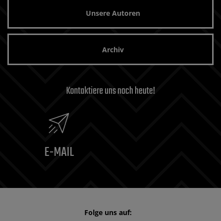
Unsere Autoren
Archiv
Kontaktiere uns noch heute!
E-MAIL
Folge uns auf: