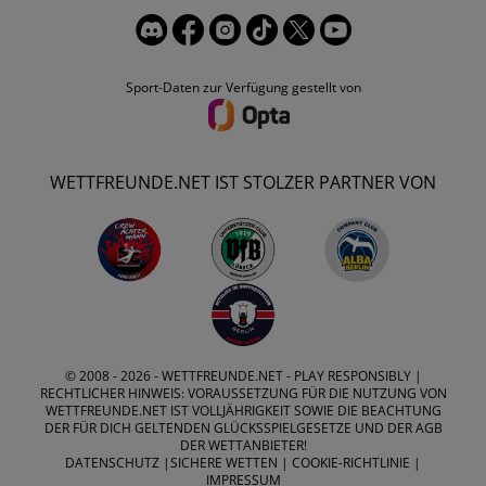
Sport-Daten zur Verfügung gestellt von
WETTFREUNDE.NET IST STOLZER PARTNER VON
© 2008 - 2026 -
WETTFREUNDE.NET
- PLAY RESPONSIBLY |
RECHTLICHER HINWEIS: VORAUSSETZUNG FÜR DIE NUTZUNG VON
WETTFREUNDE.NET IST VOLLJÄHRIGKEIT SOWIE DIE BEACHTUNG
DER FÜR DICH GELTENDEN GLÜCKSSPIELGESETZE UND DER AGB
DER WETTANBIETER!
DATENSCHUTZ
|
SICHERE WETTEN
|
COOKIE-RICHTLINIE
|
IMPRESSUM