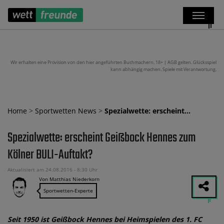
Wir erhalten eine Provision von den hier angeführten Buchmachern. 18+ | AGB gelten. Glücksspiel
kann abhängig machen. Spiele mit Verantwortung.
Home
>
Sportwetten News
>
Spezialwette: erscheint…
Spezialwette: erscheint Geißbock Hennes zum
Kölner BULI-Auftakt?
Aktualisiert am 24.08.2016 - 8:30 Uhr
Von Matthias Niederkorn
Sportwetten-Experte
Seit 1950 ist Geißbock Hennes bei Heimspielen des 1. FC