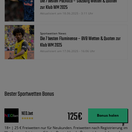
Die 7 besten Pachuca – Salzburg Wetten & Quoten
zur Klub WM 2025
Aktualisiert am 18.06.2025 - 3:11 Uhr
Sportwetten News
Die 7 besten Fluminense – BVB Wetten & Quoten zur
Klub WM 2025
Aktualisiert am 17.06.2025 - 16:06 Uhr
Bester Sportwetten Bonus
125€
NEO.bet
Bonus holen
18+ | 25 € Freiwetten nur für Neukunden. Freiwetten nach Registrierung im