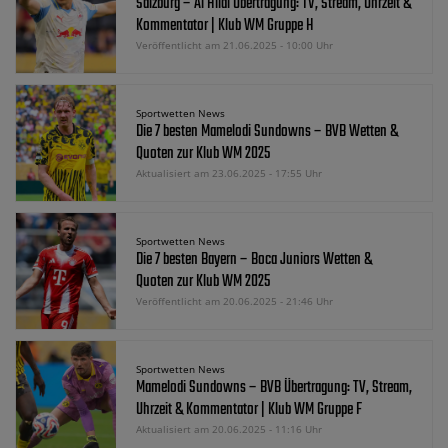
Salzburg – Al Hilal Übertragung: TV, Stream, Uhrzeit &
Kommentator | Klub WM Gruppe H
Alle Sportwetten Tipps
Veröffentlicht am 21.06.2025 - 10:00 Uhr
Sportwetten News
Die 7 besten Mamelodi Sundowns – BVB Wetten &
Quoten zur Klub WM 2025
Aktualisiert am 23.06.2025 - 17:55 Uhr
Sportwetten News
Die 7 besten Bayern – Boca Juniors Wetten &
Quoten zur Klub WM 2025
Veröffentlicht am 20.06.2025 - 21:46 Uhr
Sportwetten News
Mamelodi Sundowns – BVB Übertragung: TV, Stream,
Uhrzeit & Kommentator | Klub WM Gruppe F
Aktualisiert am 20.06.2025 - 11:16 Uhr