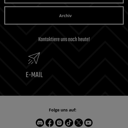
Archiv
Kontaktiere uns noch heute!
E-MAIL
Folge uns auf: