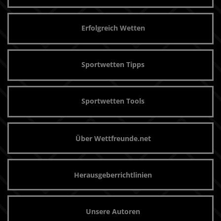
Erfolgreich Wetten
Sportwetten Tipps
Sportwetten Tools
Über Wettfreunde.net
Herausgeberrichtlinien
Unsere Autoren