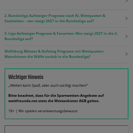
2. Bundesliga Aufsteiger Prognose nach KI, Wettquoten &
Statistiken – wer steigt 2027 in die Bundesliga auf?
3. Liga Aufsteiger Prognose & Favoriten: Wer steigt 2027 in die 2.
Bundesliga auf?
Wolfsburg Meister & Aufstieg Prognose mit Wettquoten:
Marschieren die Wölfe zurück in die Bundesliga?
Wichtiger Hinweis
„Wetten kann Spaß, aber auch süchtig machen!“
Bitte beachtet, dass für die Sportwetten-Angebote auf
wettfreunde.net stets die Wettanbieter AGB gelten.
18+ | Wir spielen verantwortungsbewusst