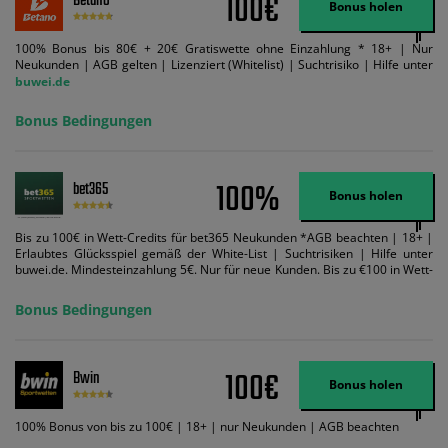
100€
Betano
Bonus holen
100% Bonus bis 80€ + 20€ Gratiswette ohne Einzahlung * 18+ | Nur
Neukunden | AGB gelten | Lizenziert (Whitelist) | Suchtrisiko | Hilfe unter
buwei.de
Bonus Bedingungen
100%
bet365
Bonus holen
Bis zu 100€ in Wett-Credits für bet365 Neukunden *AGB beachten | 18+ |
Erlaubtes Glücksspiel gemäß der White-List | Suchtrisiken | Hilfe unter
buwei.de. Mindesteinzahlung 5€. Nur für neue Kunden. Bis zu €100 in Wett-
Credits. Melden Sie sich an, zahlen Sie €5 oder mehr auf Ihr bet365-Konto
ein und wir geben Ihnen die entsprechende qualifizierende Einzahlung in
Bonus Bedingungen
Wett-Credits, wenn Sie qualifizierende Wetten im gleichen Wert platzieren
und diese abgerechnet werden. Mindestquoten, Wett- und
Zahlungsmethoden-Ausnahmen gelten. Gewinne schließen den Einsatz von
Wett-Credits aus. Es gelten die AGB, Zeitlimits und Ausnahmen. Der Bonus-
100€
Bwin
Code VIPANGEBOT kann während der Anmeldung benutzt werden, jedoch
Bonus holen
ändert dies den Angebotsbetrag in keinster Weise.
100% Bonus von bis zu 100€ | 18+ | nur Neukunden | AGB beachten