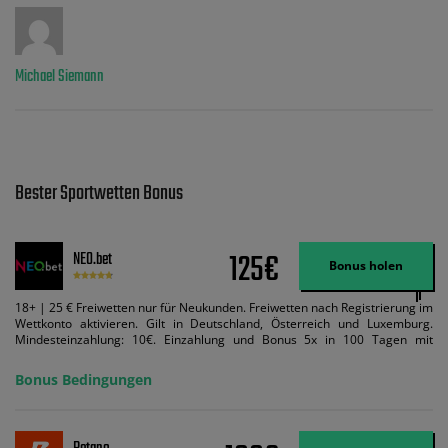
Michael Siemann
Bester Sportwetten Bonus
125€
NEO.bet
Bonus holen
18+ | 25 € Freiwetten nur für Neukunden. Freiwetten nach Registrierung im
Wettkonto aktivieren. Gilt in Deutschland, Österreich und Luxemburg.
Mindesteinzahlung: 10€. Einzahlung und Bonus 5x in 100 Tagen mit
Mindestquote 1,5 umsetzen. Maximaler Umsatz: Bonusbetrag pro Wette.
Bedingungen können geändert werden. AGB gelten. Lizenziert; Hilfe bei
Bonus Bedingungen
Suchtrisiken: buwei.de.