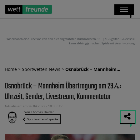
Wir erhalten eine Provision von den hier angeführten Buchmachern. 18+ | AGB gelten. Glücksspiel
kann abhängig machen. Spiele mit Verantwortung.
Home
>
Sportwetten News
>
Osnabrück – Mannheim…
Osnabrück – Mannheim Übertragung am 23.4.:
Uhrzeit, Sender, Livestream, Kommentator
Aktualisiert am 26.04.2022 - 10:30 Uhr
Von Thomas Haider
Sportwetten-Experte