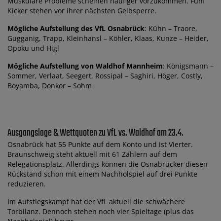
Muskuläre Probleme scheinen häufiger vorzukommen. Fünf
Kicker stehen vor ihrer nächsten Gelbsperre.
Mögliche Aufstellung des VfL Osnabrück
: Kühn – Traore,
Gugganig, Trapp, Kleinhansl – Köhler, Klaas, Kunze – Heider,
Opoku und Higl
Mögliche Aufstellung von Waldhof Mannheim
: Königsmann –
Sommer, Verlaat, Seegert, Rossipal – Saghiri, Höger, Costly,
Boyamba, Donkor – Sohm
Ausgangslage & Wettquoten zu VfL vs. Waldhof am 23.4.
Osnabrück hat 55 Punkte auf dem Konto und ist Vierter.
Braunschweig steht aktuell mit 61 Zählern auf dem
Relegationsplatz. Allerdings können die Osnabrücker diesen
Rückstand schon mit einem Nachholspiel auf drei Punkte
reduzieren.
Im Aufstiegskampf hat der VfL aktuell die schwächere
Torbilanz. Dennoch stehen noch vier Spieltage (plus das