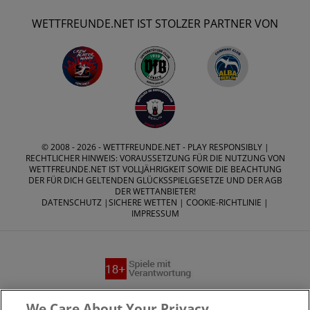
WETTFREUNDE.NET IST STOLZER PARTNER VON
© 2008 - 2026 -
WETTFREUNDE.NET
- PLAY RESPONSIBLY |
RECHTLICHER HINWEIS: VORAUSSETZUNG FÜR DIE NUTZUNG VON
WETTFREUNDE.NET IST VOLLJÄHRIGKEIT SOWIE DIE BEACHTUNG
DER FÜR DICH GELTENDEN GLÜCKSSPIELGESETZE UND DER AGB
DER WETTANBIETER!
DATENSCHUTZ
|
SICHERE WETTEN
|
COOKIE-RICHTLINIE
|
IMPRESSUM
Suchtrisiken, Glücksspiel kann süchtig machen - Hilfe finden
We Care About Your Privacy