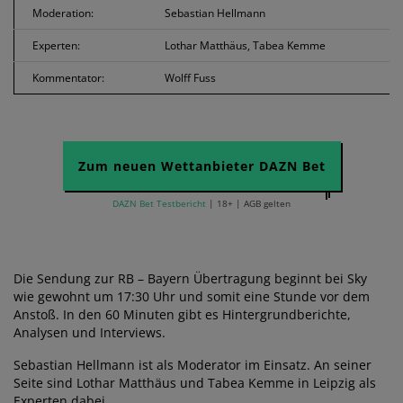
Moderation:
Sebastian Hellmann
Experten:
Lothar Matthäus, Tabea Kemme
Kommentator:
Wolff Fuss
Zum neuen Wettanbieter DAZN Bet
DAZN Bet Testbericht
| 18+ | AGB gelten
Die Sendung zur RB – Bayern Übertragung beginnt bei Sky
wie gewohnt um 17:30 Uhr und somit eine Stunde vor dem
Anstoß. In den 60 Minuten gibt es Hintergrundberichte,
Analysen und Interviews.
Sebastian Hellmann ist als Moderator im Einsatz. An seiner
Seite sind Lothar Matthäus und Tabea Kemme in Leipzig als
Experten dabei.