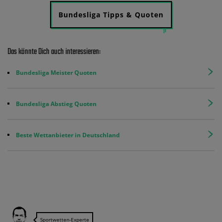
Bundesliga Tipps & Quoten
Das könnte Dich auch interessieren:
Bundesliga Meister Quoten
Bundesliga Abstieg Quoten
Beste Wettanbieter in Deutschland
Sportwetten-Experte