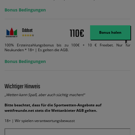
Bonus Bedingungen
110€
Oddset
Bonus holen
100% Ersteinzahlungsbonus bis zu 100€ + 10 € Freebet. Nur für
Neukunden * 18+ | Es gelten die AGB.
Bonus Bedingungen
Wichtiger Hinweis
„Wetten kann Spaß, aber auch süchtig machen!“
Bitte beachtet, dass für die Sportwetten-Angebote auf
wettfreunde.net stets die Wettanbieter AGB gelten.
18+ | Wir spielen verantwortungsbewusst