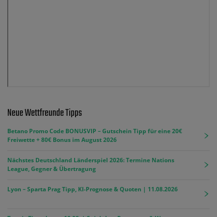
Neue Wettfreunde Tipps
Betano Promo Code BONUSVIP – Gutschein Tipp für eine 20€
Freiwette + 80€ Bonus im August 2026
Nächstes Deutschland Länderspiel 2026: Termine Nations
League, Gegner & Übertragung
Lyon – Sparta Prag Tipp, KI-Prognose & Quoten | 11.08.2026