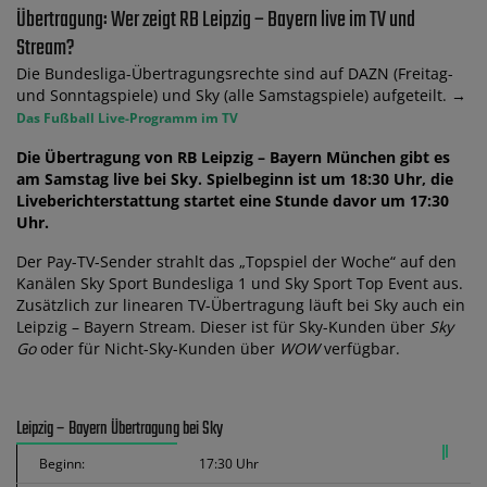
Übertragung: Wer zeigt RB Leipzig – Bayern live im TV und
Stream?
Die Bundesliga-Übertragungsrechte sind auf DAZN (Freitag-
und Sonntagspiele) und Sky (alle Samstagspiele) aufgeteilt. →
Das Fußball Live-Programm im TV
Die Übertragung von RB Leipzig – Bayern München gibt es
am Samstag live bei Sky. Spielbeginn ist um 18:30 Uhr, die
Liveberichterstattung startet eine Stunde davor um 17:30
Uhr.
Der Pay-TV-Sender strahlt das „Topspiel der Woche“ auf den
Kanälen Sky Sport Bundesliga 1 und Sky Sport Top Event aus.
Zusätzlich zur linearen TV-Übertragung läuft bei Sky auch ein
Leipzig – Bayern Stream. Dieser ist für Sky-Kunden über
Sky
Go
oder für Nicht-Sky-Kunden über
WOW
verfügbar.
Leipzig – Bayern Übertragung bei Sky
Beginn:
17:30 Uhr