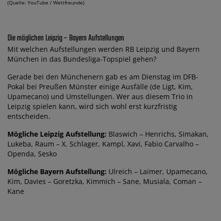
(Quelle: YouTube / Wettfreunde)
Die möglichen Leipzig – Bayern Aufstellungen
Mit welchen Aufstellungen werden RB Leipzig und Bayern
München in das Bundesliga-Topspiel gehen?
Gerade bei den Münchenern gab es am Dienstag im DFB-
Pokal bei Preußen Münster einige Ausfälle (de Ligt, Kim,
Upamecano) und Umstellungen. Wer aus diesem Trio in
Leipzig spielen kann, wird sich wohl erst kurzfristig
entscheiden.
Mögliche Leipzig Aufstellung:
Blaswich – Henrichs, Simakan,
Lukeba, Raum – X. Schlager, Kampl, Xavi, Fabio Carvalho –
Openda, Sesko
Mögliche Bayern Aufstellung:
Ulreich – Laimer, Upamecano,
Kim, Davies – Goretzka, Kimmich – Sane, Musiala, Coman –
Kane