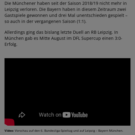
Die Münchener haben seit der Saison 2018/19 nicht mehr in
Leipzig verloren. Die Bayern haben in diesem Zeitraum zwei
Gastspiele gewonnen und drei Mal unentschieden gespielt –
so auch in der vergangenen Saison (1:1).
Allerdings ging das bislang letzte Duell an RB Leipzig. In
München gab es Mitte August im DFL Supercup einen 3:0-
Erfolg.
Video:
Vorschau auf den 6. Bundesliga-Spieltag und auf Leipzig – Bayern München.