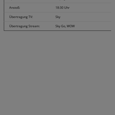
Anstoß:
18:30 Uhr
Übertragung TV:
Sky
Übertragung Stream:
Sky Go, WOW