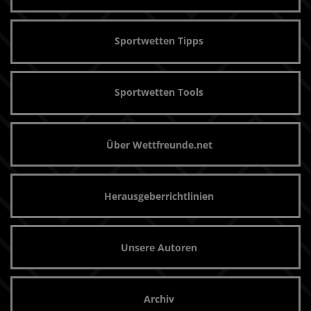
Sportwetten Tipps
Sportwetten Tools
Über Wettfreunde.net
Herausgeberrichtlinien
Unsere Autoren
Archiv