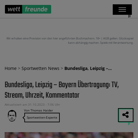
Wir erhalten eine Provision von den hier angeführten Buchmachern. 18+ | AGB gelten. Glücksspiel
kann abhängig machen. Spiele mit Verantwortung.
Home
>
Sportwetten News
>
Bundesliga, Leipzig –…
Bundesliga, Leipzig – Bayern Übertragung: TV,
Stream, Uhrzeit, Kommentator
Aktualisiert am 31.10.2023 - 7:06 Uhr
Von Thomas Haider
Sportwetten-Experte