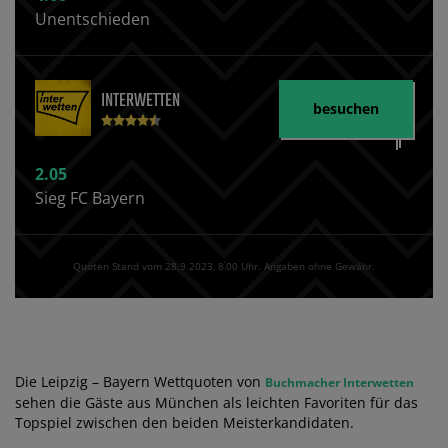
Unentschieden
INTERWETTEN
besuchen
2.05
Sieg FC Bayern
Quoten Stand vom 28.9.2023‚ 8⁚00 Uhr. Angaben ohne Gewähr.
Die Leipzig – Bayern Wettquoten von
Buchmacher Interwetten
sehen die Gäste aus München als leichten Favoriten für das
Topspiel zwischen den beiden Meisterkandidaten.