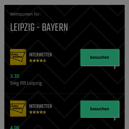
Wettquoten für:
LEIPZIG - BAYERN
INTERWETTEN
besuchen
3.35
Sieg RB Leipzig
INTERWETTEN
besuchen
4.00