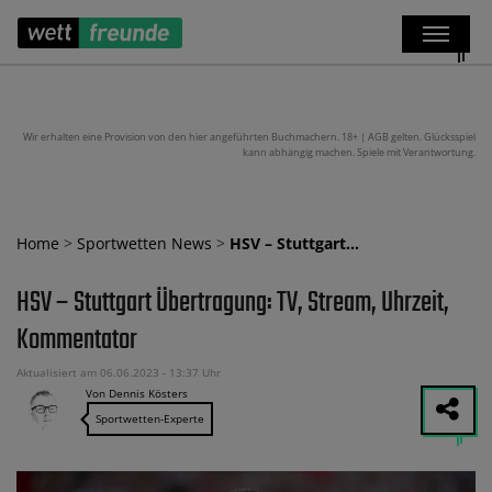
Wir erhalten eine Provision von den hier angeführten Buchmachern. 18+ | AGB gelten. Glücksspiel
kann abhängig machen. Spiele mit Verantwortung.
Home
>
Sportwetten News
>
HSV – Stuttgart…
HSV – Stuttgart Übertragung: TV, Stream, Uhrzeit,
Kommentator
Aktualisiert am 06.06.2023 - 13:37 Uhr
Von Dennis Kösters
Sportwetten-Experte