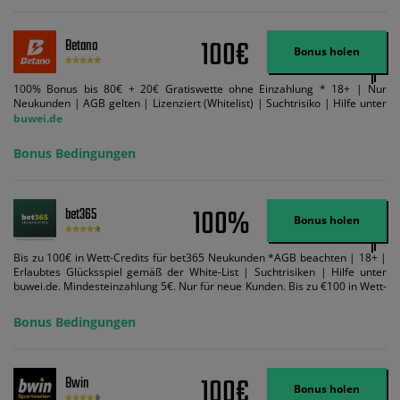
100€
Betano
Bonus holen
100% Bonus bis 80€ + 20€ Gratiswette ohne Einzahlung * 18+ | Nur
Neukunden | AGB gelten | Lizenziert (Whitelist) | Suchtrisiko | Hilfe unter
buwei.de
Bonus Bedingungen
100%
bet365
Bonus holen
Bis zu 100€ in Wett-Credits für bet365 Neukunden *AGB beachten | 18+ |
Erlaubtes Glücksspiel gemäß der White-List | Suchtrisiken | Hilfe unter
buwei.de. Mindesteinzahlung 5€. Nur für neue Kunden. Bis zu €100 in Wett-
Credits. Melden Sie sich an, zahlen Sie €5 oder mehr auf Ihr bet365-Konto
ein und wir geben Ihnen die entsprechende qualifizierende Einzahlung in
Bonus Bedingungen
Wett-Credits, wenn Sie qualifizierende Wetten im gleichen Wert platzieren
und diese abgerechnet werden. Mindestquoten, Wett- und
Zahlungsmethoden-Ausnahmen gelten. Gewinne schließen den Einsatz von
Wett-Credits aus. Es gelten die AGB, Zeitlimits und Ausnahmen. Der Bonus-
100€
Bwin
Code VIPANGEBOT kann während der Anmeldung benutzt werden, jedoch
Bonus holen