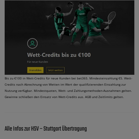
Bis zu €100 in Wett-Credits für neue Kunden bei bet365. Mindesteinzahlung €5. Wett-
Credits nach Abrechnung von Wetten im Wert der qualifizierenden Einzahlung zur
Nutzung verfügbar. Mindestquoten, Wett- und Zahlungsmethoden-Ausnahmen gelten.
Gewinne schließen den Einsatz von Wett-Credits aus. AGB und Zeitlimits gelten.
Alle Infos zur HSV – Stuttgart Übertragung