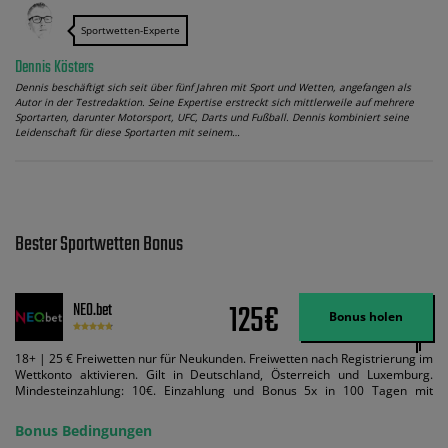
Sportwetten-Experte
Dennis Kösters
Dennis beschäftigt sich seit über fünf Jahren mit Sport und Wetten, angefangen als
Autor in der Testredaktion. Seine Expertise erstreckt sich mittlerweile auf mehrere
Sportarten, darunter Motorsport, UFC, Darts und Fußball. Dennis kombiniert seine
Leidenschaft für diese Sportarten mit seinem…
Bester Sportwetten Bonus
125€
NEO.bet
Bonus holen
18+ | 25 € Freiwetten nur für Neukunden. Freiwetten nach Registrierung im
Wettkonto aktivieren. Gilt in Deutschland, Österreich und Luxemburg.
Mindesteinzahlung: 10€. Einzahlung und Bonus 5x in 100 Tagen mit
Mindestquote 1,5 umsetzen. Maximaler Umsatz: Bonusbetrag pro Wette.
Bedingungen können geändert werden. AGB gelten. Lizenziert; Hilfe bei
Bonus Bedingungen
Suchtrisiken: buwei.de.