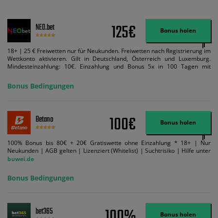
125€
NEO.bet
Bonus holen
18+ | 25 € Freiwetten nur für Neukunden. Freiwetten nach Registrierung im
Wettkonto aktivieren. Gilt in Deutschland, Österreich und Luxemburg.
Mindesteinzahlung: 10€. Einzahlung und Bonus 5x in 100 Tagen mit
Mindestquote 1,5 umsetzen. Maximaler Umsatz: Bonusbetrag pro Wette.
Bedingungen können geändert werden. AGB gelten. Lizenziert; Hilfe bei
Bonus Bedingungen
Suchtrisiken: buwei.de.
100€
Betano
Bonus holen
100% Bonus bis 80€ + 20€ Gratiswette ohne Einzahlung * 18+ | Nur
Neukunden | AGB gelten | Lizenziert (Whitelist) | Suchtrisiko | Hilfe unter
buwei.de
Bonus Bedingungen
100%
bet365
Bonus holen