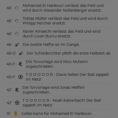
Mohamed El Hankouri verlässt das Feld und
46
wird durch Alexander Nollenberger ersetzt.
Tobias Müller verlässt das Feld und wird durch
46
Philipp Hercher ersetzt.
Xavier Amaechi verlässt das Feld und wird
46
durch Livan Burcu ersetzt.
46
Die zweite Hälfte ist im Gange.
45
+2
Der Schiedsrichter pfeift die erste Halbzeit ab
Die Torvorlage wird Miro Muheim
45
+1
zugeschrieben.
T O O O O O R - Davie Selke! Der Ball zappelt
45
+1
im Netz!
Die Torvorlage wird Jonas Meffert
42
zugeschrieben.
T O O O O O R - Noah Katterbach! Der Ball
42
zappelt im Netz!
15
Gelbe Karte für Mohamed El Hankouri.