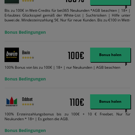
Bis zu 100€ in Wett-Credits für bet365 Neukunden *AGB beachten | 18+ |
Erlaubtes Glücksspiel gemäß der White-List | Suchtrisiken | Hilfe unter
buwei.de. Mindesteinzahlung 5€. Nur für neue Kunden. Bis zu €100 in Wett-
Credits. Melden Sie sich an, zahlen Sie €5 oder mehr auf Ihr bet365-Konto
ein und wir geben Ihnen die entsprechende qualifizierende Einzahlung in
Bonus Bedingungen
Wett-Credits, wenn Sie qualifizierende Wetten im gleichen Wert platzieren
und diese abgerechnet werden. Mindestquoten, Wett- und
Zahlungsmethoden-Ausnahmen gelten. Gewinne schließen den Einsatz von
Wett-Credits aus. Es gelten die AGB, Zeitlimits und Ausnahmen. Der Bonus-
100€
Bwin
Code VIPANGEBOT kann während der Anmeldung benutzt werden, jedoch
Bonus holen
ändert dies den Angebotsbetrag in keinster Weise.
100% Bonus von bis zu 100€ | 18+ | nur Neukunden | AGB beachten
Bonus Bedingungen
110€
Oddset
Bonus holen
100% Ersteinzahlungsbonus bis zu 100€ + 10 € Freebet. Nur für
Neukunden * 18+ | Es gelten die AGB.
Bonus Bedingungen