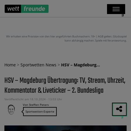
Wir erhalten eine Provision von den hier angeführten Buchmachern. 18+ | AGB gelten. Glücksspiel
kann abhängig machen. Spiele mit Verantwortung.
Home
>
Sportwetten News
>
HSV – Magdeburg…
HSV – Magdeburg Übertragung: TV, Stream, Uhrzeit,
Kommentator & Liveticker – 2. Bundesliga
Veröffentlicht am 18.10.2024 - 13:03 Uhr
Von Steffen Peters
Sportwetten-Experte