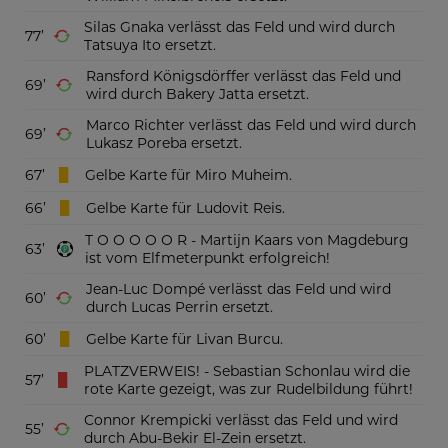
Silas Gnaka verlässt das Feld und wird durch
77
Tatsuya Ito ersetzt.
Ransford Königsdörffer verlässt das Feld und
69
wird durch Bakery Jatta ersetzt.
Marco Richter verlässt das Feld und wird durch
69
Lukasz Poreba ersetzt.
67
Gelbe Karte für Miro Muheim.
66
Gelbe Karte für Ludovit Reis.
T O O O O O R - Martijn Kaars von Magdeburg
63
ist vom Elfmeterpunkt erfolgreich!
Jean-Luc Dompé verlässt das Feld und wird
60
durch Lucas Perrin ersetzt.
60
Gelbe Karte für Livan Burcu.
PLATZVERWEIS! - Sebastian Schonlau wird die
57
rote Karte gezeigt, was zur Rudelbildung führt!
Connor Krempicki verlässt das Feld und wird
55
durch Abu-Bekir El-Zein ersetzt.