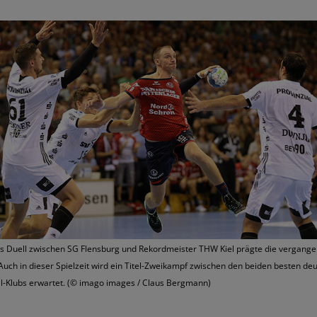
WhatsApp
Sportwetten Tipps
 Duell zwischen SG Flensburg und Rekordmeister THW Kiel prägte die vergang
Auch in dieser Spielzeit wird ein Titel-Zweikampf zwischen den beiden besten de
l-Klubs erwartet. (© imago images / Claus Bergmann)