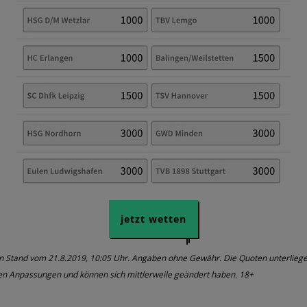
jetzt wetten
n Stand vom 21.8.2019, 10:05 Uhr. Angaben ohne Gewähr. Die Quoten unterlieg
en Anpassungen und können sich mittlerweile geändert haben. 18+