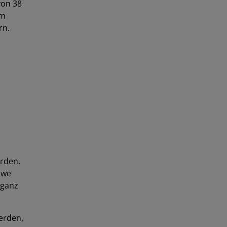
von 38
im
rn.
erden.
Uwe
 ganz
werden,