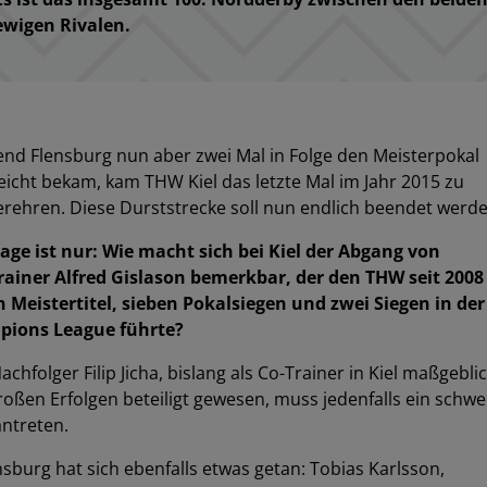
ewigen Rivalen.
nd Flensburg nun aber zwei Mal in Folge den Meisterpokal
eicht bekam, kam THW Kiel das letzte Mal im Jahr 2015 zu
erehren. Diese Durststrecke soll nun endlich beendet werde
rage ist nur: Wie macht sich bei Kiel der Abgang von
rainer Alfred Gislason bemerkbar, der den THW seit 2008
n Meistertitel, sieben Pokalsiegen und zwei Siegen in der
ions League führte?
achfolger Filip Jicha, bislang als Co-Trainer in Kiel maßgebli
roßen Erfolgen beteiligt gewesen, muss jedenfalls ein schwe
antreten.
nsburg hat sich ebenfalls etwas getan: Tobias Karlsson,