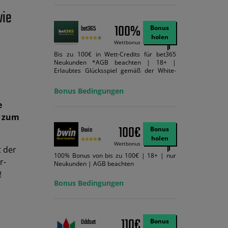
wie
100%
bet365
Bonus
holen
Wettbonus
Bis zu 100€ in Wett-Credits für bet365
Neukunden *AGB beachten | 18+ |
Erlaubtes Glücksspiel gemäß der White-
List | Suchtrisiken | Hilfe unter buwei.de.
Mindesteinzahlung 5€. Nur für neue
Bonus Bedingungen
Kunden. Bis zu €100 in Wett-Credits.
Melden Sie sich an, zahlen Sie €5 oder
e
mehr auf Ihr bet365-Konto ein und wir
l zum
geben Ihnen die entsprechende
100€
qualifizierende Einzahlung in Wett-Credits,
Bwin
Bonus
wenn Sie qualifizierende Wetten im
holen
gleichen Wert platzieren und diese
Wettbonus
t der
abgerechnet werden. Mindestquoten,
100% Bonus von bis zu 100€ | 18+ | nur
Wett- und Zahlungsmethoden-Ausnahmen
r-
Neukunden | AGB beachten
gelten. Gewinne schließen den Einsatz von
!
Wett-Credits aus. Es gelten die AGB,
Bonus Bedingungen
Zeitlimits und Ausnahmen. Der Bonus-
Code VIPANGEBOT kann während der
Anmeldung benutzt werden, jedoch ändert
dies den Angebotsbetrag in keinster
Weise.
110€
Oddset
Bonus