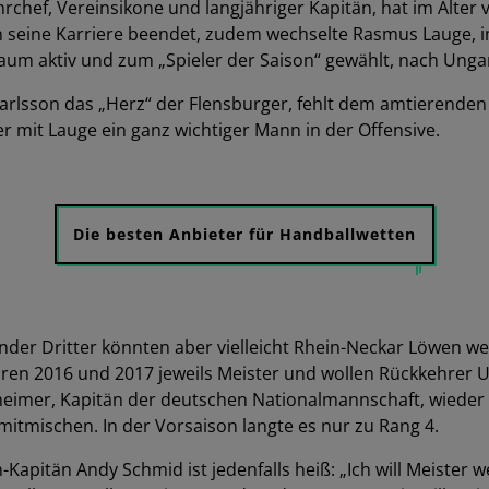
rchef, Vereinsikone und langjähriger Kapitän, hat im Alter 
n seine Karriere beendet, zudem wechselte Rasmus Lauge, 
aum aktiv und zum „Spieler der Saison“ gewählt, nach Unga
arlsson das „Herz“ der Flensburger, fehlt dem amtierenden
r mit Lauge ein ganz wichtiger Mann in der Offensive.
Die besten Anbieter für Handballwetten
nder Dritter könnten aber vielleicht Rhein-Neckar Löwen w
aren 2016 und 2017 jeweils Meister und wollen Rückkehrer 
eimer, Kapitän der deutschen Nationalmannschaft, wieder
mitmischen. In der Vorsaison langte es nur zu Rang 4.
Kapitän Andy Schmid ist jedenfalls heiß: „Ich will Meister 