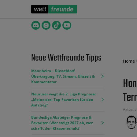
Fussball Tipps
Fussball Quoten
And
And
Bundesliga Tipps & Prognosen
Bundesliga Quoten
Sportwetten Apps im Test
Gratiswetten & Freebets
Baske
Wimb
Tipps
2. Liga Tipps – Experten-
Deutscher Meister
Deutsche Wettanbieter
Quotenboosts heute
Tour 
Prognosen zur 2. Bundesliga
Tenni
Neue Wettfreunde Tipps
Home
Bundesliga Absteiger
Wettanbieter mit PayPal
Bet365 Angebotscode
Forme
Champions League Tipps
Darts
Mannheim – Düsseldorf
Übertragung: TV, Stream, Uhrzeit &
Han
Bundesliga Torschützenkönig
Wettanbieter ohne Steuer
Betano Promo Code
Moto
Kommentator
Europa League Tipps
Handb
Ter
Neururer wagt die 2. Liga Prognose:
2. Bundesliga Quoten
Fußball Wettanbieter
Bet at home Quotenboost
Supe
„Meine drei Top-Favoriten für den
Aufstieg“
Conference League Tipps
Eisho
Aktualis
2. Bundesliga Meister
Darts Wettanbieter
Bwin Bonus Code
Bundesliga Absteiger Prognose &
Favoriten: Wer steigt 2027 ab, wer
Fussball International Tipps
NFL T
schafft den Klassenerhalt?
Expe
3. Liga Quoten
Neue Wettanbieter 2026
Interwetten Bonus Code