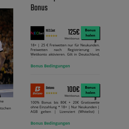
Email
Bonus
125€
NEO.bet
Bonus
holen
Wettbonus
18+ | 25 € Freiwetten nur für Neukunden.
Freiwetten nach Registrierung im
Wettkonto aktivieren. Gilt in Deutschland,
Österreich und Luxemburg.
Mindesteinzahlung: 10€. Einzahlung und
Bonus Bedingungen
Bonus 5x in 100 Tagen mit Mindestquote
1,5 umsetzen. Maximaler Umsatz:
Bonusbetrag pro Wette. Bedingungen
können geändert werden. AGB gelten.
100€
Lizenziert; Hilfe bei Suchtrisiken: buwei.de.
Betano
Bonus
holen
Wettbonus
ene
100% Bonus bis 80€ + 20€ Gratiswette
ohne Einzahlung * 18+ | Nur Neukunden |
utschen
AGB gelten | Lizenziert (Whitelist) |
Suchtrisiko | Hilfe unter
buwei.de
Bonus Bedingungen