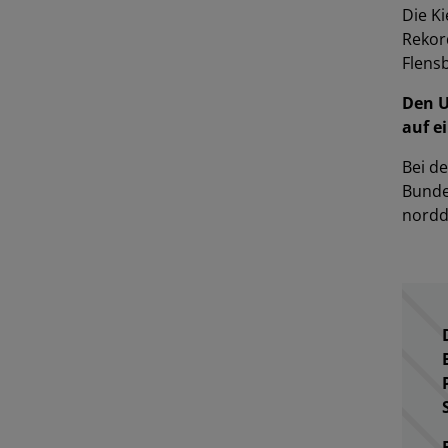
Die Ki
Rekor
Flens
Den U
auf e
Bei d
Bunde
nordde