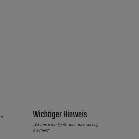
Wichtiger Hinweis
en
„Wetten kann Spaß, aber auch süchtig
machen!“