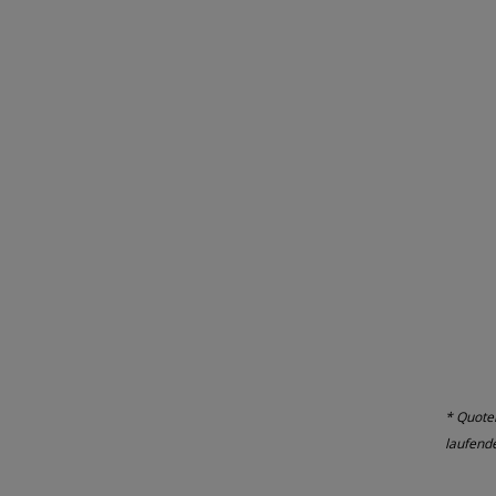
* Quote
laufend