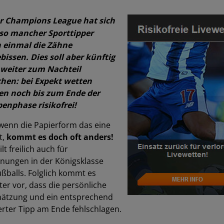
WhatsApp
Sportwetten Tipps
r Champions League hat sich
so mancher Sporttipper
 einmal die Zähne
bissen. Dies soll aber künftig
 weiter zum Nachteil
chen: bei Expekt wetten
n noch bis zum Ende der
enphase risikofrei!
wenn die Papierform das eine
t,
kommt es doch oft anders!
ilt freilich auch für
nungen in der Königsklasse
ußballs. Folglich kommt es
er vor, dass die persönliche
hätzung und ein entsprechend
erter Tipp am Ende fehlschlagen.