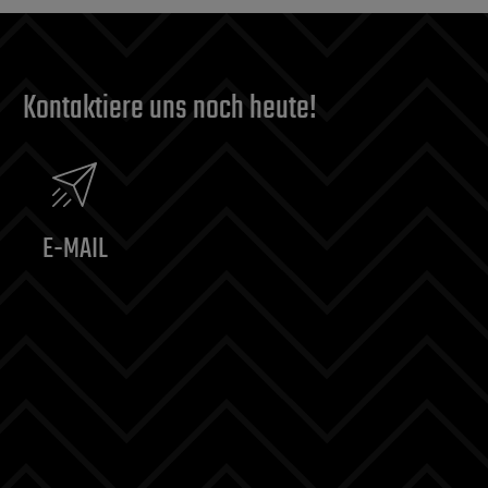
Kontaktiere uns noch heute!
E-MAIL