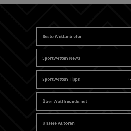
Beste Wettanbieter
Sportwetten News
Sportwetten Tipps
Über Wettfreunde.net
Unsere Autoren