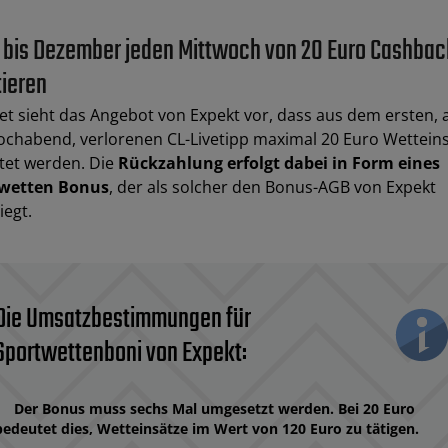
 bis Dezember jeden Mittwoch von 20 Euro Cashbac
tieren
et sieht das Angebot von Expekt vor, dass aus dem ersten,
ochabend, verlorenen CL-Livetipp maximal 20 Euro Wettein
ttet werden. Die
Rückzahlung erfolgt dabei in Form eines
wetten Bonus
, der als solcher den Bonus-AGB von Expekt
iegt.
Die Umsatzbestimmungen für
Sportwettenboni von Expekt:
Der Bonus muss
sechs Mal umgesetzt
werden. Bei 20 Euro
bedeutet dies, Wetteinsätze im Wert von 120 Euro zu tätigen.