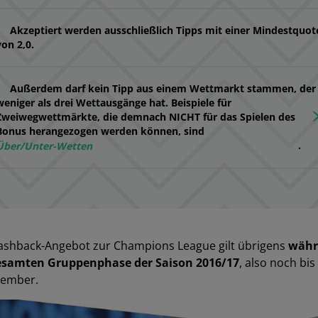
Akzeptiert werden ausschließlich Tipps mit einer
Mindestquot
von 2,0.
Außerdem darf kein Tipp aus einem Wettmarkt stammen, der
weniger als drei Wettausgänge
hat. Beispiele für
Zweiwegwettmärkte, die demnach NICHT für das Spielen des
Bonus herangezogen werden können, sind
.
Über/Unter-Wetten
ashback-Angebot zur Champions League gilt übrigens
währ
esamten Gruppenphase der Saison 2016/17
, also noch bi
zember.