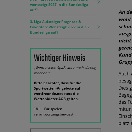
3. Liga Tipps
wer steigt 2027 in die Bundesliga
auf?
Alle 
An de
3. Liga Meister
NEO.bet Freiwetten
wohl 
DFB Pokal Tipps
3. Liga Aufsteiger Prognose &
schon
Favoriten: Wer steigt 2027 in die 2.
DFB-Pokal Quoten
Oddset Quotenboost
Bundesliga auf?
ausge
Frauen Fussball Tipps
nicht
gerei
Champions League Quoten
Tipico Promo Code
Wichtiger Hinweis
Kunde
Grupp
Europa League Quoten
„Wetten kann Spaß, aber auch süchtig
machen!“
Auch 
besag
Premier League Meister
Bitte beachtet, dass für die
Dies g
Sportwetten-Angebote auf
wettfreunde.net stets die
Begeg
Wettanbieter AGB gelten.
des F
mitunt
18+ | Wir spielen
verantwortungsbewusst
Einsc
platzi