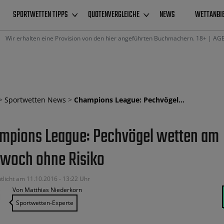
SPORTWETTEN TIPPS
QUOTENVERGLEICHE
NEWS
WETTANBIE
ere Sportwetten Tipps
ere Sportarten
[starrating_addon google=true]
Wir erhalten eine Provision von den hier angeführten Buchmachern. 18+ | AGB
tball NBA Prognosen und
ledon Wettquoten
Bra
Top
de France Wettquoten
s Tipps
>
Sportwetten News
>
Champions League: Pechvögel…
l 1 Weltmeister Quoten
 Tipps
mpions League: Pechvögel wetten am
 GP Weltmeister Quoten
all Tipps
twoch ohne Risiko
r Bowl Wettquoten
ckey Tipps
tlicht am 11.10.2016 - 13:22 Uhr
Von Matthias Niederkorn
ipps & Prognosen von
Sportwetten-Experte
rten