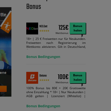
Email
Bonus
125€
NEO.bet
Bonus
holen
Wettbonus
18+ | 25 € Freiwetten nur für Neukunden.
Freiwetten nach Registrierung im
Wettkonto aktivieren. Gilt in Deutschland,
Österreich und Luxemburg.
Mindesteinzahlung: 10€. Einzahlung und
Bonus Bedingungen
Bonus 5x in 100 Tagen mit Mindestquote
1,5 umsetzen. Maximaler Umsatz:
Bonusbetrag pro Wette. Bedingungen
können geändert werden. AGB gelten.
100€
Lizenziert; Hilfe bei Suchtrisiken: buwei.de.
Betano
Bonus
holen
Wettbonus
100% Bonus bis 80€ + 20€ Gratiswette
ohne Einzahlung * 18+ | Nur Neukunden |
AGB gelten | Lizenziert (Whitelist) |
Suchtrisiko | Hilfe unter
buwei.de
Bonus Bedingungen