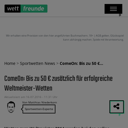
Wir erhalten eine Provision von den hier angeführten Buchmachern. 18+ | AGB gelten. Glücksspiel
kann abhängig machen. Spiele mit Verantwortung.
Home
>
Sportwetten News
>
ComeOn: Bis zu 50 €…
ComeOn: Bis zu 50 € zusätzlich für erfolgreiche
Weltmeister-Wetten
Aktualisiert am 16.07.2016 - 11:31 Uhr
Von Matthias Niederkorn
Sportwetten-Experte