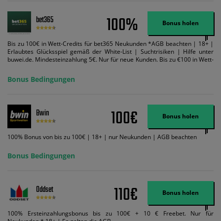
100%
bet365
Bonus holen
Bis zu 100€ in Wett-Credits für bet365 Neukunden *AGB beachten | 18+ |
Erlaubtes Glücksspiel gemäß der White-List | Suchtrisiken | Hilfe unter
buwei.de. Mindesteinzahlung 5€. Nur für neue Kunden. Bis zu €100 in Wett-
Credits. Melden Sie sich an, zahlen Sie €5 oder mehr auf Ihr bet365-Konto
ein und wir geben Ihnen die entsprechende qualifizierende Einzahlung in
Bonus Bedingungen
Wett-Credits, wenn Sie qualifizierende Wetten im gleichen Wert platzieren
und diese abgerechnet werden. Mindestquoten, Wett- und
Zahlungsmethoden-Ausnahmen gelten. Gewinne schließen den Einsatz von
Wett-Credits aus. Es gelten die AGB, Zeitlimits und Ausnahmen. Der Bonus-
100€
Bwin
Code VIPANGEBOT kann während der Anmeldung benutzt werden, jedoch
Bonus holen
ändert dies den Angebotsbetrag in keinster Weise.
100% Bonus von bis zu 100€ | 18+ | nur Neukunden | AGB beachten
Bonus Bedingungen
110€
Oddset
Bonus holen
100% Ersteinzahlungsbonus bis zu 100€ + 10 € Freebet. Nur für