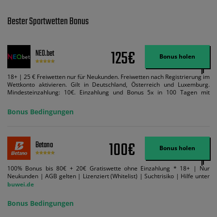
Bester Sportwetten Bonus
125€
NEO.bet
Bonus holen
18+ | 25 € Freiwetten nur für Neukunden. Freiwetten nach Registrierung im
Wettkonto aktivieren. Gilt in Deutschland, Österreich und Luxemburg.
Mindesteinzahlung: 10€. Einzahlung und Bonus 5x in 100 Tagen mit
Mindestquote 1,5 umsetzen. Maximaler Umsatz: Bonusbetrag pro Wette.
Bedingungen können geändert werden. AGB gelten. Lizenziert; Hilfe bei
Bonus Bedingungen
Suchtrisiken: buwei.de.
100€
Betano
Bonus holen
100% Bonus bis 80€ + 20€ Gratiswette ohne Einzahlung * 18+ | Nur
Neukunden | AGB gelten | Lizenziert (Whitelist) | Suchtrisiko | Hilfe unter
buwei.de
Bonus Bedingungen