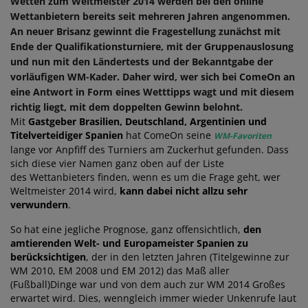
Wetten zum Weltmeister 2014 werden bei den online
Wettanbietern bereits seit mehreren Jahren angenommen.
An neuer Brisanz gewinnt die Fragestellung zunächst mit
Ende der Qualifikationsturniere, mit der Gruppenauslosung
und nun mit den Ländertests und der Bekanntgabe der
vorläufigen WM-Kader. Daher wird, wer sich bei ComeOn an
eine Antwort in Form eines Wetttipps wagt und mit diesem
richtig liegt, mit dem doppelten Gewinn belohnt.
Mit
Gastgeber Brasilien, Deutschland, Argentinien und
Titelverteidiger Spanien
hat ComeOn seine
WM-Favoriten
lange vor Anpfiff des Turniers am Zuckerhut gefunden. Dass
sich diese vier Namen ganz oben auf der Liste
des Wettanbieters finden, wenn es um die Frage geht, wer
Weltmeister 2014 wird,
kann dabei nicht allzu sehr
verwundern
.
So hat eine jegliche Prognose, ganz offensichtlich,
den
amtierenden Welt- und Europameister Spanien zu
berücksichtigen
, der in den letzten Jahren (Titelgewinne zur
WM 2010, EM 2008 und EM 2012) das Maß aller
(Fußball)Dinge war und von dem auch zur WM 2014 Großes
erwartet wird. Dies, wenngleich immer wieder Unkenrufe laut