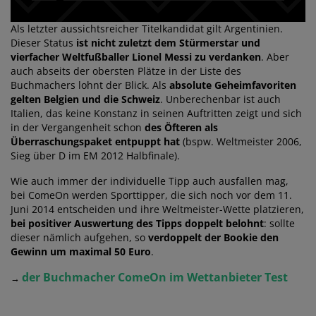
Als letzter aussichtsreicher Titelkandidat gilt Argentinien.
Dieser Status
ist nicht zuletzt dem Stürmerstar und
vierfacher Weltfußballer Lionel Messi zu verdanken
. Aber
auch abseits der obersten Plätze in der Liste des
Buchmachers lohnt der Blick. Als
absolute Geheimfavoriten
gelten Belgien und die Schweiz
. Unberechenbar ist auch
Italien, das keine Konstanz in seinen Auftritten zeigt und sich
in der Vergangenheit schon
des Öfteren als
Überraschungspaket entpuppt hat
(bspw. Weltmeister 2006,
Sieg über D im EM 2012 Halbfinale).
Wie auch immer der individuelle Tipp auch ausfallen mag,
bei ComeOn werden Sporttipper, die sich noch vor dem 11.
Juni 2014 entscheiden und ihre Weltmeister-Wette platzieren,
bei positiver Auswertung des Tipps doppelt belohnt
: sollte
dieser nämlich aufgehen, so
verdoppelt der Bookie den
Gewinn um maximal 50 Euro
.
der Buchmacher ComeOn im Wettanbieter Test
→