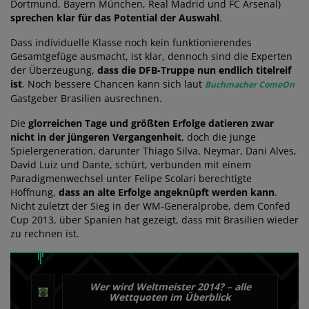
Dortmund, Bayern München, Real Madrid und FC Arsenal)
sprechen klar für das Potential der Auswahl
.
Dass individuelle Klasse noch kein funktionierendes
Gesamtgefüge ausmacht, ist klar, dennoch sind die Experten
der Überzeugung,
dass die DFB-Truppe nun endlich titelreif
ist
. Noch bessere Chancen kann sich laut
Buchmacher ComeOn
Gastgeber Brasilien ausrechnen.
Die
glorreichen Tage und größten Erfolge datieren zwar
nicht in der jüngeren Vergangenheit
, doch die junge
Spielergeneration, darunter Thiago Silva, Neymar, Dani Alves,
David Luiz und Dante, schürt, verbunden mit einem
Paradigmenwechsel unter Felipe Scolari berechtigte
Hoffnung,
dass an alte Erfolge angeknüpft werden kann
.
Nicht zuletzt der Sieg in der WM-Generalprobe, dem Confed
Cup 2013, über Spanien hat gezeigt, dass mit Brasilien wieder
zu rechnen ist.
Wer wird Weltmeister 2014? – alle
Wettquoten im Überblick