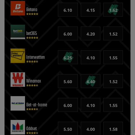
Betano
6.10
4.15
1.62
bet365
6.00
4.20
1.52
Interwetten
6.25
4.10
1.55
Winamax
5.60
4.40
1.52
Bet-at-home
6.00
4.10
1.55
Oddset
5.50
4.00
1.58