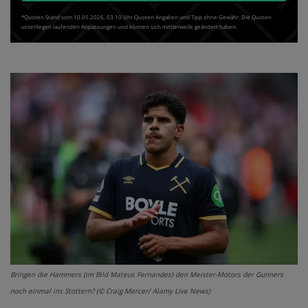
*Quoten Stand vom 10.05.2026‚ 03⁚10 Uhr Quoten Angaben und Tipp ohne Gewähr. Die Quoten
unterliegen laufenden Anpassungen und können sich mittlerweile geändert haben.
Bringen die Hammers (im Bild Mateus Fernandes) den Meister-Motors der Gunners
noch einmal ins Stottern? (© Craig Mercer/ Alamy Live News)