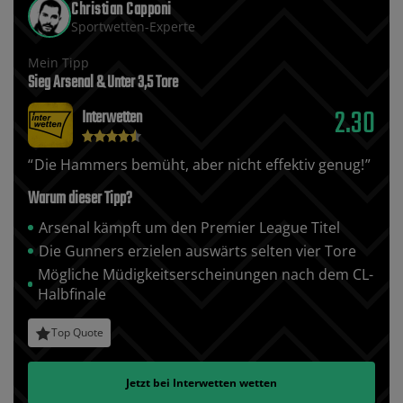
Christian Capponi
Sportwetten-Experte
Mein Tipp
Sieg Arsenal & Unter 3‚5 Tore
2.30
Interwetten
Die Hammers bemüht, aber nicht effektiv genug!
Warum dieser Tipp?
Arsenal kämpft um den Premier League Titel
Die Gunners erzielen auswärts selten vier Tore
Mögliche Müdigkeitserscheinungen nach dem CL-
Halbfinale
Top Quote
Jetzt bei
Interwetten
wetten