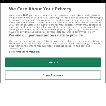
We Care About Your Privacy
Unsere Autoren
We and our
1008
partners store and access personal data, like browsing data or
unique identifiers, on your device. Selecting I Accept enables tracking technologies
to support the purposes shown under we and our partners process data to provide.
If trackers are disabled, some content and ads you see may not be as relevant to
you. You can resurface this menu to change your choices or withdraw consent at
any time by clicking the Show Purposes link on the bottom of the webpage [or the
floating icon on the bottom-left of the webpage, if applicable]. Your choices will
have effect within our Website. For more details, refer to our Privacy Policy.
Archiv
We and our partners process data to provide:
Use precise geolocation data. Actively scan device characteristics for identification.
Store and/or access information on a device. Personalised advertising and content,
advertising and content measurement, audience research and services
development.
Kontaktiere uns noch heute!
List of Partners (vendors)
I Accept
Show Purposes
E-MAIL