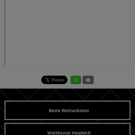
Beste Wettanbieter
Wettbonus Vergleich