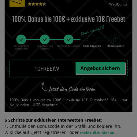
Wettbonus
100% Bonus bis 100€ + exklusive 10€ Freebet
Interwetten
Registrierung
Bonuscode suchen
Code kopieren
Bonus sichern
auswählen
starten
Angebot sichern
100% Bonus von bis zu 100€ + exklusiv 10€ Guthaben* 18+ | nur
Neukunden | AGB beachten
5 Schritte zur exklusiven Interwetten Freebet:
1. Enthülle den Bonuscode in der Grafik und kopiere ihn.
2. Klicke auf „Jetzt registrieren“ oder
.
melde dich hier an