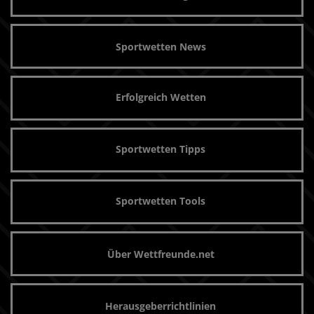
Sportwetten News
Erfolgreich Wetten
Sportwetten Tipps
Sportwetten Tools
Über Wettfreunde.net
Herausgeberrichtlinien