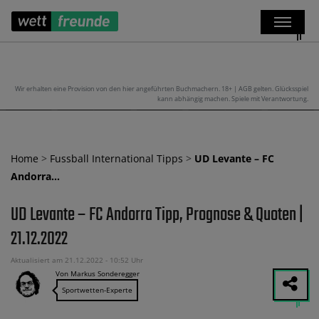
Wir erhalten eine Provision von den hier angeführten Buchmachern. 18+ | AGB gelten. Glücksspiel
kann abhängig machen. Spiele mit Verantwortung.
Home
>
Fussball International Tipps
>
UD Levante – FC
Andorra…
UD Levante – FC Andorra Tipp, Prognose & Quoten |
21.12.2022
Aktualisiert am 21.12.2022 - 10:52 Uhr
Von Markus Sonderegger
Sportwetten-Experte