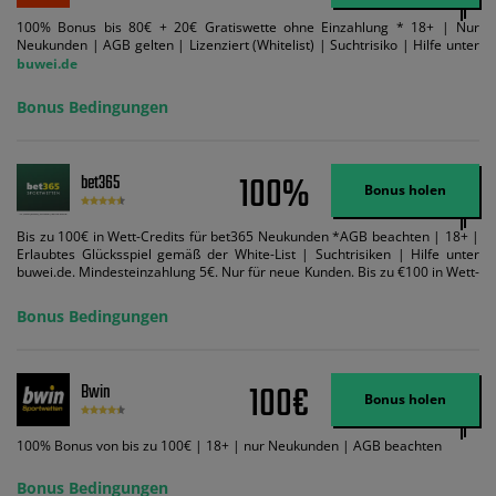
100% Bonus bis 80€ + 20€ Gratiswette ohne Einzahlung * 18+ | Nur
Neukunden | AGB gelten | Lizenziert (Whitelist) | Suchtrisiko | Hilfe unter
buwei.de
Bonus Bedingungen
100%
bet365
Bonus holen
Bis zu 100€ in Wett-Credits für bet365 Neukunden *AGB beachten | 18+ |
Erlaubtes Glücksspiel gemäß der White-List | Suchtrisiken | Hilfe unter
buwei.de. Mindesteinzahlung 5€. Nur für neue Kunden. Bis zu €100 in Wett-
Credits. Melden Sie sich an, zahlen Sie €5 oder mehr auf Ihr bet365-Konto
ein und wir geben Ihnen die entsprechende qualifizierende Einzahlung in
Bonus Bedingungen
Wett-Credits, wenn Sie qualifizierende Wetten im gleichen Wert platzieren
und diese abgerechnet werden. Mindestquoten, Wett- und
Zahlungsmethoden-Ausnahmen gelten. Gewinne schließen den Einsatz von
Wett-Credits aus. Es gelten die AGB, Zeitlimits und Ausnahmen. Der Bonus-
100€
Bwin
Code VIPANGEBOT kann während der Anmeldung benutzt werden, jedoch
Bonus holen
ändert dies den Angebotsbetrag in keinster Weise.
100% Bonus von bis zu 100€ | 18+ | nur Neukunden | AGB beachten
Bonus Bedingungen