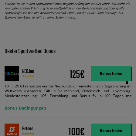
Markus‘ Reise in den Sportjournalismus begann Anfang der 2000er Jahre. Mit mehr als
zwei Jahrzehnten Erfahrung ist er maßgeblich an der Berichterstattung über große
Sportereignisse wie die Weltmeisterschaft 2006 und die EURO 2008 beteiligt. Als
Sportwetten-Experte teilt er seine Erkenntnisse…
Bester Sportwetten Bonus
125€
NEO.bet
Bonus holen
18+ | 25 € Freiwetten nur für Neukunden. Freiwetten nach Registrierung im
Wettkonto aktivieren. Gilt in Deutschland, Österreich und Luxemburg.
Mindesteinzahlung: 10€. Einzahlung und Bonus 5x in 100 Tagen mit
Mindestquote 1,5 umsetzen. Maximaler Umsatz: Bonusbetrag pro Wette.
Bedingungen können geändert werden. AGB gelten. Lizenziert; Hilfe bei
Bonus Bedingungen
Suchtrisiken: buwei.de.
100€
Betano
Bonus holen