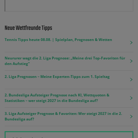
Neue Wettfreunde Tipps
Tennis Tipps heute 08.08. | Spielplan, Prognosen & Wetten
Neururer wagt die 2. Liga Prognose: „Meine drei Top-Favoriten für
den Aufstieg“
2. Liga Prognosen – Meine Experten-Tipps zum 1. Spieltag
2. Bundesliga Aufsteiger Prognose nach KI, Wettquoten &
Statistiken – wer steigt 2027 in die Bundesliga auf?
3. Liga Aufsteiger Prognose & Favoriten: Wer steigt 2027 in die 2.
Bundesliga auf?