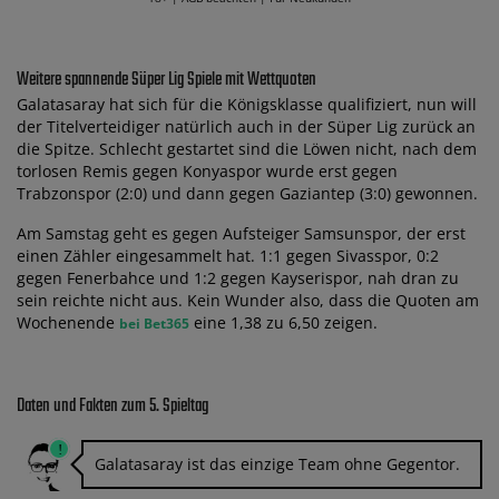
Weitere spannende Süper Lig Spiele mit Wettquoten
Galatasaray hat sich für die Königsklasse qualifiziert, nun will
der Titelverteidiger natürlich auch in der Süper Lig zurück an
die Spitze. Schlecht gestartet sind die Löwen nicht, nach dem
torlosen Remis gegen Konyaspor wurde erst gegen
Trabzonspor (2:0) und dann gegen Gaziantep (3:0) gewonnen.
Am Samstag geht es gegen Aufsteiger Samsunspor, der erst
einen Zähler eingesammelt hat. 1:1 gegen Sivasspor, 0:2
gegen Fenerbahce und 1:2 gegen Kayserispor, nah dran zu
sein reichte nicht aus. Kein Wunder also, dass die Quoten am
Wochenende
eine 1,38 zu 6,50 zeigen.
bei Bet365
Daten und Fakten zum 5. Spieltag
Galatasaray ist das einzige Team ohne Gegentor.