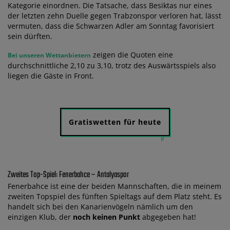
Kategorie einordnen. Die Tatsache, dass Besiktas nur eines
der letzten zehn Duelle gegen Trabzonspor verloren hat, lässt
vermuten, dass die Schwarzen Adler am Sonntag favorisiert
sein dürften.
zeigen die Quoten eine
Bei unseren Wettanbietern
durchschnittliche 2,10 zu 3,10, trotz des Auswärtsspiels also
liegen die Gäste in Front.
Gratiswetten für heute
Zweites Top-Spiel: Fenerbahce – Antalyaspor
Fenerbahce ist eine der beiden Mannschaften, die in meinem
zweiten Topspiel des fünften Spieltags auf dem Platz steht. Es
handelt sich bei den Kanarienvögeln nämlich um den
einzigen Klub, der
noch keinen Punkt
abgegeben hat!