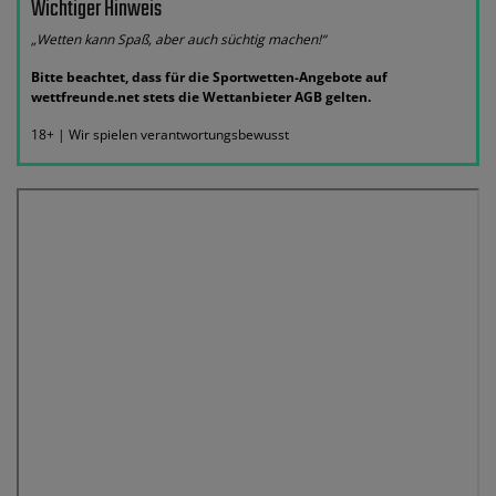
Wichtiger Hinweis
„Wetten kann Spaß, aber auch süchtig machen!“
Bitte beachtet, dass für die Sportwetten-Angebote auf
wettfreunde.net stets die Wettanbieter AGB gelten.
18+ | Wir spielen verantwortungsbewusst