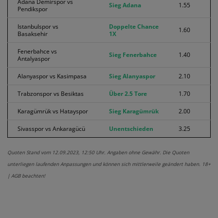
Adana Demirspor vs
Sieg Adana
1.55
Pendikspor
Istanbulspor vs
Doppelte Chance
1.60
Basaksehir
1X
Fenerbahce vs
Sieg Fenerbahce
1.40
Antalyaspor
Alanyaspor vs Kasimpasa
Sieg Alanyaspor
2.10
Trabzonspor vs Besiktas
Über 2.5 Tore
1.70
Karagümrük vs Hatayspor
Sieg Karagümrük
2.00
Sivasspor vs Ankaragücü
Unentschieden
3.25
Quoten Stand vom 12.09.2023, 12:50 Uhr. Angaben ohne Gewähr. Die Quoten
unterliegen laufenden Anpassungen und können sich mittlerweile geändert haben. 18+
| AGB beachten!