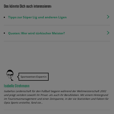
Das könnte Dich auch interessieren:
Tipps zur Süper Lig und anderen Ligen
Quoten: Wer wird türkischer Meister?
Sportwetten-Expertin
Isabella Strehmann
Isabellas Leidenschaft für den Fußball begann während der Weltmeisterschaft 2002
und prägt seitdem sowohl ihr Privat- als auch ihr Berufsleben. Mit einem Hintergrund
im Tourismusmanagement und einer Zeitspanne, in der sie Statistiken und Fakten für
Opta Sports erstellte, fand sie…