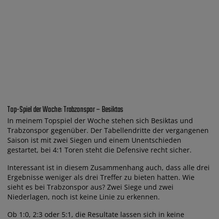
Top-Spiel der Woche: Trabzonspor – Besiktas
In meinem Topspiel der Woche stehen sich Besiktas und
Trabzonspor gegenüber. Der Tabellendritte der vergangenen
Saison ist mit zwei Siegen und einem Unentschieden
gestartet, bei 4:1 Toren steht die Defensive recht sicher.
Interessant ist in diesem Zusammenhang auch, dass alle drei
Ergebnisse weniger als drei Treffer zu bieten hatten. Wie
sieht es bei Trabzonspor aus? Zwei Siege und zwei
Niederlagen, noch ist keine Linie zu erkennen.
Ob 1:0, 2:3 oder 5:1, die Resultate lassen sich in keine