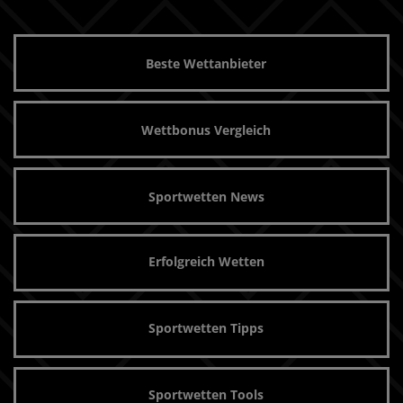
Beste Wettanbieter
Wettbonus Vergleich
Sportwetten News
Erfolgreich Wetten
Sportwetten Tipps
Sportwetten Tools