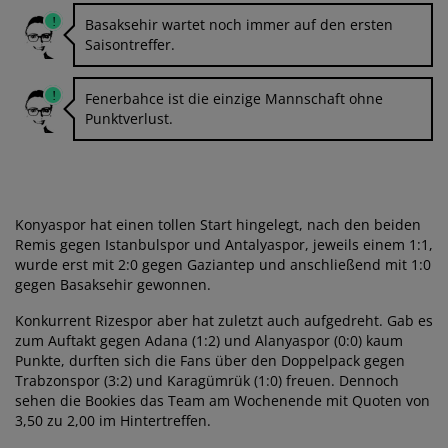
Basaksehir wartet noch immer auf den ersten
Saisontreffer.
Fenerbahce ist die einzige Mannschaft ohne
Punktverlust.
Konyaspor hat einen tollen Start hingelegt, nach den beiden
Remis gegen Istanbulspor und Antalyaspor, jeweils einem 1:1,
wurde erst mit 2:0 gegen Gaziantep und anschließend mit 1:0
gegen Basaksehir gewonnen.
Konkurrent Rizespor aber hat zuletzt auch aufgedreht. Gab es
zum Auftakt gegen Adana (1:2) und Alanyaspor (0:0) kaum
Punkte, durften sich die Fans über den Doppelpack gegen
Trabzonspor (3:2) und Karagümrük (1:0) freuen. Dennoch
sehen die Bookies das Team am Wochenende mit Quoten von
3,50 zu 2,00 im Hintertreffen.