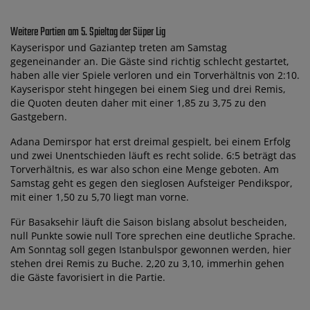
Weitere Partien am 5. Spieltag der Süper Lig
Kayserispor und Gaziantep treten am Samstag
gegeneinander an. Die Gäste sind richtig schlecht gestartet,
haben alle vier Spiele verloren und ein Torverhältnis von 2:10.
Kayserispor steht hingegen bei einem Sieg und drei Remis,
die Quoten deuten daher mit einer 1,85 zu 3,75 zu den
Gastgebern.
Adana Demirspor hat erst dreimal gespielt, bei einem Erfolg
und zwei Unentschieden läuft es recht solide. 6:5 beträgt das
Torverhältnis, es war also schon eine Menge geboten. Am
Samstag geht es gegen den sieglosen Aufsteiger Pendikspor,
mit einer 1,50 zu 5,70 liegt man vorne.
Für Basaksehir läuft die Saison bislang absolut bescheiden,
null Punkte sowie null Tore sprechen eine deutliche Sprache.
Am Sonntag soll gegen Istanbulspor gewonnen werden, hier
stehen drei Remis zu Buche. 2,20 zu 3,10, immerhin gehen
die Gäste favorisiert in die Partie.