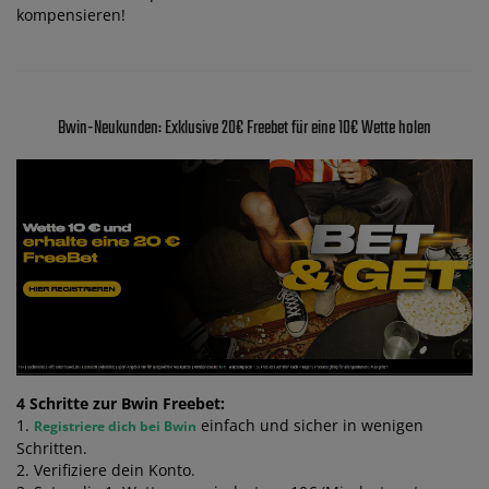
kompensieren!
Bwin-Neukunden: Exklusive 20€ Freebet für eine 10€ Wette holen
4 Schritte zur Bwin Freebet:
1.
einfach und sicher in wenigen
Registriere dich bei Bwin
Schritten.
2. Verifiziere dein Konto.