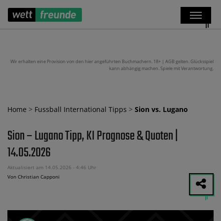
Wir erhalten eine Provision von den hier angeführten Buchmachern. 18+ | AGB gelten. Glücksspiel
kann abhängig machen. Spiele mit Verantwortung.
Home
>
Fussball International Tipps
>
Sion vs. Lugano
Sion – Lugano Tipp, KI Prognose & Quoten |
14.05.2026
Aktualisiert am 14.05.2026 - 4:46 Uhr
Von Christian Capponi