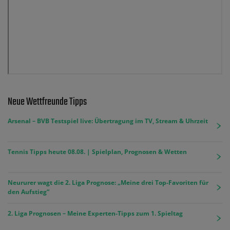
Neue Wettfreunde Tipps
Arsenal – BVB Testspiel live: Übertragung im TV, Stream & Uhrzeit
Tennis Tipps heute 08.08. | Spielplan, Prognosen & Wetten
Neururer wagt die 2. Liga Prognose: „Meine drei Top-Favoriten für
den Aufstieg“
2. Liga Prognosen – Meine Experten-Tipps zum 1. Spieltag