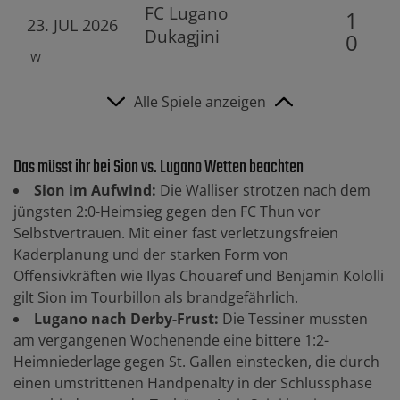
FC Lugano
1
23. JUL 2026
Dukagjini
0
W
Alle Spiele anzeigen
Das müsst ihr bei Sion vs. Lugano Wetten beachten
Sion im Aufwind:
Die Walliser strotzen nach dem
jüngsten 2:0-Heimsieg gegen den FC Thun vor
Selbstvertrauen. Mit einer fast verletzungsfreien
Kaderplanung und der starken Form von
Offensivkräften wie Ilyas Chouaref und Benjamin Kololli
gilt Sion im Tourbillon als brandgefährlich.
Lugano nach Derby-Frust:
Die Tessiner mussten
am vergangenen Wochenende eine bittere 1:2-
Heimniederlage gegen St. Gallen einstecken, die durch
einen umstrittenen Handpenalty in der Schlussphase