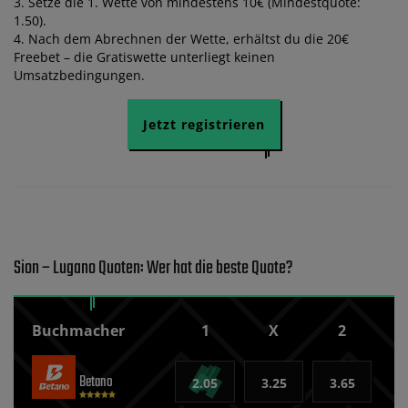
3. Setze die 1. Wette von mindestens 10€ (Mindestquote:
1.50).
4. Nach dem Abrechnen der Wette, erhältst du die 20€
Freebet – die Gratiswette unterliegt keinen
Umsatzbedingungen.
Jetzt registrieren
Sion – Lugano Quoten: Wer hat die beste Quote?
Buchmacher
1
X
2
Betano
2.05
3.25
3.65