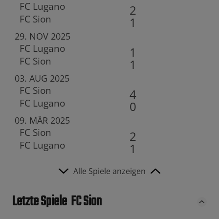
FC Lugano
2
FC Sion
1
29. NOV 2025
FC Lugano
1
FC Sion
1
03. AUG 2025
FC Sion
4
FC Lugano
0
09. MÄR 2025
FC Sion
2
FC Lugano
1
Alle Spiele anzeigen
Letzte Spiele
FC Sion