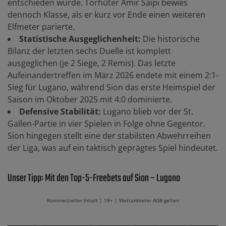
entschieden wurde. Torhüter Amir Saipi bewies
dennoch Klasse, als er kurz vor Ende einen weiteren
Elfmeter parierte.
Statistische Ausgeglichenheit:
Die historische
Bilanz der letzten sechs Duelle ist komplett
ausgeglichen (je 2 Siege, 2 Remis). Das letzte
Aufeinandertreffen im März 2026 endete mit einem 2:1-
Sieg für Lugano, während Sion das erste Heimspiel der
Saison im Oktober 2025 mit 4:0 dominierte.
Defensive Stabilität:
Lugano blieb vor der St.
Gallen-Partie in vier Spielen in Folge ohne Gegentor.
Sion hingegen stellt eine der stabilsten Abwehrreihen
der Liga, was auf ein taktisch geprägtes Spiel hindeutet.
Unser Tipp: Mit den Top-5-Freebets auf Sion – Lugano
Kommerzieller Inhalt | 18+ | Wettanbieter AGB gelten