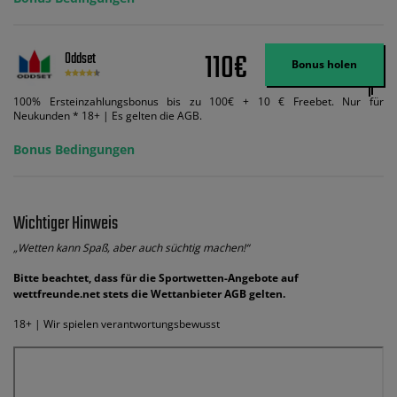
110€
Oddset
Bonus holen
100% Ersteinzahlungsbonus bis zu 100€ + 10 € Freebet. Nur für
Neukunden * 18+ | Es gelten die AGB.
Bonus Bedingungen
Wichtiger Hinweis
„Wetten kann Spaß, aber auch süchtig machen!“
Bitte beachtet, dass für die Sportwetten-Angebote auf
wettfreunde.net stets die Wettanbieter AGB gelten.
18+ | Wir spielen verantwortungsbewusst