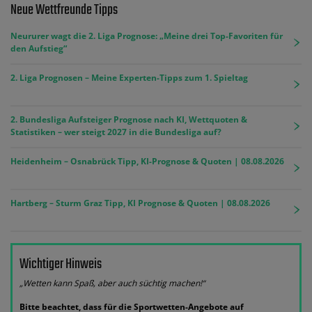
Neue Wettfreunde Tipps
Neururer wagt die 2. Liga Prognose: „Meine drei Top-Favoriten für
den Aufstieg“
2. Liga Prognosen – Meine Experten-Tipps zum 1. Spieltag
2. Bundesliga Aufsteiger Prognose nach KI, Wettquoten &
Statistiken – wer steigt 2027 in die Bundesliga auf?
Heidenheim – Osnabrück Tipp, KI-Prognose & Quoten | 08.08.2026
Hartberg – Sturm Graz Tipp, KI Prognose & Quoten | 08.08.2026
Wichtiger Hinweis
„Wetten kann Spaß, aber auch süchtig machen!“
Bitte beachtet, dass für die Sportwetten-Angebote auf