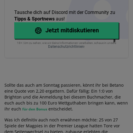
Tausche dich auf Discord mit der Community zu
Tipps & Sportnews
aus!
Jetzt mitdiskutieren
18+ | Um zu sehen, wie wir deine Informationen verarbeiten, schaue in unsere
Datenschutzrichtlinien
!
Sollte das auch am Sonntag passieren, könnt ihr bei Betano
eine Quote von 2,20 ergattern. Dafür fällig: Ein 1:0 von
Brighton und die Anmeldung bei diesem Buchmacher, die
euch auch bis zu 100 Euro Wettguthaben bringen kann, wenn
ihr euch
entscheidet.
für den Bonus
Was ich definitiv auch noch erwähnen möchte: 25 von 27
Spiele der Magpies in der Premier League hatten Tore vor
dem Seitenwechsel zu bieten, zuhause erlebten die