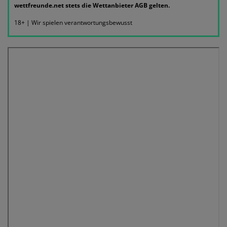
wettfreunde.net stets die Wettanbieter AGB gelten.
18+ | Wir spielen verantwortungsbewusst