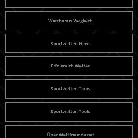
Wettbonus Vergleich
Sportwetten News
Erfolgreich Wetten
Sportwetten Tipps
Sportwetten Tools
Über Wettfreunde.net