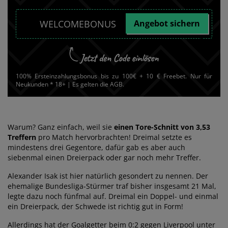
Angebot sichern
100% Ersteinzahlungsbonus bis zu 100€ + 10 € Freebet. Nur für
Neukunden * 18+ | Es gelten die AGB.
Warum? Ganz einfach, weil sie
einen Tore-Schnitt von 3,53
Treffern
pro Match hervorbrachten! Dreimal setzte es
mindestens drei Gegentore, dafür gab es aber auch
siebenmal einen Dreierpack oder gar noch mehr Treffer.
Alexander Isak ist hier natürlich gesondert zu nennen. Der
ehemalige Bundesliga-Stürmer traf bisher insgesamt 21 Mal,
legte dazu noch fünfmal auf. Dreimal ein Doppel- und einmal
ein Dreierpack, der Schwede ist richtig gut in Form!
Allerdings hat der Goalgetter beim 0:2 gegen Liverpool unter