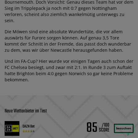
Bournemouth. Doch Vorsicht: Genau dieses Team hat vor dem
Sieg im Tripplepack ja noch mit 0:7 gegen Nottingham
verloren, scheint also ziemlich wankelmütig unterwegs zu
sein.
Die Möwen sind eine absolute Wundertüte, die vor allem
auswärts für Furore sorgen können. Auf genau 3,5 Tore
kommt der Schnitt in der Fremde, das passt doch wunderbar
zu dem, was wir über Newcastle herausgefunden haben.
Und im FA-Cup? Hier wurde vor einigen Tagen auch schon der
FC Chelsea besiegt, und zwar mit 2:1. In Runde 3 zum Auftakt
hatte Brighton beim 4:0 gegen Norwich so gar keine Probleme
bekommen.
Neue Wettanbieter im Test
85
/100
DAZN Bet
besuchen