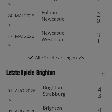
0
W
Fulham
2
24. MAI 2026
Newcastle
0
L
Newcastle
3
17. MAI 2026
West Ham
1
W
Alle Spiele anzeigen
Letzte Spiele
Brighton
Brighton
4
01. AUG 2026
Straßburg
3
W
Brighton
4
01. AUG 2026