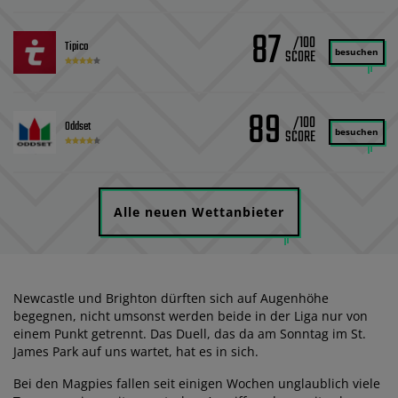
87
/100
Tipico
besuchen
89
/100
Oddset
besuchen
Alle neuen Wettanbieter
Newcastle und Brighton dürften sich auf Augenhöhe
begegnen, nicht umsonst werden beide in der Liga nur von
einem Punkt getrennt. Das Duell, das da am Sonntag im St.
James Park auf uns wartet, hat es in sich.
Bei den Magpies fallen seit einigen Wochen unglaublich viele