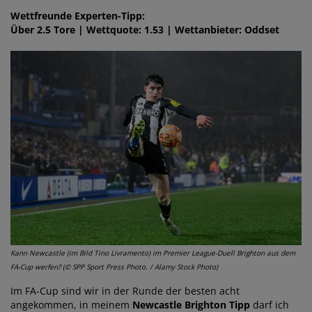
Wettfreunde Experten-Tipp:
Über 2.5 Tore | Wettquote: 1.53 | Wettanbieter: Oddset
Kann Newcastle (im Bild Tino Livramento) im Premier League-Duell Brighton aus dem
FA-Cup werfen? (© SPP Sport Press Photo. / Alamy Stock Photo)
Im FA-Cup sind wir in der Runde der besten acht
angekommen, in meinem
Newcastle Brighton Tipp
darf ich