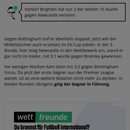
Vorteil? Brighton hat nur 2 der letzten 15 Duelle
gegen Newcastle verloren.
Gegen Nottingham traf er ebenfalls doppelt, jetzt will der
Mittelstürmer auch erstmals im FA-Cup jubeln. In der 3.
Runde, hier stieg Newcastle in den Wettbewerb ein, stand er
gar nicht im Kader, mit 3:1 wurde gegen Bromley gewonnen.
Vor wenigen Wochen kam dann ein 3:2 gegen Birmingham
hinzu. Da jetzt der erste Gegner aus der Premier League
wartet, ist an eine weitere Rotation nicht mehr zu denken. In
beiden Runden übrigens
ging der Gegner in Führung.
Du brennst für Fußball International?