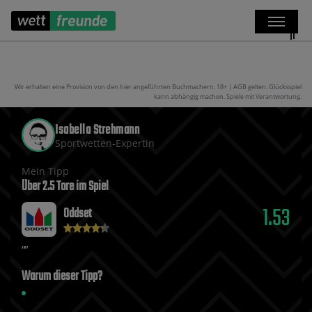
Wir erhalten eine Provision von den hier angeführten Buchmachern. 18+ | AGB gelten. Glücksspiel
kann abhängig machen. Spiele mit Verantwortung.
Isabella Strehmann
Sportwetten-Expertin
Mein Tipp
Über 2.5 Tore im Spiel
1.53
Oddset
Warum dieser Tipp?