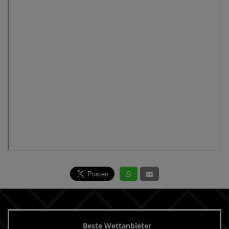
Beste Wettanbieter