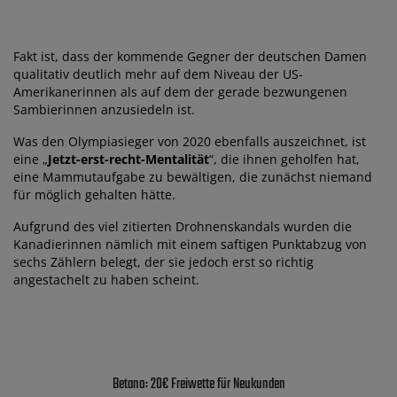
Fakt ist, dass der kommende Gegner der deutschen Damen
qualitativ deutlich mehr auf dem Niveau der US-
Amerikanerinnen als auf dem der gerade bezwungenen
Sambierinnen anzusiedeln ist.
Was den Olympiasieger von 2020 ebenfalls auszeichnet, ist
eine „
Jetzt-erst-recht-Mentalität
“, die ihnen geholfen hat,
eine Mammutaufgabe zu bewältigen, die zunächst niemand
für möglich gehalten hätte.
Aufgrund des viel zitierten Drohnenskandals wurden die
Kanadierinnen nämlich mit einem saftigen Punktabzug von
sechs Zählern belegt, der sie jedoch erst so richtig
angestachelt zu haben scheint.
Betano: 20€ Freiwette für Neukunden