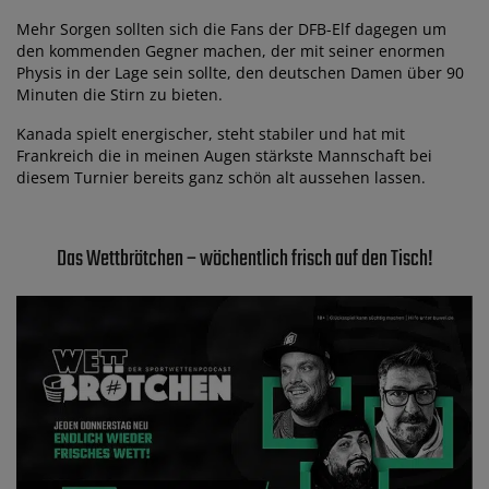
Mehr Sorgen sollten sich die Fans der DFB-Elf dagegen um
den kommenden Gegner machen, der mit seiner enormen
Physis in der Lage sein sollte, den deutschen Damen über 90
Minuten die Stirn zu bieten.
Kanada spielt energischer, steht stabiler und hat mit
Frankreich die in meinen Augen stärkste Mannschaft bei
diesem Turnier bereits ganz schön alt aussehen lassen.
Das Wettbrötchen – wöchentlich frisch auf den Tisch!