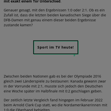
mit exakt einem Tor Unterschied
.
Genauer gesagt, mit den Ergebnissen 1:0 oder 2:1. Ob es ein
Zufall ist, dass die letzten beiden kanadischen Siege über die
DFB-Damen mit genau einem dieser beiden Ergebnisse
zustande kamen?
Sport im TV heute!
Zwischen beiden Nationen gab es bei der Olympiade 2016
gleich zwei Länderspiele zu bestaunen: Kanada gewann zwar
in der Vorrunde mit 2:1, musste sich jedoch den Deutschen
eine Woche später im Halbfinale mit 0:2 geschlagen geben.
Der zeitlich letzte Vergleich fand hingegen im Februar 2022
beim Arnold Clark Cup statt, wo die Nordamerikanerinnen mit
1:0 die Oberhand behielten.