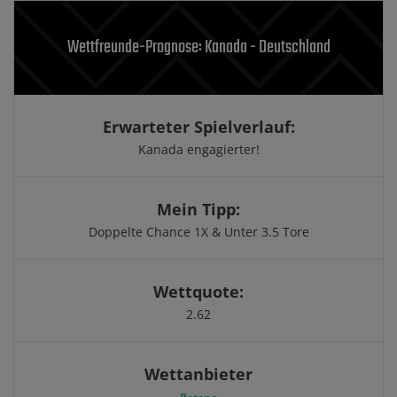
Wettfreunde-Prognose: Kanada - Deutschland
Erwarteter Spielverlauf:
Kanada engagierter!
Mein Tipp:
Doppelte Chance 1X & Unter 3.5 Tore
Wettquote:
2.62
Wettanbieter