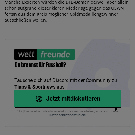
Manche Experten würden die DFB-Damen derweil aber allein
schon aufgrund dieser klaren Niederlage gegen das USWNT
fortan aus dem Kreis möglicher Goldmedaillengewinner
ausschließen wollen.
Du brennst für Fussball?
Tausche dich auf Discord mit der Community zu
Tipps & Sportnews
aus!
Jetzt mitdiskutieren
18+ | Um zu sehen, wie wir deine Informationen verarbeiten, schaue in unsere
Datenschutzrichtlinien
!