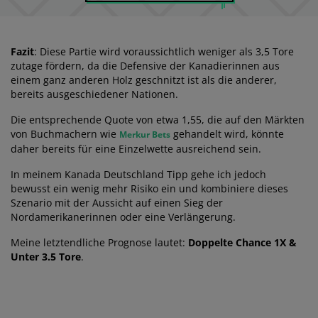
Fazit
: Diese Partie wird voraussichtlich weniger als 3,5 Tore
zutage fördern, da die Defensive der Kanadierinnen aus
einem ganz anderen Holz geschnitzt ist als die anderer,
bereits ausgeschiedener Nationen.
Die entsprechende Quote von etwa 1,55, die auf den Märkten
von Buchmachern wie
gehandelt wird, könnte
Merkur Bets
daher bereits für eine Einzelwette ausreichend sein.
In meinem Kanada Deutschland Tipp gehe ich jedoch
bewusst ein wenig mehr Risiko ein und kombiniere dieses
Szenario mit der Aussicht auf einen Sieg der
Nordamerikanerinnen oder eine Verlängerung.
Meine letztendliche Prognose lautet:
Doppelte Chance 1X &
Unter 3.5 Tore
.