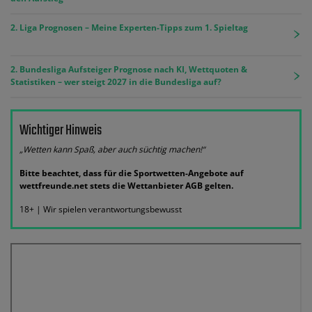
2. Liga Prognosen – Meine Experten-Tipps zum 1. Spieltag
2. Bundesliga Aufsteiger Prognose nach KI, Wettquoten &
Statistiken – wer steigt 2027 in die Bundesliga auf?
Wichtiger Hinweis
„Wetten kann Spaß, aber auch süchtig machen!“
Bitte beachtet, dass für die Sportwetten-Angebote auf
wettfreunde.net stets die Wettanbieter AGB gelten.
18+ | Wir spielen verantwortungsbewusst