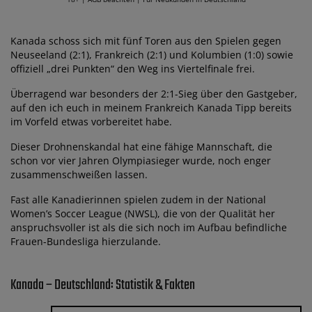
Kanada schoss sich mit fünf Toren aus den Spielen gegen
Neuseeland (2:1), Frankreich (2:1) und Kolumbien (1:0) sowie
offiziell „drei Punkten“ den Weg ins Viertelfinale frei.
Überragend war besonders der 2:1-Sieg über den Gastgeber,
auf den ich euch in meinem Frankreich Kanada Tipp bereits
im Vorfeld etwas vorbereitet habe.
Dieser Drohnenskandal hat eine fähige Mannschaft, die
schon vor vier Jahren Olympiasieger wurde, noch enger
zusammenschweißen lassen.
Fast alle Kanadierinnen spielen zudem in der National
Women’s Soccer League (NWSL), die von der Qualität her
anspruchsvoller ist als die sich noch im Aufbau befindliche
Frauen-Bundesliga hierzulande.
Kanada – Deutschland: Statistik & Fakten