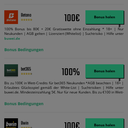
100€
Betano
Bonus holen
100% Bonus bis 80€ + 20€ Gratiswette ohne Einzahlung * 18+ | Nur
Neukunden | AGB gelten | Lizenziert (Whitelist) | Suchtrisiko | Hilfe unter
buwei.de
Bonus Bedingungen
100%
bet365
Bonus holen
Bis zu 100€ in Wett-Credits für bet365 Neukunden *AGB beachten | 18+ |
Erlaubtes Glücksspiel gemäß der White-List | Suchtrisiken | Hilfe unter
buwei.de. Mindesteinzahlung 5€. Nur für neue Kunden. Bis zu €100 in Wett-
Credits. Melden Sie sich an, zahlen Sie €5 oder mehr auf Ihr bet365-Konto
ein und wir geben Ihnen die entsprechende qualifizierende Einzahlung in
Bonus Bedingungen
Wett-Credits, wenn Sie qualifizierende Wetten im gleichen Wert platzieren
und diese abgerechnet werden. Mindestquoten, Wett- und
Zahlungsmethoden-Ausnahmen gelten. Gewinne schließen den Einsatz von
Wett-Credits aus. Es gelten die AGB, Zeitlimits und Ausnahmen. Der Bonus-
100€
Bwin
Code VIPANGEBOT kann während der Anmeldung benutzt werden, jedoch
Bonus holen