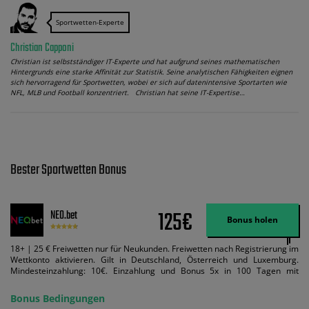
Sportwetten-Experte
Christian Capponi
Christian ist selbstständiger IT-Experte und hat aufgrund seines mathematischen
Hintergrunds eine starke Affinität zur Statistik. Seine analytischen Fähigkeiten eignen
sich hervorragend für Sportwetten, wobei er sich auf datenintensive Sportarten wie
NFL, MLB und Football konzentriert. Christian hat seine IT-Expertise…
Bester Sportwetten Bonus
125€
NEO.bet
Bonus holen
18+ | 25 € Freiwetten nur für Neukunden. Freiwetten nach Registrierung im
Wettkonto aktivieren. Gilt in Deutschland, Österreich und Luxemburg.
Mindesteinzahlung: 10€. Einzahlung und Bonus 5x in 100 Tagen mit
Mindestquote 1,5 umsetzen. Maximaler Umsatz: Bonusbetrag pro Wette.
Bedingungen können geändert werden. AGB gelten. Lizenziert; Hilfe bei
Bonus Bedingungen
Suchtrisiken: buwei.de.