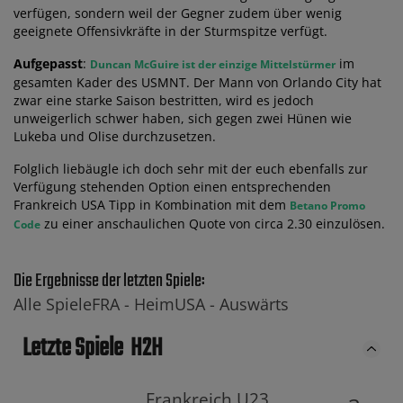
verfügen, sondern weil der Gegner zudem über wenig
geeignete Offensivkräfte in der Sturmspitze verfügt.
Aufgepasst
:
im
Duncan McGuire ist der einzige Mittelstürmer
gesamten Kader des USMNT. Der Mann von Orlando City hat
zwar eine starke Saison bestritten, wird es jedoch
unweigerlich schwer haben, sich gegen zwei Hünen wie
Lukeba und Olise durchzusetzen.
Folglich liebäugle ich doch sehr mit der euch ebenfalls zur
Verfügung stehenden Option einen entsprechenden
Frankreich USA Tipp in Kombination mit dem
Betano Promo
zu einer anschaulichen Quote von circa 2.30 einzulösen.
Code
Die Ergebnisse der letzten Spiele:
Alle Spiele
FRA -
Heim
USA -
Auswärts
Letzte Spiele
H2H
Frankreich U23