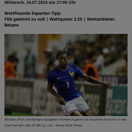
Mittwoch, 24.07.2024 um 21:00 Uhr
Wettfreunde Experten-Tipp:
FRA gewinnt zu null | Wettquote: 2.55 | Wettanbieter:
Betano
Michael Olise und Olympia-Gastgeber Frankreich gehen als haushohe Favoriten in das
Duell mit den USA. (© Aflo Co. Ltd. / Alamy Stock Photo)