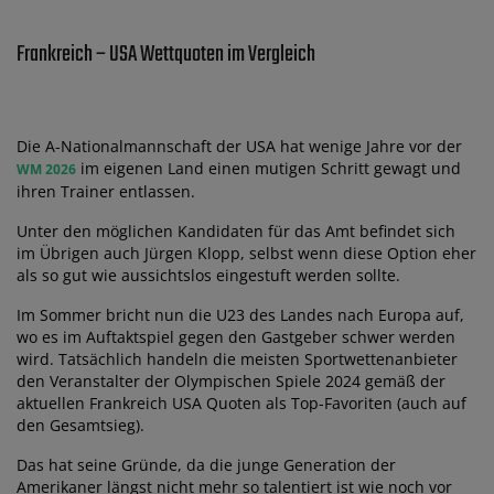
Frankreich – USA Wettquoten im Vergleich
Die A-Nationalmannschaft der USA hat wenige Jahre vor der
im eigenen Land einen mutigen Schritt gewagt und
WM 2026
ihren Trainer entlassen.
Unter den möglichen Kandidaten für das Amt befindet sich
im Übrigen auch Jürgen Klopp, selbst wenn diese Option eher
als so gut wie aussichtslos eingestuft werden sollte.
Im Sommer bricht nun die U23 des Landes nach Europa auf,
wo es im Auftaktspiel gegen den Gastgeber schwer werden
wird. Tatsächlich handeln die meisten Sportwettenanbieter
den Veranstalter der Olympischen Spiele 2024 gemäß der
aktuellen Frankreich USA Quoten als Top-Favoriten (auch auf
den Gesamtsieg).
Das hat seine Gründe, da die junge Generation der
Amerikaner längst nicht mehr so talentiert ist wie noch vor