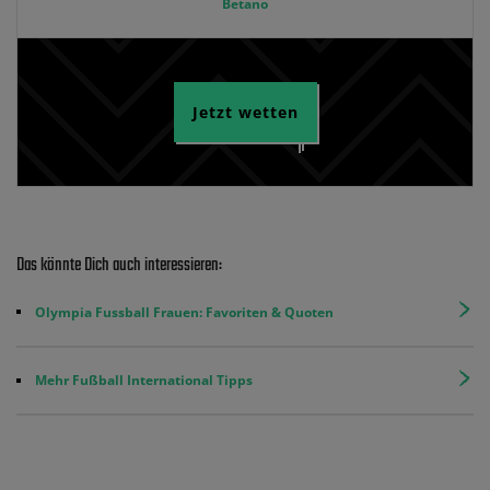
Betano
Jetzt wetten
Das könnte Dich auch interessieren:
Olympia Fussball Frauen: Favoriten & Quoten
Mehr Fußball International Tipps