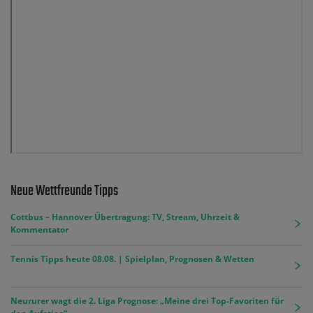
Neue Wettfreunde Tipps
Cottbus – Hannover Übertragung: TV, Stream, Uhrzeit &
Kommentator
Tennis Tipps heute 08.08. | Spielplan, Prognosen & Wetten
Neururer wagt die 2. Liga Prognose: „Meine drei Top-Favoriten für