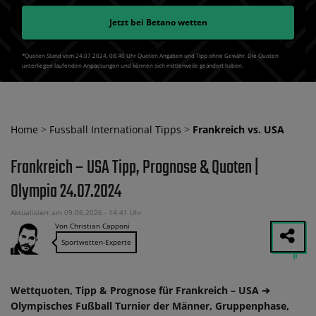
Jetzt bei
Betano
wetten
*Quoten Stand vom 24.07.2024‚ 08⁚40 Uhr Quoten Angaben und Tipp ohne Gewähr. Die Quoten
unterliegen laufenden Anpassungen und können sich mittlerweile geändert haben.
Home
>
Fussball International Tipps
>
Frankreich vs. USA
Frankreich – USA Tipp, Prognose & Quoten |
Olympia 24.07.2024
Aktualisiert am 09.06.2026 - 14:41 Uhr
Von Christian Capponi
Sportwetten-Experte
Wettquoten, Tipp & Prognose für Frankreich – USA ➔
Olympisches Fußball Turnier der Männer, Gruppenphase,