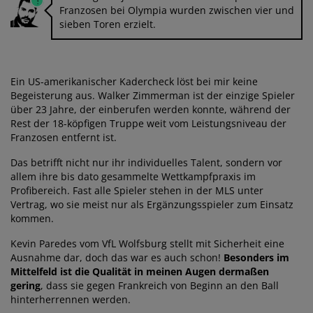
Franzosen bei Olympia wurden zwischen vier und
sieben Toren erzielt.
Ein US-amerikanischer Kadercheck löst bei mir keine
Begeisterung aus. Walker Zimmerman ist der einzige Spieler
über 23 Jahre, der einberufen werden konnte, während der
Rest der 18-köpfigen Truppe weit vom Leistungsniveau der
Franzosen entfernt ist.
Das betrifft nicht nur ihr individuelles Talent, sondern vor
allem ihre bis dato gesammelte Wettkampfpraxis im
Profibereich. Fast alle Spieler stehen in der MLS unter
Vertrag, wo sie meist nur als Ergänzungsspieler zum Einsatz
kommen.
Kevin Paredes vom VfL Wolfsburg stellt mit Sicherheit eine
Ausnahme dar, doch das war es auch schon!
Besonders im
Mittelfeld ist die Qualität in meinen Augen dermaßen
gering
, dass sie gegen Frankreich von Beginn an den Ball
hinterherrennen werden.