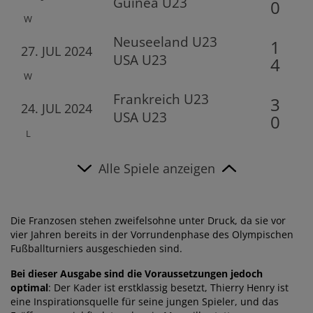
Guinea U23
0
W
Neuseeland U23
1
27. JUL 2024
USA U23
4
W
Frankreich U23
3
24. JUL 2024
USA U23
0
L
Alle Spiele anzeigen
Die Franzosen stehen zweifelsohne unter Druck, da sie vor
vier Jahren bereits in der Vorrundenphase des Olympischen
Fußballturniers ausgeschieden sind.
Bei dieser Ausgabe sind die Voraussetzungen jedoch
optimal
: Der Kader ist erstklassig besetzt, Thierry Henry ist
eine Inspirationsquelle für seine jungen Spieler, und das