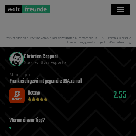
Wir erhalten eine Provision von den hier angeführten Buchmachern. 18+ | AGB gelten. Glücksspiel
kann abhängig machen. Spiele mit Verantwortung.
Christian Capponi
Sportwetten-Experte
Mein Tipp
Frankreich gewinnt gegen die USA zu null
2.55
Betano
Warum dieser Tipp?