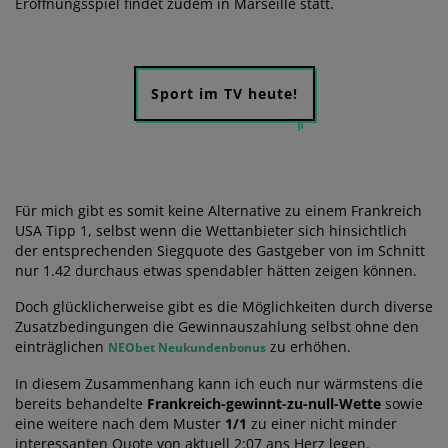
Eröffnungsspiel findet zudem in Marseille statt.
Sport im TV heute!
Für mich gibt es somit keine Alternative zu einem Frankreich
USA Tipp 1, selbst wenn die Wettanbieter sich hinsichtlich
der entsprechenden Siegquote des Gastgeber von im Schnitt
nur 1.42 durchaus etwas spendabler hätten zeigen können.
Doch glücklicherweise gibt es die Möglichkeiten durch diverse
Zusatzbedingungen die Gewinnauszahlung selbst ohne den
einträglichen
zu erhöhen.
NEObet Neukundenbonus
In diesem Zusammenhang kann ich euch nur wärmstens die
bereits behandelte
Frankreich-gewinnt-zu-null-Wette
sowie
eine weitere nach dem Muster
1/1
zu einer nicht minder
interessanten Quote von aktuell 2:07 ans Herz legen.