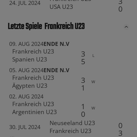
3
24. JUL 2024
USA U23
0
Letzte Spiele
Frankreich U23
09. AUG 2024
ENDE N.V
Frankreich U23
3
L
Spanien U23
5
05. AUG 2024
ENDE N.V
Frankreich U23
3
W
Ägypten U23
1
02. AUG 2024
Frankreich U23
1
W
Argentinien U23
0
Neuseeland U23
0
30. JUL 2024
Frankreich U23
3