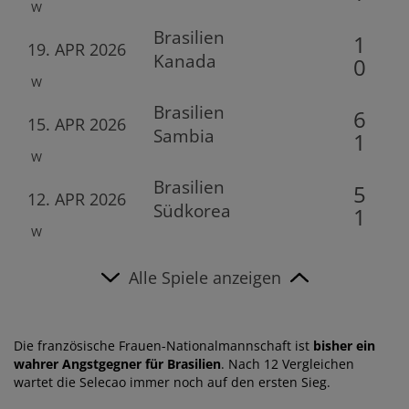
W
Brasilien
1
19. APR 2026
Kanada
0
W
Brasilien
6
15. APR 2026
Sambia
1
W
Brasilien
5
12. APR 2026
Südkorea
1
W
Alle Spiele anzeigen
Die französische Frauen-Nationalmannschaft ist
bisher ein
wahrer Angstgegner für Brasilien
. Nach 12 Vergleichen
wartet die Selecao immer noch auf den ersten Sieg.