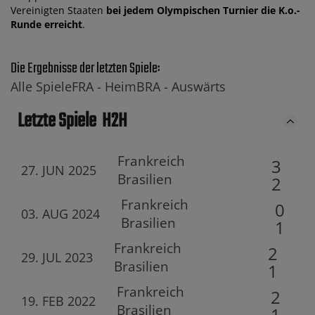
Vereinigten Staaten
bei jedem Olympischen Turnier die K.o.-
Runde erreicht
.
Die Ergebnisse der letzten Spiele:
Alle Spiele
FRA -
Heim
BRA -
Auswärts
Letzte Spiele
H2H
Frankreich
3
27. JUN 2025
Brasilien
2
Frankreich
0
03. AUG 2024
Brasilien
1
Frankreich
2
29. JUL 2023
Brasilien
1
Frankreich
2
19. FEB 2022
Brasilien
1