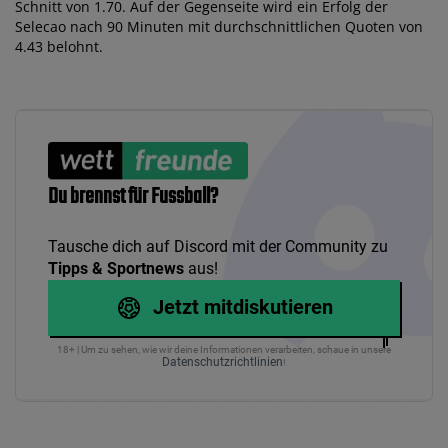
Schnitt von 1.70. Auf der Gegenseite wird ein Erfolg der
Selecao nach 90 Minuten mit durchschnittlichen Quoten von
4.43 belohnt.
Du brennst für Fussball?
Tausche dich auf Discord mit der Community zu
Tipps & Sportnews
aus!
Jetzt mitdiskutieren
18+ | Um zu sehen, wie wir deine Informationen verarbeiten, schaue in unsere
Datenschutzrichtlinien
!