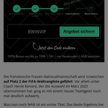
Bwin auswählen
Registrierung
Bonuscode suchen
Code kopieren
Bonus sichern
starten
Angebot sichern
100% Bonus von bis zu 100€ | 18+ | nur Neukunden | AGB beachten
Die französische Frauen-Nationalmannschaft wird inzwischen
auf Platz 2 der FIFA-Weltrangliste geführt
. Vor allem unter
Coach Herve Renard, der die Auswahl im März 2023
übernommen hat, ging es mit einem neuen Teamgeist noch
mal deutlich aufwärts.
Was nun noch fehlt ist ein erster Titel. Das beste Ergebnis bei