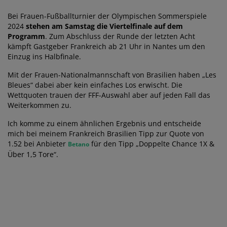
Bei Frauen-Fußballturnier der Olympischen Sommerspiele
2024
stehen am Samstag die Viertelfinale auf dem
Programm
. Zum Abschluss der Runde der letzten Acht
kämpft Gastgeber Frankreich ab 21 Uhr in Nantes um den
Einzug ins Halbfinale.
Mit der Frauen-Nationalmannschaft von Brasilien haben „Les
Bleues“ dabei aber kein einfaches Los erwischt. Die
Wettquoten trauen der FFF-Auswahl aber auf jeden Fall das
Weiterkommen zu.
Ich komme zu einem ähnlichen Ergebnis und entscheide
mich bei meinem Frankreich Brasilien Tipp zur Quote von
1.52 bei Anbieter
für den Tipp „Doppelte Chance 1X &
Betano
Über 1,5 Tore“.