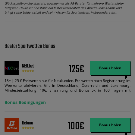
Glücksspielbranche startete, nachdem er als PR-Berater für mehrere Wettanbieter
tätig war. Heute ist Christoph ein fester Bestandteil des Wettfreunde-Teams und
bringt seine Leidenschaft und sein Wissen für Sportwetten, insbesondere im…
Bester Sportwetten Bonus
125€
NEO.bet
Bonus holen
18+ | 25 € Freiwetten nur für Neukunden. Freiwetten nach Registrierung im
Wettkonto aktivieren. Gilt in Deutschland, Österreich und Luxemburg.
Mindesteinzahlung: 10€. Einzahlung und Bonus 5x in 100 Tagen mit
Mindestquote 1,5 umsetzen. Maximaler Umsatz: Bonusbetrag pro Wette.
Bedingungen können geändert werden. AGB gelten. Lizenziert; Hilfe bei
Bonus Bedingungen
Suchtrisiken: buwei.de.
100€
Betano
Bonus holen