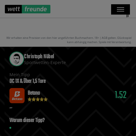
Wir erhalten eine Provision von den hier angeführten Buchmachern. 18+ | AGB gelten. Glücksspiel
kann abhängig machen. Spiele mit Verantwortung.
Christoph Nübel
Sportwetten-Experte
Mein Tipp
DC 1X & Über 1‚5 Tore
1.52
Betano
Warum dieser Tipp?