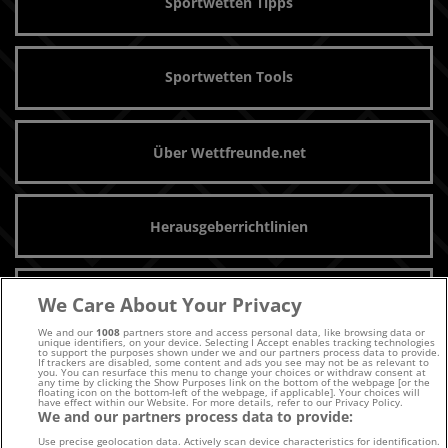
Sportwetten Tipps
Sportwetten Tools
Über Wettfreunde.net
Herausgeberrichtlinien
We Care About Your Privacy
Unsere Autoren
We and our
1008
partners store and access personal data, like browsing data or
unique identifiers, on your device. Selecting I Accept enables tracking technologies
to support the purposes shown under we and our partners process data to provide.
If trackers are disabled, some content and ads you see may not be as relevant to
you. You can resurface this menu to change your choices or withdraw consent at
Archiv
any time by clicking the Show Purposes link on the bottom of the webpage [or the
floating icon on the bottom-left of the webpage, if applicable]. Your choices will
have effect within our Website. For more details, refer to our Privacy Policy.
We and our partners process data to provide:
Use precise geolocation data. Actively scan device characteristics for identification.