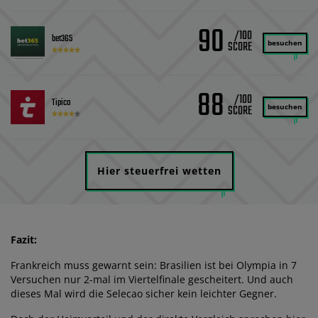
90
/100
bet365
besuchen
88
/100
Tipico
besuchen
Hier steuerfrei wetten
Fazit:
Frankreich muss gewarnt sein: Brasilien ist bei Olympia in 7
Versuchen nur 2-mal im Viertelfinale gescheitert. Und auch
dieses Mal wird die Selecao sicher kein leichter Gegner.