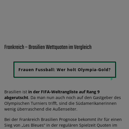
Frankreich – Brasilien Wettquoten im Vergleich
Frauen Fussball: Wer holt Olympia-Gold?
Brasilien ist
in der FIFA-Weltrangliste auf Rang 9
abgerutscht
. Da man nun auch noch auf den Gastgeber des
Olympischen Turniers trifft, sind die Südamerikanerinnen
wenig überraschend die Außenseiter.
Bei der Frankreich Brasilien Prognose bekommt ihr für einen
Sieg von „Les Bleues“ in der regulären Spielzeit Quoten im