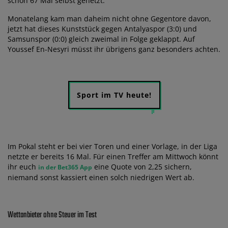
schon 67 Mal selbst genetzt.
Monatelang kam man daheim nicht ohne Gegentore davon,
jetzt hat dieses Kunststück gegen Antalyaspor (3:0) und
Samsunspor (0:0) gleich zweimal in Folge geklappt. Auf
Youssef En-Nesyri müsst ihr übrigens ganz besonders achten.
Sport im TV heute!
Im Pokal steht er bei vier Toren und einer Vorlage, in der Liga
netzte er bereits 16 Mal. Für einen Treffer am Mittwoch könnt
ihr euch
eine Quote von 2,25 sichern,
in der Bet365 App
niemand sonst kassiert einen solch niedrigen Wert ab.
Wettanbieter ohne Steuer im Test