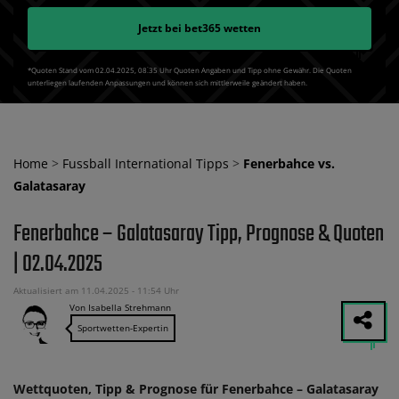
Jetzt bei
bet365
wetten
*Quoten Stand vom 02.04.2025‚ 08⁚35 Uhr Quoten Angaben und Tipp ohne Gewähr. Die Quoten
unterliegen laufenden Anpassungen und können sich mittlerweile geändert haben.
Home
>
Fussball International Tipps
>
Fenerbahce vs.
Galatasaray
Fenerbahce – Galatasaray Tipp, Prognose & Quoten
| 02.04.2025
Aktualisiert am 11.04.2025 - 11:54 Uhr
Von Isabella Strehmann
Sportwetten-Expertin
Wettquoten, Tipp & Prognose für Fenerbahce – Galatasaray