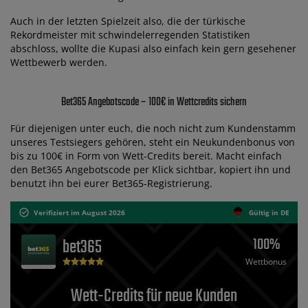
Auch in der letzten Spielzeit also, die der türkische
Rekordmeister mit schwindelerregenden Statistiken
abschloss, wollte die Kupasi also einfach kein gern gesehener
Wettbewerb werden.
Bet365 Angebotscode – 100€ in Wettcredits sichern
Für diejenigen unter euch, die noch nicht zum Kundenstamm
unseres Testsiegers gehören, steht ein Neukundenbonus von
bis zu 100€ in Form von Wett-Credits bereit. Macht einfach
den Bet365 Angebotscode per Klick sichtbar, kopiert ihn und
benutzt ihn bei eurer Bet365-Registrierung.
Verifiziert im August 2026
Gültig in DE
100%
bet365
Wettbonus
Wett-Credits für neue Kunden