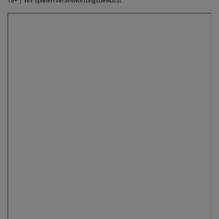
18+ | Wir spielen verantwortungsbewusst