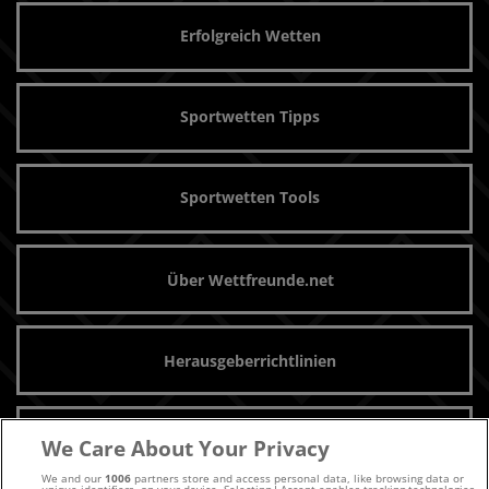
Erfolgreich Wetten
Sportwetten Tipps
Sportwetten Tools
Über Wettfreunde.net
Herausgeberrichtlinien
Unsere Autoren
We Care About Your Privacy
We and our
1006
partners store and access personal data, like browsing data or