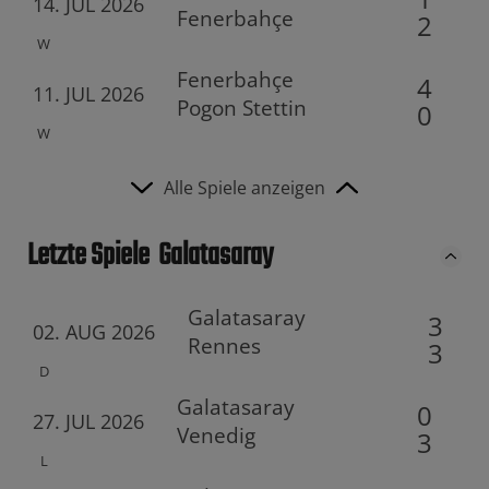
14. JUL 2026
Fenerbahçe
2
W
Fenerbahçe
4
11. JUL 2026
Pogon Stettin
0
W
Alle Spiele anzeigen
Letzte Spiele
Galatasaray
Galatasaray
3
02. AUG 2026
Rennes
3
D
Galatasaray
0
27. JUL 2026
Venedig
3
L