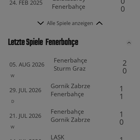
0
24. FEB 2025
Fenerbahçe
0
Alle Spiele anzeigen
Letzte Spiele
Fenerbahçe
Fenerbahçe
2
05. AUG 2026
Sturm Graz
0
W
Gornik Zabrze
1
29. JUL 2026
Fenerbahçe
1
D
Fenerbahçe
1
21. JUL 2026
Gornik Zabrze
0
W
LASK
1