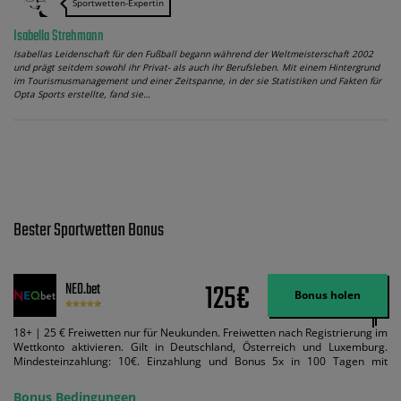
Sportwetten-Expertin
Isabella Strehmann
Isabellas Leidenschaft für den Fußball begann während der Weltmeisterschaft 2002
und prägt seitdem sowohl ihr Privat- als auch ihr Berufsleben. Mit einem Hintergrund
im Tourismusmanagement und einer Zeitspanne, in der sie Statistiken und Fakten für
Opta Sports erstellte, fand sie…
Bester Sportwetten Bonus
125€
NEO.bet
Bonus holen
18+ | 25 € Freiwetten nur für Neukunden. Freiwetten nach Registrierung im
Wettkonto aktivieren. Gilt in Deutschland, Österreich und Luxemburg.
Mindesteinzahlung: 10€. Einzahlung und Bonus 5x in 100 Tagen mit
Mindestquote 1,5 umsetzen. Maximaler Umsatz: Bonusbetrag pro Wette.
Bedingungen können geändert werden. AGB gelten. Lizenziert; Hilfe bei
Bonus Bedingungen