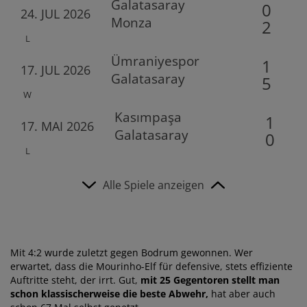
Galatasaray
0
24. JUL 2026
Monza
2
L
Ümraniyespor
1
17. JUL 2026
Galatasaray
5
W
Kasımpaşa
1
17. MAI 2026
Galatasaray
0
L
Alle Spiele anzeigen
Mit 4:2 wurde zuletzt gegen Bodrum gewonnen. Wer
erwartet, dass die Mourinho-Elf für defensive, stets effiziente
Auftritte steht, der irrt. Gut,
mit 25 Gegentoren stellt man
schon klassischerweise die beste Abwehr,
hat aber auch