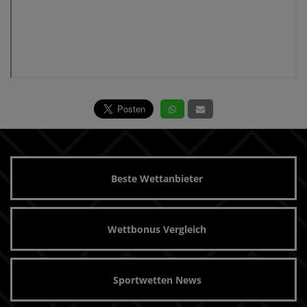
Beste Wettanbieter
Wettbonus Vergleich
Sportwetten News