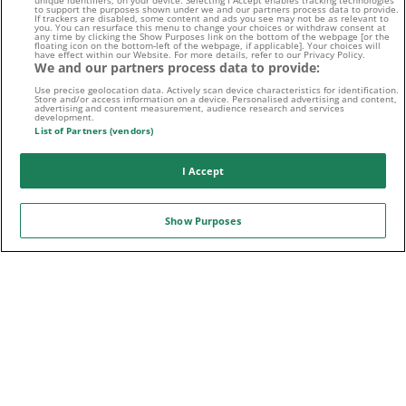
unique identifiers, on your device. Selecting I Accept enables tracking technologies
to support the purposes shown under we and our partners process data to provide.
If trackers are disabled, some content and ads you see may not be as relevant to
Archiv
you. You can resurface this menu to change your choices or withdraw consent at
any time by clicking the Show Purposes link on the bottom of the webpage [or the
floating icon on the bottom-left of the webpage, if applicable]. Your choices will
have effect within our Website. For more details, refer to our Privacy Policy.
We and our partners process data to provide:
Use precise geolocation data. Actively scan device characteristics for identification.
Kontaktiere uns noch heute!
Store and/or access information on a device. Personalised advertising and content,
advertising and content measurement, audience research and services
development.
List of Partners (vendors)
I Accept
E-MAIL
Show Purposes
Folge uns auf: