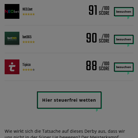
91
/100
NEO.bet
besuchen
90
/100
bet365
besuchen
88
/100
Tipico
besuchen
Hier steuerfrei wetten
Wie wirkt sich die Tatsache auf dieses Derby aus, dass wir
uns nicht in der Süper Lig bewegen? Der Meisterkampf