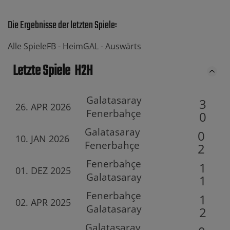
Die Ergebnisse der letzten Spiele:
Alle Spiele
FB -
Heim
GAL -
Auswärts
Letzte Spiele
H2H
Galatasaray
3
26. APR 2026
Fenerbahçe
0
Galatasaray
0
10. JAN 2026
Fenerbahçe
2
Fenerbahçe
1
01. DEZ 2025
Galatasaray
1
Fenerbahçe
1
02. APR 2025
Galatasaray
2
Galatasaray