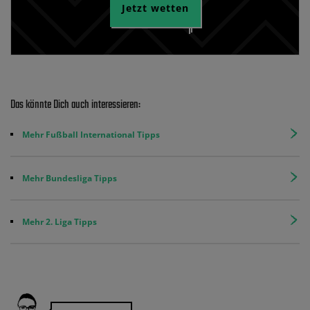
Jetzt wetten
Das könnte Dich auch interessieren:
Mehr Fußball International Tipps
Mehr Bundesliga Tipps
Mehr 2. Liga Tipps