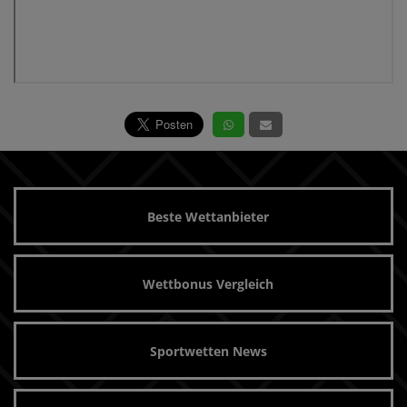
Beste Wettanbieter
Wettbonus Vergleich
Sportwetten News