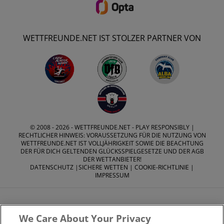
WETTFREUNDE.NET IST STOLZER PARTNER VON
© 2008 - 2026 -
WETTFREUNDE.NET
- PLAY RESPONSIBLY |
RECHTLICHER HINWEIS: VORAUSSETZUNG FÜR DIE NUTZUNG VON
WETTFREUNDE.NET IST VOLLJÄHRIGKEIT SOWIE DIE BEACHTUNG
DER FÜR DICH GELTENDEN GLÜCKSSPIELGESETZE UND DER AGB
DER WETTANBIETER!
DATENSCHUTZ
|
SICHERE WETTEN
|
COOKIE-RICHTLINIE
|
IMPRESSUM
We Care About Your Privacy