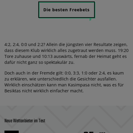
Die besten Freebets
4:2, 2:4, 0:0 und 2:2? Allein die jüngsten vier Resultate zeigen,
dass diesem Klub wirklich alles zugetraut werden muss. 19:20
Tore zuhause und 10:13 auswärts, fernab der Heimat geht es
dafür nicht ganz so spektakulär zu.
Doch auch in der Fremde gilt: 0:0, 3:3, 1:0 oder 2:4, es kaum
zu erklären, wie unterschiedlich die Gesichter ausfallen.
Wirklich einschätzen kann man Kasimpasa nicht, was es für
Besiktas nicht wirklich einfacher macht.
Neue Wettanbieter im Test