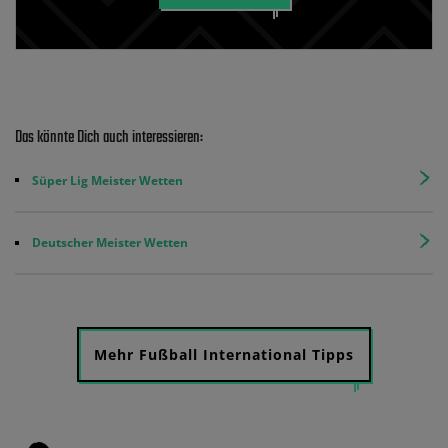
Das könnte Dich auch interessieren:
Süper Lig Meister Wetten
Deutscher Meister Wetten
Mehr Fußball International Tipps