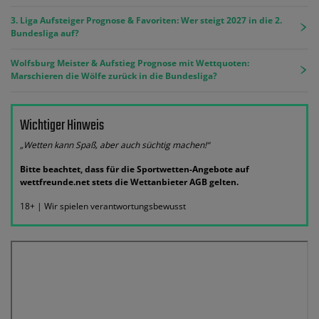
3. Liga Aufsteiger Prognose & Favoriten: Wer steigt 2027 in die 2.
Bundesliga auf?
Wolfsburg Meister & Aufstieg Prognose mit Wettquoten:
Marschieren die Wölfe zurück in die Bundesliga?
Wichtiger Hinweis
„Wetten kann Spaß, aber auch süchtig machen!“
Bitte beachtet, dass für die Sportwetten-Angebote auf
wettfreunde.net stets die Wettanbieter AGB gelten.
18+ | Wir spielen verantwortungsbewusst