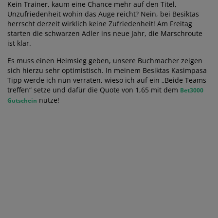
Kein Trainer, kaum eine Chance mehr auf den Titel,
Unzufriedenheit wohin das Auge reicht? Nein, bei Besiktas
herrscht derzeit wirklich keine Zufriedenheit! Am Freitag
starten die schwarzen Adler ins neue Jahr, die Marschroute
ist klar.
Es muss einen Heimsieg geben, unsere Buchmacher zeigen
sich hierzu sehr optimistisch. In meinem Besiktas Kasimpasa
Tipp werde ich nun verraten, wieso ich auf ein „Beide Teams
treffen“ setze und dafür die Quote von 1,65 mit dem
Bet3000
nutze!
Gutschein