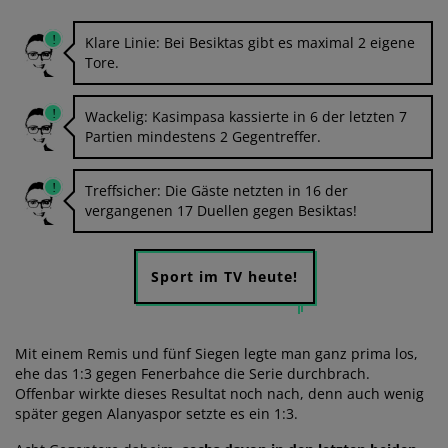
Klare Linie: Bei Besiktas gibt es maximal 2 eigene
Tore.
Wackelig: Kasimpasa kassierte in 6 der letzten 7
Partien mindestens 2 Gegentreffer.
Treffsicher: Die Gäste netzten in 16 der
vergangenen 17 Duellen gegen Besiktas!
Sport im TV heute!
Mit einem Remis und fünf Siegen legte man ganz prima los,
ehe das 1:3 gegen Fenerbahce die Serie durchbrach.
Offenbar wirkte dieses Resultat noch nach, denn auch wenig
später gegen Alanyaspor setzte es ein 1:3.