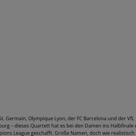
 St. Germain, Olympique Lyon, der FC Barcelona und der VfL
burg – dieses Quartett hat es bei den Damen ins Halbfinale 
ions League geschafft. Große Namen, doch wie realistisch i