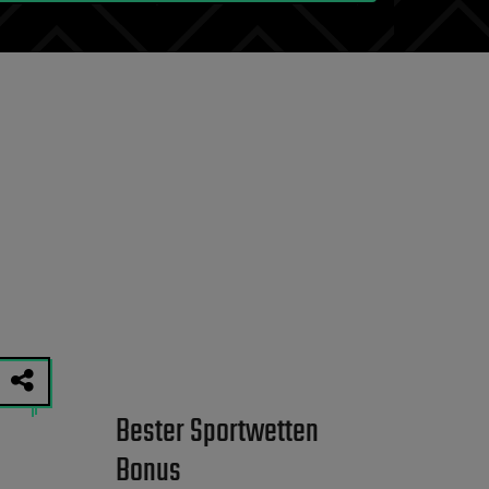
Bester Sportwetten
Email
Bonus