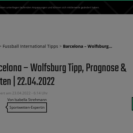
ten unterliegen laufenden Anpassungen und können sich mittlerweile geändert haben.
Sportwetten Tipps
>
Fussball International Tipps
>
Barcelona – Wolfsburg…
celona – Wolfsburg Tipp, Prognose &
ten | 22.04.2022
iert am 23.04.2022 - 6:14 Uhr
Von Isabella Strehmann
Sportwetten-Expertin
WhatsApp