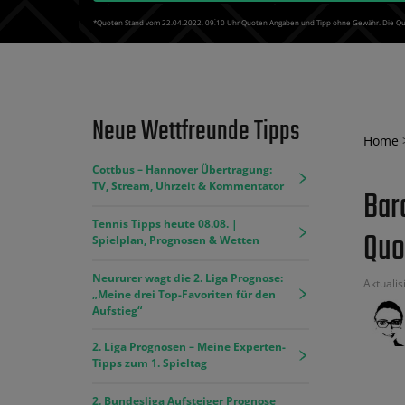
3. Liga Tipps
*Quoten Stand vom 22.04.2022‚ 09⁚10 Uhr Quoten Angaben und Tipp ohne Gewähr. Die Quo
Alle 
3. Liga Meister
NEO.bet Freiwetten
DFB Pokal Tipps
DFB-Pokal Quoten
Oddset Quotenboost
Frauen Fussball Tipps
Neue Wettfreunde Tipps
Home
Champions League Quoten
Tipico Promo Code
Cottbus – Hannover Übertragung:
TV, Stream, Uhrzeit & Kommentator
Bar
Europa League Quoten
Tennis Tipps heute 08.08. |
Quo
Spielplan, Prognosen & Wetten
Premier League Meister
Neururer wagt die 2. Liga Prognose:
Aktualis
„Meine drei Top-Favoriten für den
Aufstieg“
2. Liga Prognosen – Meine Experten-
Tipps zum 1. Spieltag
2. Bundesliga Aufsteiger Prognose