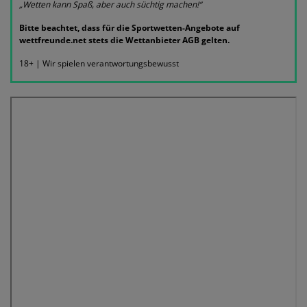
„Wetten kann Spaß, aber auch süchtig machen!“
Bitte beachtet, dass für die Sportwetten-Angebote auf
wettfreunde.net stets die Wettanbieter AGB gelten.
18+ | Wir spielen verantwortungsbewusst