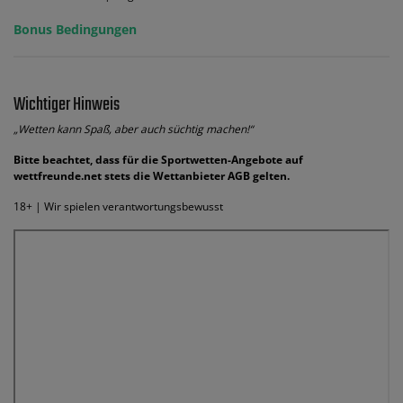
Bonus Bedingungen
Wichtiger Hinweis
„Wetten kann Spaß, aber auch süchtig machen!“
Bitte beachtet, dass für die Sportwetten-Angebote auf
wettfreunde.net stets die Wettanbieter AGB gelten.
18+ | Wir spielen verantwortungsbewusst