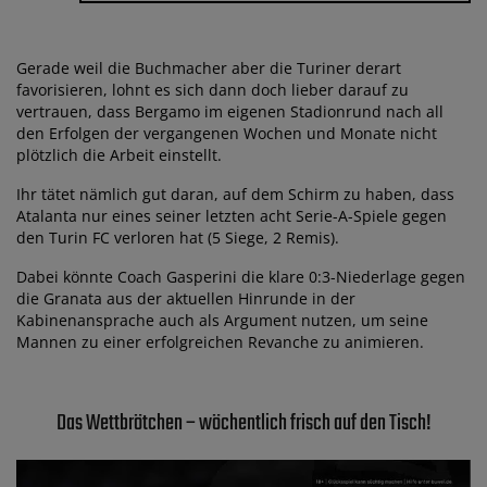
Gerade weil die Buchmacher aber die Turiner derart
favorisieren, lohnt es sich dann doch lieber darauf zu
vertrauen, dass Bergamo im eigenen Stadionrund nach all
den Erfolgen der vergangenen Wochen und Monate nicht
plötzlich die Arbeit einstellt.
Ihr tätet nämlich gut daran, auf dem Schirm zu haben, dass
Atalanta nur eines seiner letzten acht Serie-A-Spiele gegen
den Turin FC verloren hat (5 Siege, 2 Remis).
Dabei könnte Coach Gasperini die klare 0:3-Niederlage gegen
die Granata aus der aktuellen Hinrunde in der
Kabinenansprache auch als Argument nutzen, um seine
Mannen zu einer erfolgreichen Revanche zu animieren.
Das Wettbrötchen – wöchentlich frisch auf den Tisch!