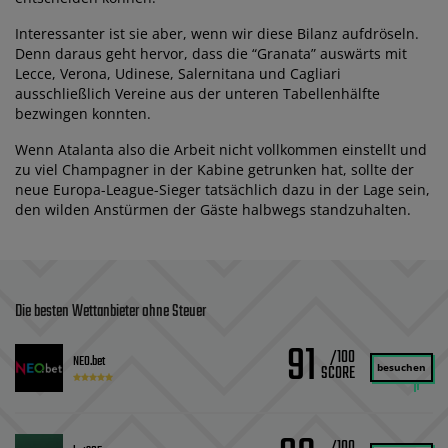
Interessanter ist sie aber, wenn wir diese Bilanz aufdröseln.
Denn daraus geht hervor, dass die “Granata” auswärts mit
Lecce, Verona, Udinese, Salernitana und Cagliari
ausschließlich Vereine aus der unteren Tabellenhälfte
bezwingen konnten.
Wenn Atalanta also die Arbeit nicht vollkommen einstellt und
zu viel Champagner in der Kabine getrunken hat, sollte der
neue Europa-League-Sieger tatsächlich dazu in der Lage sein,
den wilden Anstürmen der Gäste halbwegs standzuhalten.
Die besten Wettanbieter ohne Steuer
91
/100
NEO.bet
besuchen