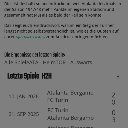
Dies ist deshalb so beeindruckend, weil Atalanta letztmals in
der Saison 1947/48 mehr Punkte im eigenen Stadionrund
gesammelt hat (48) als es bald der Fall sein könnte.
Das zeigt euch eindrucksvoll, warum ein Sieg der Turiner
längst nicht so selbstverständlich ist, wie es die Quoten auf
eurer
zum Ausdruck bringen möchten.
Sportwetten App
Die Ergebnisse der letzten Spiele:
Alle Spiele
ATA -
Heim
TOR -
Auswärts
Letzte Spiele
H2H
Atalanta Bergamo
2
10. JAN 2026
FC Turin
0
FC Turin
0
21. SEP 2025
Atalanta Bergamo
3
Atalanta Bergamo