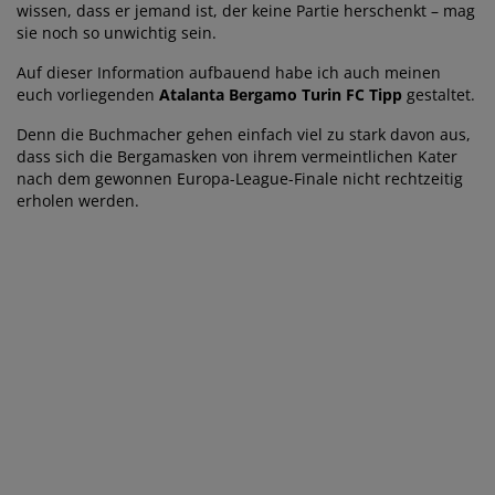
wissen, dass er jemand ist, der keine Partie herschenkt – mag
sie noch so unwichtig sein.
Auf dieser Information aufbauend habe ich auch meinen
euch vorliegenden
Atalanta Bergamo Turin FC Tipp
gestaltet.
Denn die Buchmacher gehen einfach viel zu stark davon aus,
dass sich die Bergamasken von ihrem vermeintlichen Kater
nach dem gewonnen Europa-League-Finale nicht rechtzeitig
erholen werden.