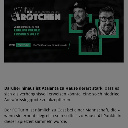
Darüber hinaus ist Atalanta zu Hause derart stark
, dass es
sich als verhängnisvoll erweisen könnte, eine solch niedrige
Auswärtssiegquote zu akzeptieren.
Der FC Turin ist nämlich zu Gast bei einer Mannschaft, die –
wenn sie erneut siegreich sein sollte – zu Hause 41 Punkte in
dieser Spielzeit sammeln würde.