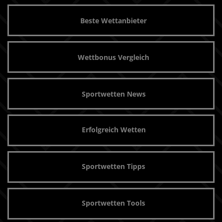
Beste Wettanbieter
Wettbonus Vergleich
Sportwetten News
Erfolgreich Wetten
Sportwetten Tipps
Sportwetten Tools