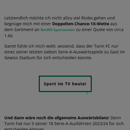
Letztendlich möchte ich nicht allzu viel Risiko gehen und
begnüge mich mit einer
Doppelten-Chance-1X-Wette
aus
dem Sortiment an
zu einer Quote von circa
Bet365 Sportwetten
1.66.
Damit fühle ich mich wohl, wissend, dass der Turin FC nur
eines seiner letzten sieben Serie-A-Auswärtsspiele zu Gast im
Gewiss Stadium für sich entscheiden konnte.
Sport im TV heute!
Und dann wäre noch die allgemeine Auswärtsbilanz
! Denn
Turin hat nur 5 seiner 18 Serie-A-Ausfahrten 2023/24 für sich
entscheiden können.