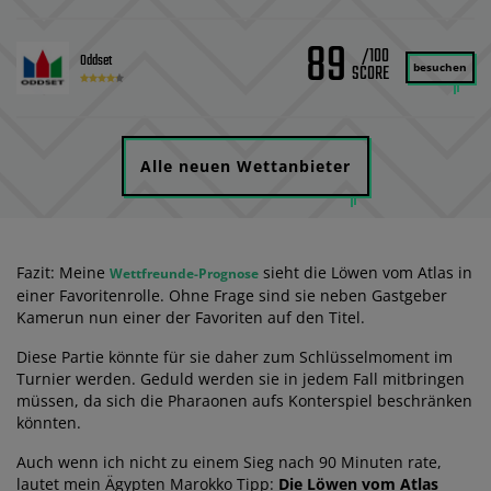
89
/100
Oddset
besuchen
Alle neuen Wettanbieter
Fazit: Meine
sieht die Löwen vom Atlas in
Wettfreunde-Prognose
einer Favoritenrolle. Ohne Frage sind sie neben Gastgeber
Kamerun nun einer der Favoriten auf den Titel.
Diese Partie könnte für sie daher zum Schlüsselmoment im
Turnier werden. Geduld werden sie in jedem Fall mitbringen
müssen, da sich die Pharaonen aufs Konterspiel beschränken
könnten.
Auch wenn ich nicht zu einem Sieg nach 90 Minuten rate,
lautet mein Ägypten Marokko Tipp:
Die Löwen vom Atlas