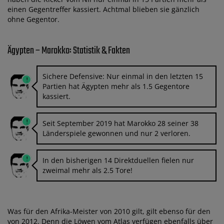
einen Gegentreffer kassiert. Achtmal blieben sie gänzlich
ohne Gegentor.
Ägypten – Marokko: Statistik & Fakten
Sichere Defensive: Nur einmal in den letzten 15
Partien hat Ägypten mehr als 1.5 Gegentore
kassiert.
Seit September 2019 hat Marokko 28 seiner 38
Länderspiele gewonnen und nur 2 verloren.
In den bisherigen 14 Direktduellen fielen nur
zweimal mehr als 2.5 Tore!
Was für den Afrika-Meister von 2010 gilt, gilt ebenso für den
von 2012. Denn die Löwen vom Atlas verfügen ebenfalls über