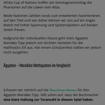
Afrika Cup of Nations treffen am Sonntagnachmittag die
Pharaonen auf die Löwen vom Atlas.
Beide Nationen zählten vorab zum erweiterten Favoritenkreis
auf den Titel und von daher können wir uns auf ein enges
Match mit hoher Spannung und Spitzenspielern auf beiden
Seiten freuen.
Aufgrund der individuellen Klasse geht mein Ägypten
Marokko Tipp jedoch von leichten Vorteilen für die
Halilhodzic-Elf aus. Von einem Schützenfest sollten wir jedoch
nicht ausgehen.
Ägypten – Marokko Wettquoten im Vergleich
Schauen wir nämlich auf die
für den
Über/Unter-Wetten
Ägypten Marokko Tipp, fällt sofort auf, dass die Buchmacher
eine klare Haltung zur Toranzahl in diesem Spiel haben.