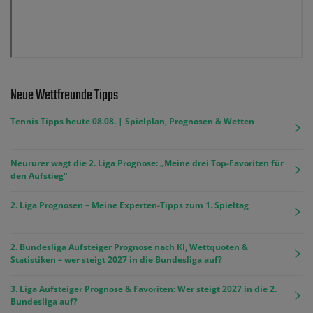
Neue Wettfreunde Tipps
Tennis Tipps heute 08.08. | Spielplan, Prognosen & Wetten
Neururer wagt die 2. Liga Prognose: „Meine drei Top-Favoriten für
den Aufstieg“
2. Liga Prognosen – Meine Experten-Tipps zum 1. Spieltag
2. Bundesliga Aufsteiger Prognose nach KI, Wettquoten &
Statistiken – wer steigt 2027 in die Bundesliga auf?
3. Liga Aufsteiger Prognose & Favoriten: Wer steigt 2027 in die 2.
Bundesliga auf?