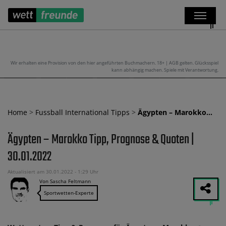
Wir erhalten eine Provision von den hier angeführten Buchmachern. 18+ | AGB gelten. Glücksspiel
kann abhängig machen. Spiele mit Verantwortung.
Home
>
Fussball International Tipps
>
Ägypten – Marokko…
Ägypten – Marokko Tipp, Prognose & Quoten |
30.01.2022
Aktualisiert am 30.01.2022 - 1:29 Uhr
Von Sascha Feltmann
Sportwetten-Experte