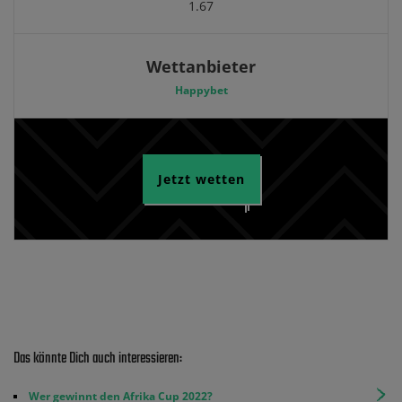
1.67
Wettanbieter
Happybet
Jetzt wetten
Das könnte Dich auch interessieren:
Wer gewinnt den Afrika Cup 2022?