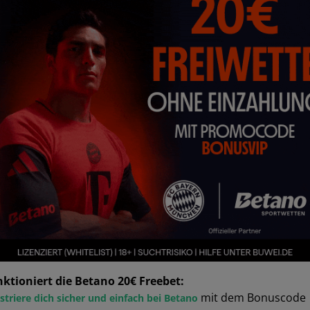
nktioniert die Betano 20€ Freebet:
mit dem Bonuscode
striere dich sicher und einfach bei Betano