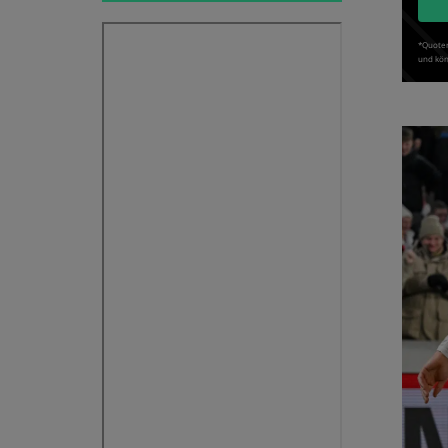
*Quoten
und kön