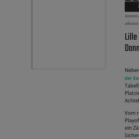
Kommt d
alliance
Lill
Donn
Neben
der Eu
Tabell
Platz
Achtel
Vom n
Playo
ein Z
Siche