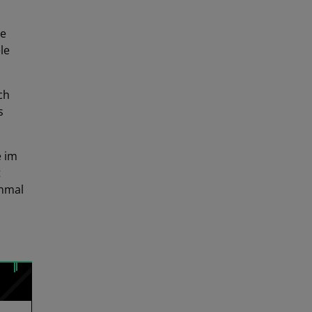
ue
le
ch
s
e im
t
inmal