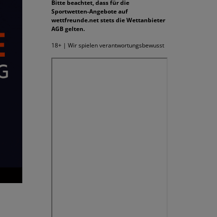
Bitte beachtet, dass für die
Sportwetten-Angebote auf
wettfreunde.net stets die Wettanbieter
AGB gelten.
18+ | Wir spielen verantwortungsbewusst