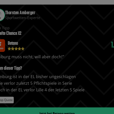
Sportwetten Tipps
Thorsten Amberger
Sportwetten-Experte
n Tipp
elte Chance X2
1
Betano
iburg muss nicht, will aber doch!
m dieser Tipp?
eiburg ist in der EL bisher ungeschlagen
lle verlor zuletzt 5 Pflichtspiele in Serie
ch in der EL verlor Lille 4 der letzten 5 Spiele
op Quote
Jetzt bei
Betano
wetten