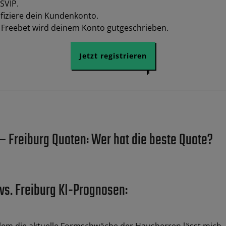
SVIP.
ifiziere dein Kundenkonto.
€ Freebet wird deinem Konto gutgeschrieben.
Jetzt registrieren
e – Freiburg Quoten: Wer hat die beste Quote?
e vs. Freiburg KI-Prognosen: