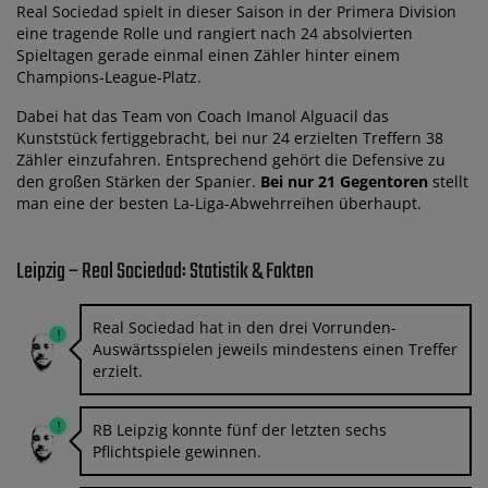
Real Sociedad spielt in dieser Saison in der Primera Division
eine tragende Rolle und rangiert nach 24 absolvierten
Spieltagen gerade einmal einen Zähler hinter einem
Champions-League-Platz.
Dabei hat das Team von Coach Imanol Alguacil das
Kunststück fertiggebracht, bei nur 24 erzielten Treffern 38
Zähler einzufahren. Entsprechend gehört die Defensive zu
den großen Stärken der Spanier.
Bei nur 21 Gegentoren
stellt
man eine der besten La-Liga-Abwehrreihen überhaupt.
Leipzig – Real Sociedad: Statistik & Fakten
Real Sociedad hat in den drei Vorrunden-
Auswärtsspielen jeweils mindestens einen Treffer
erzielt.
RB Leipzig konnte fünf der letzten sechs
Pflichtspiele gewinnen.