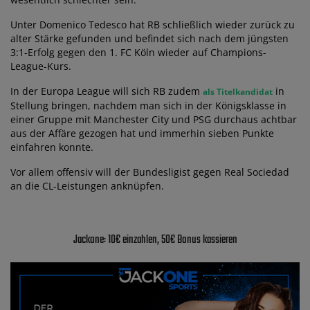
Unter Domenico Tedesco hat RB schließlich wieder zurück zu
alter Stärke gefunden und befindet sich nach dem jüngsten
3:1-Erfolg gegen den 1. FC Köln wieder auf Champions-
League-Kurs.
In der Europa League will sich RB zudem
in
als Titelkandidat
Stellung bringen, nachdem man sich in der Königsklasse in
einer Gruppe mit Manchester City und PSG durchaus achtbar
aus der Affäre gezogen hat und immerhin sieben Punkte
einfahren konnte.
Vor allem offensiv will der Bundesligist gegen Real Sociedad
an die CL-Leistungen anknüpfen.
Jackone: 10€ einzahlen, 50€ Bonus kassieren