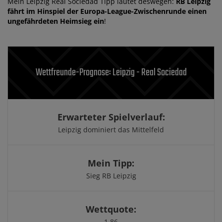
Mein Leipzig Real Sociedad Tipp lautet deswegen:
RB Leipzig
fährt im Hinspiel der Europa-League-Zwischenrunde einen
ungefährdeten Heimsieg ein
!
Wettfreunde-Prognose: Leipzig - Real Sociedad
Erwarteter Spielverlauf:
Leipzig dominiert das Mittelfeld
Mein Tipp:
Sieg RB Leipzig
Wettquote:
1.86