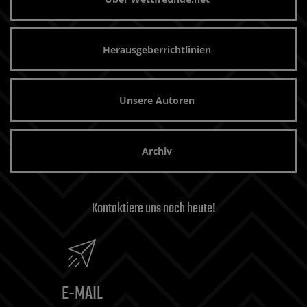
Herausgeberrichtlinien
Unsere Autoren
Archiv
Kontaktiere uns noch heute!
E-MAIL