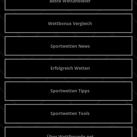
Beste Wettanbieter
Wettbonus Vergleich
Sportwetten News
Erfolgreich Wetten
Sportwetten Tipps
Sportwetten Tools
Über Wettfreunde.net