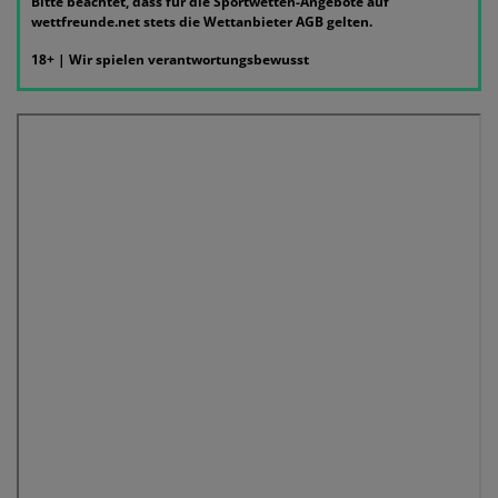
Bitte beachtet, dass für die Sportwetten-Angebote auf
wettfreunde.net stets die Wettanbieter AGB gelten.
18+ | Wir spielen verantwortungsbewusst