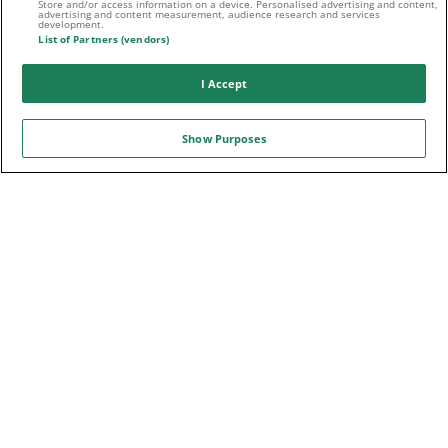
Store and/or access information on a device. Personalised advertising and content,
advertising and content measurement, audience research and services
development.
List of Partners (vendors)
I Accept
Folge uns auf:
Show Purposes
Sport-Daten zur Verfügung gestellt von
WETTFREUNDE.NET IST STOLZER PARTNER VON