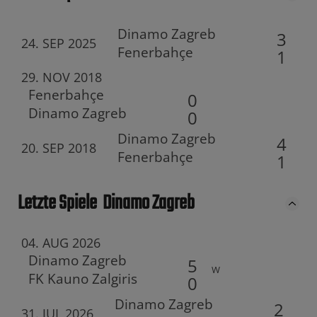
Dinamo Zagreb
3
24. SEP 2025
Fenerbahçe
1
29. NOV 2018
Fenerbahçe
0
Dinamo Zagreb
0
Dinamo Zagreb
4
20. SEP 2018
Fenerbahçe
1
Letzte Spiele
Dinamo Zagreb
04. AUG 2026
Dinamo Zagreb
5
W
FK Kauno Zalgiris
0
Dinamo Zagreb
2
31. JUL 2026