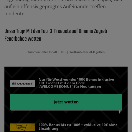
auf ein offensiv geprägtes Aufeinandertreffen
hindeutet.
Unser Tipp: Mit den Top-3-Freebets auf Dinamo Zagreb –
Fenerbahce wetten
Kommerzieller Inhalt | 18+ | Wettanbieter AGB gelten
Nur für Wettfreunde: 100€ Bonus inklusive
10€ Freebet mit dem Code
„WELCOMEBONUS“ für Neukunden
Jetzt wetten
100% Bonus bis zu 100€ + exklusive 10€ ohne
Einzahlung