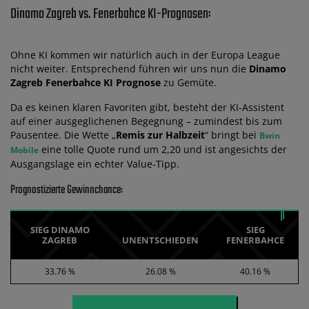
Dinamo Zagreb vs. Fenerbahce KI-Prognosen:
Ohne KI kommen wir natürlich auch in der Europa League
nicht weiter. Entsprechend führen wir uns nun die
Dinamo
Zagreb Fenerbahce KI Prognose
zu Gemüte.
Da es keinen klaren Favoriten gibt, besteht der KI-Assistent
auf einer ausgeglichenen Begegnung – zumindest bis zum
Pausentee. Die Wette „
Remis zur Halbzeit
“ bringt bei
Bwin
eine tolle Quote rund um 2,20 und ist angesichts der
Mobile
Ausgangslage ein echter Value-Tipp.
Prognostizierte Gewinnchance:
SIEG DINAMO
SIEG
ZAGREB
UNENTSCHIEDEN
FENERBAHCE
33.76 %
26.08 %
40.16 %