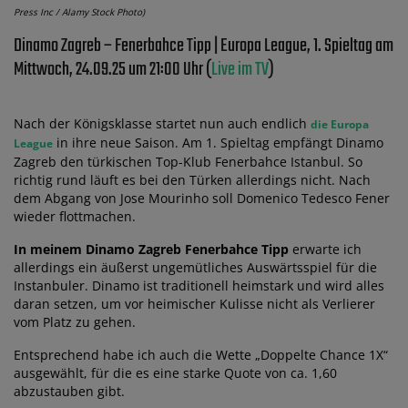
Press Inc / Alamy Stock Photo)
Dinamo Zagreb – Fenerbahce Tipp | Europa League, 1. Spieltag am
Mittwoch, 24.09.25 um 21:00 Uhr (
Live im TV
)
Nach der Königsklasse startet nun auch endlich
die Europa
in ihre neue Saison. Am 1. Spieltag empfängt Dinamo
League
Zagreb den türkischen Top-Klub Fenerbahce Istanbul. So
richtig rund läuft es bei den Türken allerdings nicht. Nach
dem Abgang von Jose Mourinho soll Domenico Tedesco Fener
wieder flottmachen.
In meinem Dinamo Zagreb Fenerbahce Tipp
erwarte ich
allerdings ein äußerst ungemütliches Auswärtsspiel für die
Instanbuler. Dinamo ist traditionell heimstark und wird alles
daran setzen, um vor heimischer Kulisse nicht als Verlierer
vom Platz zu gehen.
Entsprechend habe ich auch die Wette „Doppelte Chance 1X“
ausgewählt, für die es eine starke Quote von ca. 1,60
abzustauben gibt.