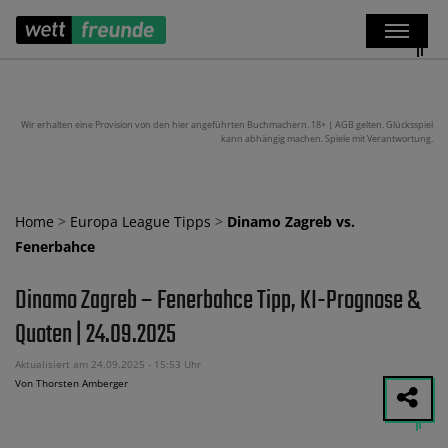
Wir erhalten eine Provision von den hier angeführten Buchmachern. 18+ | AGB gelten. Glücksspiel
kann abhängig machen. Spiele mit Verantwortung.
Home
>
Europa League Tipps
>
Dinamo Zagreb vs.
Fenerbahce
Dinamo Zagreb – Fenerbahce Tipp, KI-Prognose &
Quoten | 24.09.2025
Aktualisiert am 24.09.2025 - 15:53 Uhr
Von Thorsten Amberger