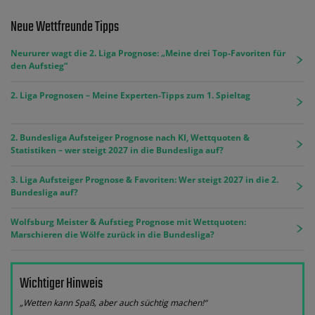
Neue Wettfreunde Tipps
Neururer wagt die 2. Liga Prognose: „Meine drei Top-Favoriten für
den Aufstieg“
2. Liga Prognosen – Meine Experten-Tipps zum 1. Spieltag
2. Bundesliga Aufsteiger Prognose nach KI, Wettquoten &
Statistiken – wer steigt 2027 in die Bundesliga auf?
3. Liga Aufsteiger Prognose & Favoriten: Wer steigt 2027 in die 2.
Bundesliga auf?
Wolfsburg Meister & Aufstieg Prognose mit Wettquoten:
Marschieren die Wölfe zurück in die Bundesliga?
Wichtiger Hinweis
„Wetten kann Spaß, aber auch süchtig machen!“