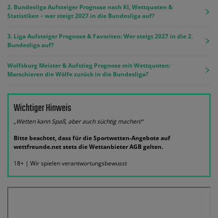
2. Bundesliga Aufsteiger Prognose nach KI, Wettquoten &
Statistiken – wer steigt 2027 in die Bundesliga auf?
3. Liga Aufsteiger Prognose & Favoriten: Wer steigt 2027 in die 2.
Bundesliga auf?
Wolfsburg Meister & Aufstieg Prognose mit Wettquoten:
Marschieren die Wölfe zurück in die Bundesliga?
Wichtiger Hinweis
„Wetten kann Spaß, aber auch süchtig machen!“
Bitte beachtet, dass für die Sportwetten-Angebote auf
wettfreunde.net stets die Wettanbieter AGB gelten.
18+ | Wir spielen verantwortungsbewusst