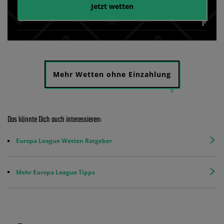
Jetzt wetten
Mehr Wetten ohne Einzahlung
Das könnte Dich auch interessieren:
Europa League Wetten Ratgeber
Mehr Europa League Tipps