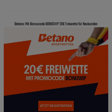
Betano: Mit Bonuscode BONUSVIP 20€ Freiwette für Neukunden