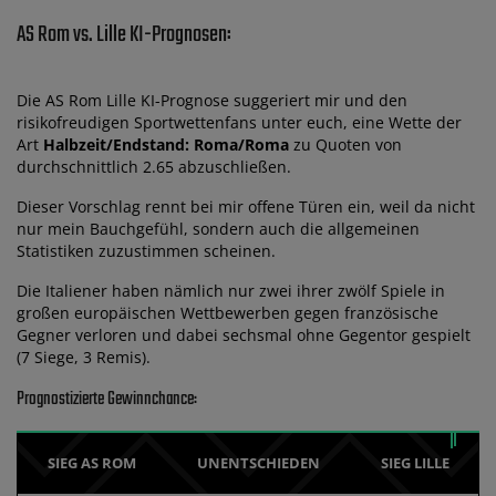
AS Rom vs. Lille KI-Prognosen:
Die AS Rom Lille KI-Prognose suggeriert mir und den
risikofreudigen Sportwettenfans unter euch, eine Wette der
Art
Halbzeit/Endstand: Roma/Roma
zu Quoten von
durchschnittlich 2.65 abzuschließen.
Dieser Vorschlag rennt bei mir offene Türen ein, weil da nicht
nur mein Bauchgefühl, sondern auch die allgemeinen
Statistiken zuzustimmen scheinen.
Die Italiener haben nämlich nur zwei ihrer zwölf Spiele in
großen europäischen Wettbewerben gegen französische
Gegner verloren und dabei sechsmal ohne Gegentor gespielt
(7 Siege, 3 Remis).
Prognostizierte Gewinnchance:
SIEG AS ROM
UNENTSCHIEDEN
SIEG LILLE