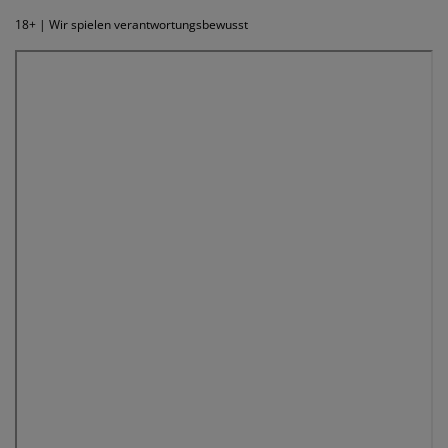
18+ | Wir spielen verantwortungsbewusst