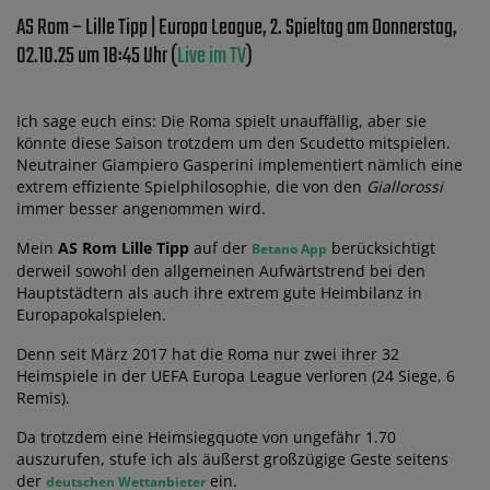
AS Rom – Lille Tipp | Europa League, 2. Spieltag am Donnerstag,
02.10.25 um 18:45 Uhr (
Live im TV
)
Ich sage euch eins: Die Roma spielt unauffällig, aber sie
könnte diese Saison trotzdem um den Scudetto mitspielen.
Neutrainer Giampiero Gasperini implementiert nämlich eine
extrem effiziente Spielphilosophie, die von den
Giallorossi
immer besser angenommen wird.
Mein
AS Rom Lille Tipp
auf der
berücksichtigt
Betano App
derweil sowohl den allgemeinen Aufwärtstrend bei den
Hauptstädtern als auch ihre extrem gute Heimbilanz in
Europapokalspielen.
Denn seit März 2017 hat die Roma nur zwei ihrer 32
Heimspiele in der UEFA Europa League verloren (24 Siege, 6
Remis).
Da trotzdem eine Heimsiegquote von ungefähr 1.70
auszurufen, stufe ich als äußerst großzügige Geste seitens
der
ein.
deutschen Wettanbieter