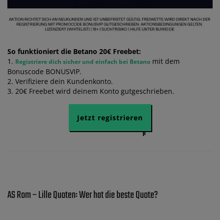
So funktioniert die Betano 20€ Freebet:
1.
mit dem
Registriere dich sicher und einfach bei Betano
Bonuscode BONUSVIP.
2. Verifiziere dein Kundenkonto.
3. 20€ Freebet wird deinem Konto gutgeschrieben.
Jetzt registrieren
AS Rom – Lille Quoten: Wer hat die beste Quote?