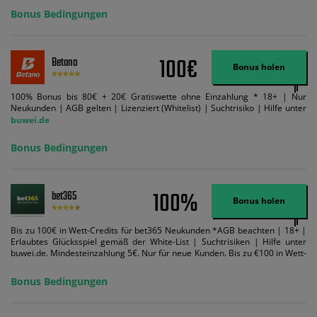
Bedingungen können geändert werden. AGB gelten. Lizenziert; Hilfe bei
Bonus Bedingungen
Suchtrisiken: buwei.de.
100€
Betano
Bonus holen
100% Bonus bis 80€ + 20€ Gratiswette ohne Einzahlung * 18+ | Nur
Neukunden | AGB gelten | Lizenziert (Whitelist) | Suchtrisiko | Hilfe unter
buwei.de
Bonus Bedingungen
100%
bet365
Bonus holen
Bis zu 100€ in Wett-Credits für bet365 Neukunden *AGB beachten | 18+ |
Erlaubtes Glücksspiel gemäß der White-List | Suchtrisiken | Hilfe unter
buwei.de. Mindesteinzahlung 5€. Nur für neue Kunden. Bis zu €100 in Wett-
Credits. Melden Sie sich an, zahlen Sie €5 oder mehr auf Ihr bet365-Konto
ein und wir geben Ihnen die entsprechende qualifizierende Einzahlung in
Bonus Bedingungen
Wett-Credits, wenn Sie qualifizierende Wetten im gleichen Wert platzieren
und diese abgerechnet werden. Mindestquoten, Wett- und
Zahlungsmethoden-Ausnahmen gelten. Gewinne schließen den Einsatz von