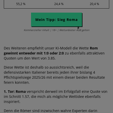
55,2 %
24,4 %
20,4 %
Mein Tipp: Sieg Roma
Kommerzieller Inhalt | 18+ | Wettanbieter AGB gelten
Des Weiteren empfiehlt unser KI-Modell die Wette
Rom
gewinnt entweder mit 1:0 oder 2:0
zu ebenfalls attraktiven
Quoten um den Wert von 3.85.
Diese Wette ist deshalb so aussichtsreich, weil die
defensivstarken Italiener bereits jeden ihrer bislang 4
Pflichtspielsiege 2025/26 mit einem dieser beiden Resultate
feiern konnten.
1. Tor: Roma
verspricht derweil im Erfolgsfall eine Quote von
im Schnitt 1.57, die mich als mögliche Wettidee ebenfalls
inspiriert.
Denn die Römer sind inzwischen wahre Experten darin