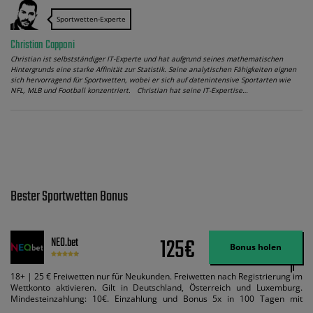
Sportwetten-Experte
Christian Capponi
Christian ist selbstständiger IT-Experte und hat aufgrund seines mathematischen
Hintergrunds eine starke Affinität zur Statistik. Seine analytischen Fähigkeiten eignen
sich hervorragend für Sportwetten, wobei er sich auf datenintensive Sportarten wie
NFL, MLB und Football konzentriert. Christian hat seine IT-Expertise…
Bester Sportwetten Bonus
125€
NEO.bet
Bonus holen
18+ | 25 € Freiwetten nur für Neukunden. Freiwetten nach Registrierung im
Wettkonto aktivieren. Gilt in Deutschland, Österreich und Luxemburg.
Mindesteinzahlung: 10€. Einzahlung und Bonus 5x in 100 Tagen mit
Mindestquote 1,5 umsetzen. Maximaler Umsatz: Bonusbetrag pro Wette.