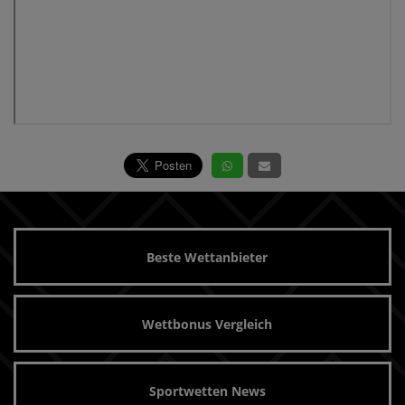
Beste Wettanbieter
Wettbonus Vergleich
Sportwetten News