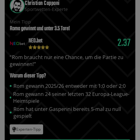
Christian Capponi
Sportwetten-Experte
Mein Tipp
Roma gewinnt und unter 3.5 Tore!
2.37
NEO.bet
Rom braucht nur eine Chance, um die Partie zu
gewinnen!
Warum dieser Tipp?
Rom gewann 2025/26 entweder mit 1:0 oder 2:0
Rom gewann 24 seiner letzten 32 Europa-League-
Heimspiele
Rom hat unter Gasperini bereits 5-mal zu null
gespielt
Experten-Tipp