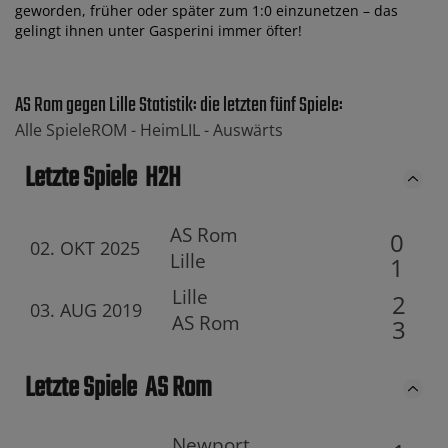
geworden, früher oder später zum 1:0 einzunetzen – das
gelingt ihnen unter Gasperini immer öfter!
AS Rom gegen Lille Statistik: die letzten fünf Spiele:
Alle Spiele
ROM -
Heim
LIL -
Auswärts
Letzte Spiele
H2H
AS Rom
0
02. OKT 2025
Lille
1
Lille
2
03. AUG 2019
AS Rom
3
Letzte Spiele
AS Rom
Newport