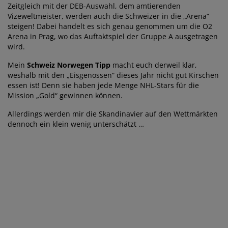
Zeitgleich mit der DEB-Auswahl, dem amtierenden
Vizeweltmeister, werden auch die Schweizer in die „Arena“
steigen! Dabei handelt es sich genau genommen um die O2
Arena in Prag, wo das Auftaktspiel der Gruppe A ausgetragen
wird.
Mein
Schweiz Norwegen Tipp
macht euch derweil klar,
weshalb mit den „Eisgenossen“ dieses Jahr nicht gut Kirschen
essen ist! Denn sie haben jede Menge NHL-Stars für die
Mission „Gold“ gewinnen können.
Allerdings werden mir die Skandinavier auf den Wettmärkten
dennoch ein klein wenig unterschätzt …