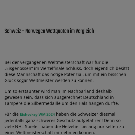
Schweiz – Norwegen Wettquoten im Vergleich
Bei der vergangenen Weltmeisterschaft war für die
„Eisgenossen“ im Viertelfinale Schluss, doch eigentlich besitzt
diese Mannschaft das nötige Potenzial, um mit ein bisschen
Glück sogar Weltmeister werden zu können.
Um so erstaunter wird man im Nachbarland deshalb
gewesen sein, dass sich ausgerechnet Deutschland in
Tampere die Silbermedaille um den Hals hängen durfte.
Für die
haben die Schweizer diesmal
Eishockey WM 2024
jedenfalls ganz schweres Geschütz aufgefahren! Denn so
viele NHL-Spieler haben die Helvetier bislang nur selten zu
einer Weltmeisterschaft mitnehmen können.