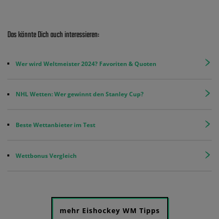
Das könnte Dich auch interessieren:
Wer wird Weltmeister 2024? Favoriten & Quoten
NHL Wetten: Wer gewinnt den Stanley Cup?
Beste Wettanbieter im Test
Wettbonus Vergleich
mehr Eishockey WM Tipps