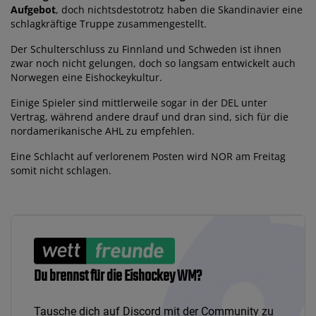
Aufgebot
, doch nichtsdestotrotz haben die Skandinavier eine
schlagkräftige Truppe zusammengestellt.
Der Schulterschluss zu Finnland und Schweden ist ihnen
zwar noch nicht gelungen, doch so langsam entwickelt auch
Norwegen eine Eishockeykultur.
Einige Spieler sind mittlerweile sogar in der DEL unter
Vertrag, während andere drauf und dran sind, sich für die
nordamerikanische AHL zu empfehlen.
Eine Schlacht auf verlorenem Posten wird NOR am Freitag
somit nicht schlagen.
Du brennst für die Eishockey WM?
Tausche dich auf Discord mit der Community zu