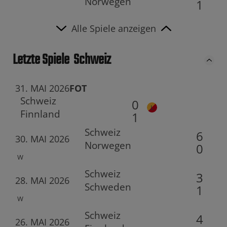
Norwegen
1
Alle Spiele anzeigen
Letzte Spiele
Schweiz
31. MAI 2026
FOT
Schweiz
0
L
Finnland
1
Schweiz
6
30. MAI 2026
Norwegen
0
W
Schweiz
3
28. MAI 2026
Schweden
1
W
Schweiz
4
26. MAI 2026