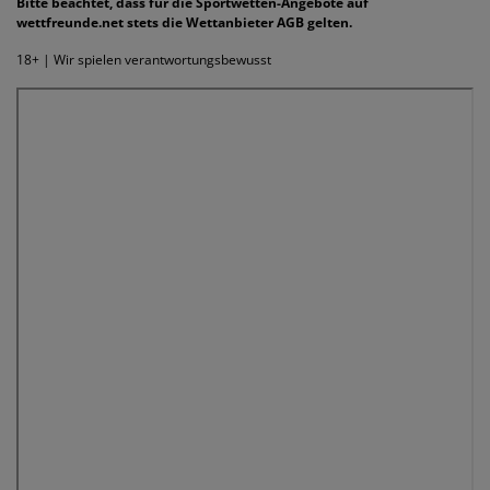
Bitte beachtet, dass für die Sportwetten-Angebote auf
wettfreunde.net stets die Wettanbieter AGB gelten.
18+ | Wir spielen verantwortungsbewusst