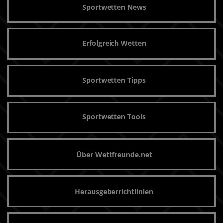
Sportwetten News
Erfolgreich Wetten
Sportwetten Tipps
Sportwetten Tools
Über Wettfreunde.net
Herausgeberrichtlinien