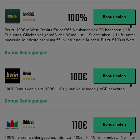
100%
bet365
Bonus holen
Bis zu 100€ in Wett-Credits für bet365 Neukunden *AGB beachten | 18+ |
Erlaubtes Glücksspiel gemäß der White-List | Suchtrisiken | Hilfe unter
buwei.de. Mindesteinzahlung 5€. Nur für neue Kunden. Bis zu €100 in Wett-
Credits. Melden Sie sich an, zahlen Sie €5 oder mehr auf Ihr bet365-Konto
ein und wir geben Ihnen die entsprechende qualifizierende Einzahlung in
Bonus Bedingungen
Wett-Credits, wenn Sie qualifizierende Wetten im gleichen Wert platzieren
und diese abgerechnet werden. Mindestquoten, Wett- und
Zahlungsmethoden-Ausnahmen gelten. Gewinne schließen den Einsatz von
Wett-Credits aus. Es gelten die AGB, Zeitlimits und Ausnahmen. Der Bonus-
100€
Bwin
Code VIPANGEBOT kann während der Anmeldung benutzt werden, jedoch
Bonus holen
ändert dies den Angebotsbetrag in keinster Weise.
100% Bonus von bis zu 100€ | 18+ | nur Neukunden | AGB beachten
Bonus Bedingungen
110€
Oddset
Bonus holen
100% Ersteinzahlungsbonus bis zu 100€ + 10 € Freebet. Nur für