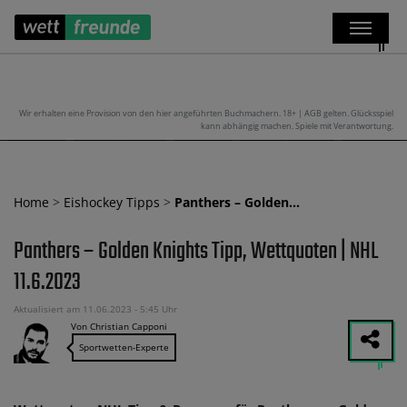
Wir erhalten eine Provision von den hier angeführten Buchmachern. 18+ | AGB gelten. Glücksspiel
kann abhängig machen. Spiele mit Verantwortung.
Home
>
Eishockey Tipps
>
Panthers – Golden…
Panthers – Golden Knights Tipp, Wettquoten | NHL
11.6.2023
Aktualisiert am 11.06.2023 - 5:45 Uhr
Von Christian Capponi
Sportwetten-Experte