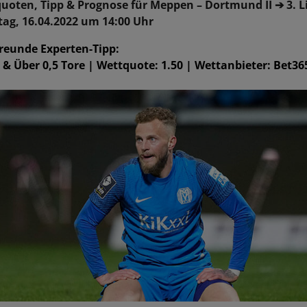
uoten, Tipp & Prognose für Meppen – Dortmund II ➔ 3. L
ag, 16.04.2022 um 14:00 Uhr
reunde Experten-Tipp:
 & Über 0,5 Tore | Wettquote: 1.50 | Wettanbieter: Bet36