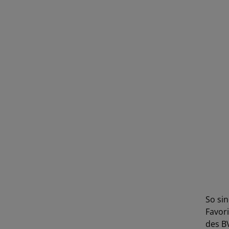
So sin
Favori
des BV