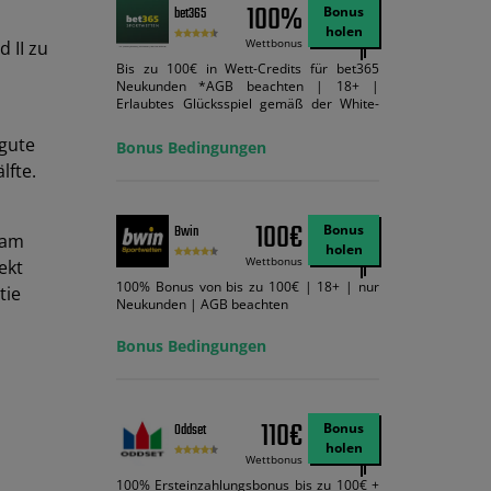
100%
bet365
Bonus
holen
Wettbonus
 II zu
Bis zu 100€ in Wett-Credits für bet365
Neukunden *AGB beachten | 18+ |
Erlaubtes Glücksspiel gemäß der White-
List | Suchtrisiken | Hilfe unter buwei.de.
Mindesteinzahlung 5€. Nur für neue
 gute
Bonus Bedingungen
Kunden. Bis zu €100 in Wett-Credits.
lfte.
Melden Sie sich an, zahlen Sie €5 oder
mehr auf Ihr bet365-Konto ein und wir
geben Ihnen die entsprechende
100€
qualifizierende Einzahlung in Wett-Credits,
Bwin
Bonus
 am
wenn Sie qualifizierende Wetten im
holen
gleichen Wert platzieren und diese
Wettbonus
ekt
abgerechnet werden. Mindestquoten,
100% Bonus von bis zu 100€ | 18+ | nur
tie
Wett- und Zahlungsmethoden-Ausnahmen
Neukunden | AGB beachten
gelten. Gewinne schließen den Einsatz von
Wett-Credits aus. Es gelten die AGB,
Bonus Bedingungen
Zeitlimits und Ausnahmen. Der Bonus-
Code VIPANGEBOT kann während der
Anmeldung benutzt werden, jedoch ändert
dies den Angebotsbetrag in keinster
Weise.
110€
Oddset
Bonus
holen
Wettbonus
100% Ersteinzahlungsbonus bis zu 100€ +