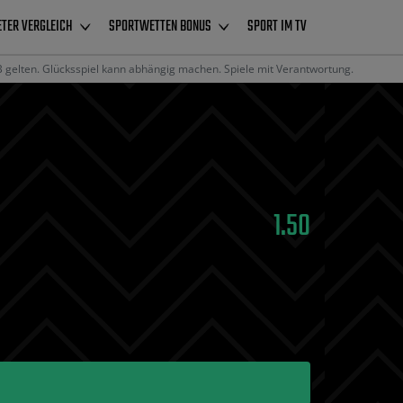
TER VERGLEICH
SPORTWETTEN BONUS
SPORT IM TV
 gelten. Glücksspiel kann abhängig machen. Spiele mit Verantwortung.
ndneue Tipps !
 Sportwetten Events
Tennis Tipps
General
Sportwetten News
Uncategorized
2. Liga Tipps - Experten-Prognosen
General
Tennis Tipps heute 09.08. | Spielplan,
WM Wetten & Weltmeister Quoten –
Aktualisiert Aug. 9
Aktualisiert Juli 19
Sportwetten News
General
Neururer wagt die 2. Liga Prognose:
Super Bowl Wettquoten & NFL Wetten:
Aktualisiert Aug. 9
Aktualisiert Juli 27
Sportwetten News
Champions League Quoten | Wettquoten
Prognosen & Wetten
wer gewinnt die WM 2026?
Aktualisiert Aug. 5
2. Bundesliga Aufsteiger Prognose nach
Bundesliga Meister Quoten & Wetten
zur 2. Bundesliga
„Meine drei Top-Favoriten für den
Wer gewinnt den Super Bowl 2027?
Aktualisiert Aug. 9
Aktualisiert Aug. 7
3. Liga Aufsteiger Prognose & Favoriten:
CL Sieger 2027 & beste Wetten
Aktualisiert Aug. 9
2. Liga Prognosen – Meine Experten-
KI, Wettquoten & Statistiken – wer
2027 – Wer wird deutscher Meister?
Aufstieg“
Aktualisiert Aug. 9
Wer steigt 2027 in die 2. Bundesliga auf?
1.50
Tipps zum 1. Spieltag
steigt 2027 in die Bundesliga auf?