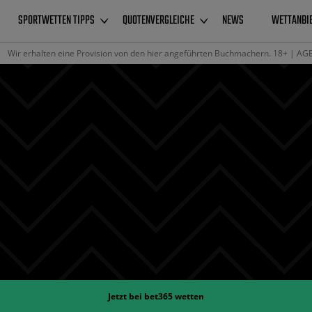
SPORTWETTEN TIPPS
QUOTENVERGLEICHE
NEWS
WETTANBIE
ere Sportwetten Tipps
ere Sportarten
[starrating_addon google=true]
Wir erhalten eine Provision von den hier angeführten Buchmachern. 18+ | AGB
tball NBA Prognosen und
ledon Wettquoten
Bra
Top
de France Wettquoten
s Tipps
l 1 Weltmeister Quoten
 Tipps
 GP Weltmeister Quoten
all Tipps
r Bowl Wettquoten
ckey Tipps
ipps & Prognosen von
Jetzt bei
bet365
wetten
rten