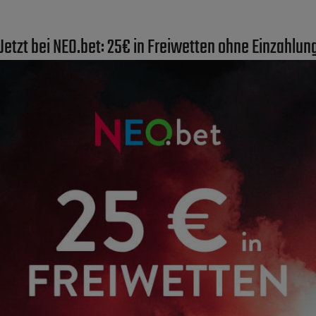
Jetzt bei NEO.bet: 25€ in Freiwetten ohne Einzahlun