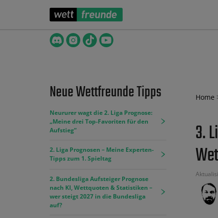
Fussball Tipps
Fussball Quoten
And
And
Bundesliga Tipps & Prognosen
Bundesliga Quoten
Sportwetten Apps im Test
Gratiswetten & Freebets
Baske
Wimb
Tipps
2. Liga Tipps – Experten-
Deutscher Meister
Deutsche Wettanbieter
Quotenboosts heute
Tour 
Prognosen zur 2. Bundesliga
Tenni
Neue Wettfreunde Tipps
Home
Bundesliga Absteiger
Wettanbieter mit PayPal
Bet365 Angebotscode
Forme
Champions League Tipps
Darts
Neururer wagt die 2. Liga Prognose:
„Meine drei Top-Favoriten für den
3. L
Bundesliga Torschützenkönig
Wettanbieter ohne Steuer
Betano Promo Code
Moto
Aufstieg“
Europa League Tipps
Handb
Wet
2. Liga Prognosen – Meine Experten-
2. Bundesliga Quoten
Fußball Wettanbieter
Bet at home Quotenboost
Supe
Tipps zum 1. Spieltag
Conference League Tipps
Eisho
Aktualis
2. Bundesliga Aufsteiger Prognose
2. Bundesliga Meister
Darts Wettanbieter
Bwin Bonus Code
nach KI, Wettquoten & Statistiken –
wer steigt 2027 in die Bundesliga
Fussball International Tipps
NFL T
auf?
Expe
3. Liga Quoten
Neue Wettanbieter 2026
Interwetten Bonus Code