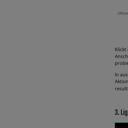
Offizie
Klickt
Ansch
probi
In au
Aktio
result
3. Li