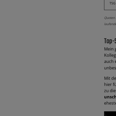
TSG 
Quoten 
laufend
Top-
Mein 
Kolleg
auch 
unbest
Mit de
hier 
zu die
unsch
eheste