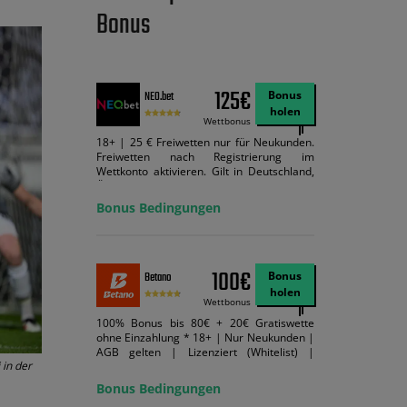
Email
Bonus
125€
NEO.bet
Bonus
holen
Wettbonus
18+ | 25 € Freiwetten nur für Neukunden.
Freiwetten nach Registrierung im
Wettkonto aktivieren. Gilt in Deutschland,
Österreich und Luxemburg.
Mindesteinzahlung: 10€. Einzahlung und
Bonus Bedingungen
Bonus 5x in 100 Tagen mit Mindestquote
1,5 umsetzen. Maximaler Umsatz:
Bonusbetrag pro Wette. Bedingungen
können geändert werden. AGB gelten.
100€
Lizenziert; Hilfe bei Suchtrisiken: buwei.de.
Betano
Bonus
holen
Wettbonus
100% Bonus bis 80€ + 20€ Gratiswette
ohne Einzahlung * 18+ | Nur Neukunden |
AGB gelten | Lizenziert (Whitelist) |
 in der
Suchtrisiko | Hilfe unter
buwei.de
Bonus Bedingungen