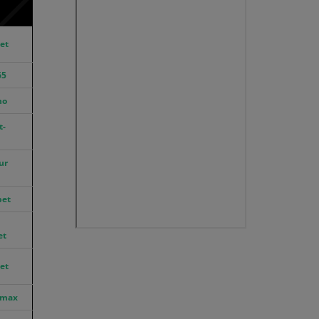
et
65
no
t-
ur
bet
et
et
amax