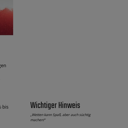
gen
e
Wichtiger Hinweis
 bis
„Wetten kann Spaß, aber auch süchtig
machen!“