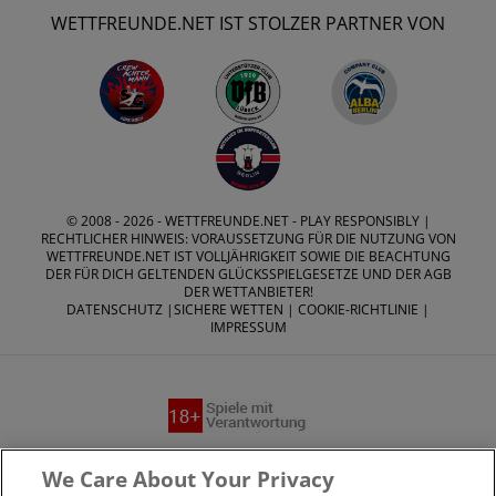
WETTFREUNDE.NET IST STOLZER PARTNER VON
© 2008 - 2026 -
WETTFREUNDE.NET
- PLAY RESPONSIBLY |
RECHTLICHER HINWEIS: VORAUSSETZUNG FÜR DIE NUTZUNG VON
WETTFREUNDE.NET IST VOLLJÄHRIGKEIT SOWIE DIE BEACHTUNG
DER FÜR DICH GELTENDEN GLÜCKSSPIELGESETZE UND DER AGB
DER WETTANBIETER!
DATENSCHUTZ
|
SICHERE WETTEN
|
COOKIE-RICHTLINIE
|
IMPRESSUM
Suchtrisiken, Glücksspiel kann süchtig machen - Hilfe finden
We Care About Your Privacy
Sie auf
buwei.de