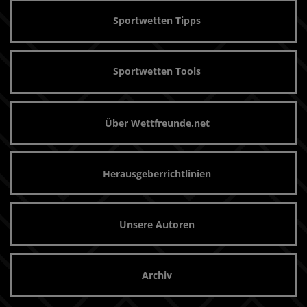
Sportwetten Tipps
Sportwetten Tools
Über Wettfreunde.net
Herausgeberrichtlinien
Unsere Autoren
Archiv