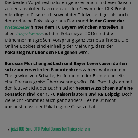
Die beiden Vorjahresfinalisten gehören auch in dieser Saison
zu den absoluten Favoriten auf den Gewinn des DFB-Pokals.
Allerdings müssen sich sowohl der Titelverteidiger als auch
der dreifache Pokalsieger aus Dortmund
in der Gunst der
hinter dem FC Bayern München anstellen.
In
Wettanbieter
allen
auf den Pokalsieger 2016 sind die
Langzeitwetten
Münchner mit großem Vorsprung ganz vorne zu finden. Die
Online-Bookies sind einhellig der Meinung, dass der
Pokalsieg nur über den FCB gehen
wird.
Borussia Mönchengladbach und Bayer Leverkusen dürfen
sich zum erweiterten Favoritenkreis zählen,
während ein
Titelgewinn von Schalke, Hoffenheim oder Bremen bereits
eine überaus große Überraschung wäre. Die Zweitligisten mit
den laut Ansicht der Buchmacher
besten Aussichten auf eine
Sensation sind der 1. FC Kaiserslautern und RB Leipzig
. Doch
vielleicht kommt es auch ganz anders – es heißt nicht
umsonst, dass der Pokal eigene Gesetze hat.
→
jetzt 100 Euro DFB Pokal Bonus bei Tipico sichern