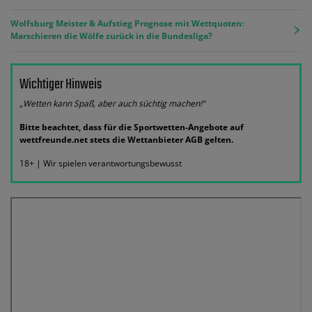
Wolfsburg Meister & Aufstieg Prognose mit Wettquoten:
Marschieren die Wölfe zurück in die Bundesliga?
Wichtiger Hinweis
„Wetten kann Spaß, aber auch süchtig machen!“
Bitte beachtet, dass für die Sportwetten-Angebote auf
wettfreunde.net stets die Wettanbieter AGB gelten.
18+ | Wir spielen verantwortungsbewusst