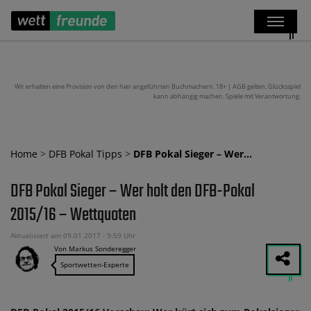
Wir erhalten eine Provision von den hier angeführten Buchmachern. 18+ | AGB gelten. Glücksspiel
kann abhängig machen. Spiele mit Verantwortung.
Home
>
DFB Pokal Tipps
>
DFB Pokal Sieger – Wer…
DFB Pokal Sieger – Wer holt den DFB-Pokal
2015/16 – Wettquoten
Aktualisiert am 09.01.2017 - 9:59 Uhr
Von Markus Sonderegger
Sportwetten-Experte