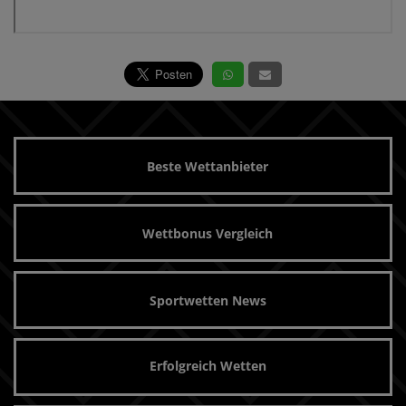
Beste Wettanbieter
Wettbonus Vergleich
Sportwetten News
Erfolgreich Wetten