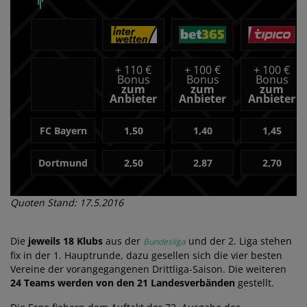
+
110 €
+
100 €
+
100 €
Bonus
Bonus
Bonus
zum
zum
zum
Anbieter
Anbieter
Anbieter
FC Bayern
1,50
1,40
1,45
Dortmund
2,50
2,87
2,70
Quoten Stand: 17.5.2016
Die
jeweils 18 Klubs
aus der
und der 2. Liga stehen
Bundesliga
fix in der 1. Hauptrunde, dazu gesellen sich die vier besten
Vereine der vorangegangenen Drittliga-Saison. Die weiteren
24 Teams werden von den 21 Landesverbänden
gestellt.