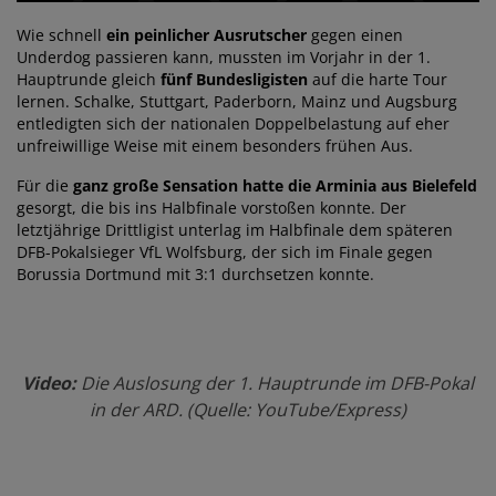
Wie schnell
ein peinlicher Ausrutscher
gegen einen
Underdog passieren kann, mussten im Vorjahr in der 1.
Hauptrunde gleich
fünf Bundesligisten
auf die harte Tour
lernen. Schalke, Stuttgart, Paderborn, Mainz und Augsburg
entledigten sich der nationalen Doppelbelastung auf eher
unfreiwillige Weise mit einem besonders frühen Aus.
Für die
ganz große Sensation hatte die Arminia aus Bielefeld
gesorgt, die bis ins Halbfinale vorstoßen konnte. Der
letztjährige Drittligist unterlag im Halbfinale dem späteren
DFB-Pokalsieger VfL Wolfsburg, der sich im Finale gegen
Borussia Dortmund mit 3:1 durchsetzen konnte.
Video:
Die Auslosung der 1. Hauptrunde im DFB-Pokal
in der ARD. (Quelle: YouTube/Express)