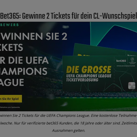
Bet365: Gewinne 2 Tickets für dein CL-Wunschspiel
innen Sie 2 Tickets für die UEFA Champions League. Eine kostenlose Teilnahme
lwoche. Nur für verifizierte bet365 Kunden, die 18 Jahre oder älter sind. Zeitlimit
Ausnahmen gelten.