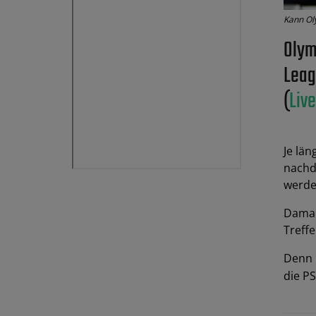
Kann Ol
Olym
Leag
(
Live
Je lä
nachd
werde
Damal
Treffe
Denn 
die PS