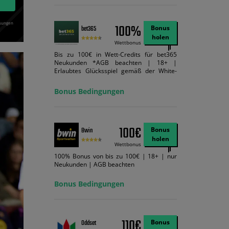
ssungen
100%
bet365
Bonus
holen
Wettbonus
Bis zu 100€ in Wett-Credits für bet365
Neukunden *AGB beachten | 18+ |
Erlaubtes Glücksspiel gemäß der White-
List | Suchtrisiken | Hilfe unter buwei.de.
Mindesteinzahlung 5€. Nur für neue
Bonus Bedingungen
Kunden. Bis zu €100 in Wett-Credits.
Melden Sie sich an, zahlen Sie €5 oder
mehr auf Ihr bet365-Konto ein und wir
geben Ihnen die entsprechende
100€
qualifizierende Einzahlung in Wett-Credits,
Bwin
Bonus
wenn Sie qualifizierende Wetten im
holen
gleichen Wert platzieren und diese
Wettbonus
abgerechnet werden. Mindestquoten,
100% Bonus von bis zu 100€ | 18+ | nur
Wett- und Zahlungsmethoden-Ausnahmen
Neukunden | AGB beachten
gelten. Gewinne schließen den Einsatz von
Wett-Credits aus. Es gelten die AGB,
Bonus Bedingungen
Zeitlimits und Ausnahmen. Der Bonus-
Code VIPANGEBOT kann während der
Anmeldung benutzt werden, jedoch ändert
dies den Angebotsbetrag in keinster
Weise.
110€
Oddset
Bonus