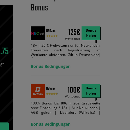
Bonus
125€
NEO.bet
Bonus
holen
Wettbonus
18+ | 25 € Freiwetten nur für Neukunden.
.75
Freiwetten nach Registrierung im
Wettkonto aktivieren. Gilt in Deutschland,
Österreich und Luxemburg.
h!
Mindesteinzahlung: 10€. Einzahlung und
Bonus Bedingungen
Bonus 5x in 100 Tagen mit Mindestquote
1,5 umsetzen. Maximaler Umsatz:
Bonusbetrag pro Wette. Bedingungen
können geändert werden. AGB gelten.
100€
Lizenziert; Hilfe bei Suchtrisiken: buwei.de.
Betano
Bonus
holen
Wettbonus
100% Bonus bis 80€ + 20€ Gratiswette
ohne Einzahlung * 18+ | Nur Neukunden |
AGB gelten | Lizenziert (Whitelist) |
Suchtrisiko | Hilfe unter
buwei.de
Bonus Bedingungen