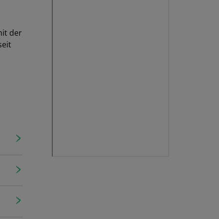
it der
eit