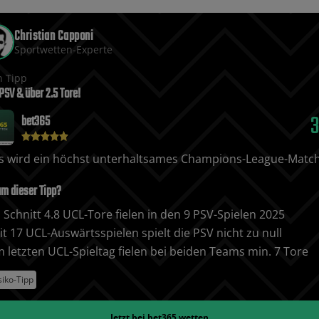
Sportwetten Tipps
Christian Capponi
Sportwetten-Experte
n Tipp
PSV & über 2.5 Tore!
3
bet365
 wird ein höchst unterhaltsames Champions-League-Matc
m dieser Tipp?
 Schnitt 4.8 UCL-Tore fielen in den 9 PSV-Spielen 2025
it 17 UCL-Auswärtsspielen spielt die PSV nicht zu null
 letzten UCL-Spieltag fielen bei beiden Teams min. 7 Tore
siko-Tipp
Jetzt bei
bet365
wetten