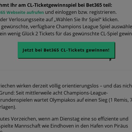
hmt Ihr am CL-Ticketgewinnspiel bei Bet365 teil:
und einloggen bzw. registrieren.
365 Webseite aufrufen
 der Verlosungsseite auf „Wählen Sie Ihr Spiel“ klicken.
s gewünschte, verfügbare Champions League Spiel auswähle
 ein wenig Glück 2 Tickets für das gewünschte CL-Spiel gewi
Jetzt bei Bet365 CL-Tickets gewinnen!
iechen wirken derzeit völlig orientierungslos – und das nich
Grund: Seit mittlerweile acht Champions-League-
rundenspielen wartet Olympiakos auf einen Sieg (1 Remis, 
rlagen).
gutes Vorzeichen, wenn am Dienstag eine so effiziente und
spielte Mannschaft wie Eindhoven in den Hafen von Piräus