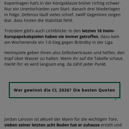
Kopenhagen hat’s in der Königsklasse bisher richtig schwer.
Nur ein Unentschieden zum Start, danach drei Niederlagen
in Folge. Defensiv läuft vieles schief, zwölf Gegentore zeigen
klar, dass hinten die Stabilität fehlt.
Trotzdem gibt’s auch Lichtblicke: In den
letzten 18 Heim-
Europapokalspielen haben sie immer getroffen
, dazu kam
am Wochenende ein 1:0-Sieg gegen Bröndby in der Liga.
Heimspiele geben ihnen also Selbstvertrauen und helfen, den
Kopf über Wasser zu halten. Wenn ihr auf die Tabelle schaut,
merkt ihr: es wird langsam eng, da zählt jeder Punkt.
Wer gewinnt die CL 2026? Die besten Quoten
Jordan Larsson ist aktuell der Mann für die wichtigen Tore,
sieben seiner letzten acht Buden hat er zuhause
erzielt und