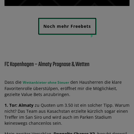
Noch mehr Freebets
FC Kopenhagen – Almaty Prognose & Wetten
Dass die
den Hausherren die klare
Wettanbieter ohne Steuer
Favoritenrolle überstülpen, eröffnet mir die Möglichkeit,
gezielte Value Bets anzubringen.
1. Tor: Almaty
zu Quoten um 3.50 ist ein solcher Tipp. Warum
nicht? Das Team aus Kasachstan erzielte kürzlich sogar einen
Treffer im San Siro und wird auch im Parken Stadium
keineswegs chancenlos sein.
Mein zweiter Vorschlag,
Doppelte Chance X2
, beruht derweil