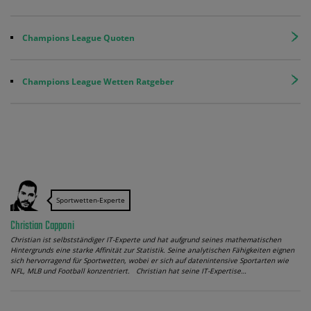
Champions League Quoten
Champions League Wetten Ratgeber
Sportwetten-Experte
Christian Capponi
Christian ist selbstständiger IT-Experte und hat aufgrund seines mathematischen
Hintergrunds eine starke Affinität zur Statistik. Seine analytischen Fähigkeiten eignen
sich hervorragend für Sportwetten, wobei er sich auf datenintensive Sportarten wie
NFL, MLB und Football konzentriert. Christian hat seine IT-Expertise…