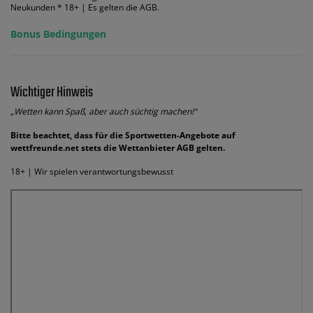
Neukunden * 18+ | Es gelten die AGB.
Bonus Bedingungen
Wichtiger Hinweis
„Wetten kann Spaß, aber auch süchtig machen!“
Bitte beachtet, dass für die Sportwetten-Angebote auf
wettfreunde.net stets die Wettanbieter AGB gelten.
18+ | Wir spielen verantwortungsbewusst