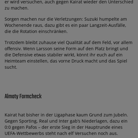
er wird versuchen, auch gegen Kairat wieder den Unterschied
zu machen.
Sorgen machen nur die Verletzungen: Suzuki humpelte am
Wochenende raus, dazu gibt es ein paar Langzeit-Ausfälle,
die die Rotation einschränken.
Trotzdem bleibt zuhause viel Qualität auf dem Feld, vor allem
offensiv. Wenn Larsson seine Form auf den Platz bringt und
die Defensive etwas stabiler wirkt, könnt ihr euch auf ein
Heimteam einstellen, das vorne Druck macht und das Spiel
sucht.
Almaty Formcheck
Kairat hat bisher in der Ligaphase kaum Grund zum Jubeln.
Gegen Sporting, Real und Inter gab’s Niederlagen, dazu ein
0:0 gegen Pafos – der erste Sieg in der Hauptrunde eines
UEFA-Wettbewerbs steht nach elf Versuchen noch aus.