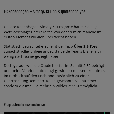
FC Kopenhagen – Almaty: KI Tipp & Quotenanalyse
Unsere Kopenhagen Almaty KI-Prognose hat mir einige
Wettvorschläge unterbreitet, von denen mich manche im
ersten Moment wirklich überrascht haben.
Statistisch betrachtet erscheint der Tipp
Über 3.5 Tore
zunächst völlig unbegründet, da beide Teams bisher nur
wenig nach vorne gezeigt haben.
Doch gerade weil die Quote hierfür im Schnitt 2.32 beträgt
und beide Vereine unbedingt gewinnen müssen, könnte es
im Hinblick auf den Endstand tatsächlich zu einer
Überraschung kommen. Keine gewohnte Nullnummer,
sondern diesmal vielmehr ein wildes 2:2? Gut möglich!
Prognostizierte Gewinnchance: