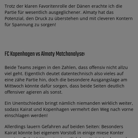
Trotz der klaren Favoritenrolle der Dänen erachte ich die
Partie für wesentlich ausgeglichener. Almaty hat das
Potenzial, den Druck zu überstehen und mit cleveren Kontern
für Spannung zu sorgen!
FC Kopenhagen vs Almaty Matchanalyse:
Beide Teams zeigen in den Zahlen, dass offensiv nicht allzu
viel geht. Eigentlich deutet datentechnisch also vieles auf
eine zähe Partie hin, doch die besondere Ausgangslage am
Mittwoch könnte dafür sorgen, dass beide Seiten deutlich
offensiver agieren als sonst.
Ein Unentschieden bringt nämlich niemanden wirklich weiter,
sodass Kairat und Kopenhagen vermehrt den Weg nach vorne
einschlagen werden!
Allerdings lauern Gefahren auf beiden Seiten: Besonders
Kairat könnte bei eigenem Vorstoß in einige miese Konter