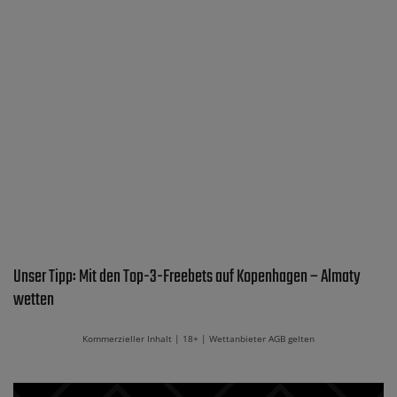
Unser Tipp: Mit den Top-3-Freebets auf Kopenhagen – Almaty
wetten
Kommerzieller Inhalt | 18+ | Wettanbieter AGB gelten