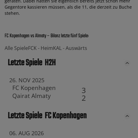
geraten. Dabei hätten sie eigentlich bereits jetzt schon mehr
Gegentore kassieren müssen, als die 11, die derzeit zu Buche
stehen.
FC Kopenhagen vs Almaty – Bilanz letzte fünf Spiele:
Alle Spiele
FCK -
Heim
KAL -
Auswärts
Letzte Spiele
H2H
26. NOV 2025
FC Kopenhagen
3
Qairat Almaty
2
Letzte Spiele
FC Kopenhagen
06. AUG 2026