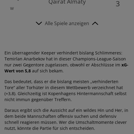
Qairat Almaty
3
W
Alle Spiele anzeigen
Ein überragender Keeper verhindert bislang Schlimmeres:
Temirlan Anarbekov hat in dieser Champions-League-Saison
nur zwei Gegentore zugelassen, obwohl er Abschlüsse im
xG-
Wert von 5,8
auf sich bekam.
Das bedeutet, dass er die bislang meisten „verhinderten
Tore“ aller Torhüter in diesem Wettbewerb verzeichnet hat
(+3,8). Gleichzeitig ist Kopenhagens Hintermannschaft selbst
nicht immun gegenüber Treffern.
Daraus ergibt sich die Aussicht auf ein wildes Hin und Her, in
dem beide Mannschaften offensiv suchen und defensiv
schnell reagieren müssen. Wer die Umschaltmomente clever
nutzt, könnte die Partie für sich entscheiden.