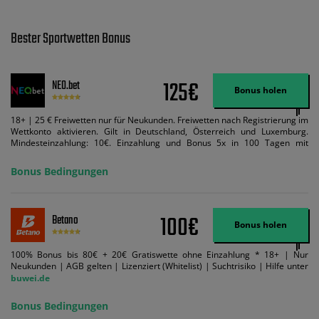
Bester Sportwetten Bonus
125€
NEO.bet
Bonus holen
18+ | 25 € Freiwetten nur für Neukunden. Freiwetten nach Registrierung im
Wettkonto aktivieren. Gilt in Deutschland, Österreich und Luxemburg.
Mindesteinzahlung: 10€. Einzahlung und Bonus 5x in 100 Tagen mit
Mindestquote 1,5 umsetzen. Maximaler Umsatz: Bonusbetrag pro Wette.
Bedingungen können geändert werden. AGB gelten. Lizenziert; Hilfe bei
Bonus Bedingungen
Suchtrisiken: buwei.de.
100€
Betano
Bonus holen
100% Bonus bis 80€ + 20€ Gratiswette ohne Einzahlung * 18+ | Nur
Neukunden | AGB gelten | Lizenziert (Whitelist) | Suchtrisiko | Hilfe unter
buwei.de
Bonus Bedingungen