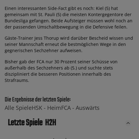
Einen interessanten Side-Fact gibt es noch: Kiel (5) hat
gemeinsam mit St. Pauli (5) die meisten Kontergegentore der
Bundesliga gefangen. Beide Aufsteiger müssen wohl noch an
der passenden Umschaltbewegung in die Defensive feilen.
Gäste-Trainer Jess Thorup wird darüber Bescheid wissen und
seiner Mannschaft erneut die bestmöglichen Wege in den
gegnerischen Sechzehner aufweisen.
Bisher gab der FCA nur 30 Prozent seiner Schüsse von
außerhalb des Sechzehners ab (5.) und suchte stets
diszipliniert die besseren Positionen innerhalb des
Strafraums.
Die Ergebnisse der letzten Spiele:
Alle Spiele
HSK -
Heim
FCA -
Auswärts
Letzte Spiele
H2H