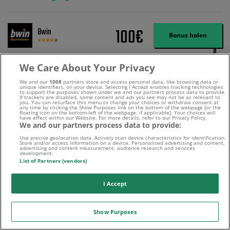
Wett-Credits, wenn Sie qualifizierende Wetten im gleichen Wert platzieren
und diese abgerechnet werden. Mindestquoten, Wett- und
Zahlungsmethoden-Ausnahmen gelten. Gewinne schließen den Einsatz von
Wett-Credits aus. Es gelten die AGB, Zeitlimits und Ausnahmen. Der Bonus-
100€
Bwin
Code VIPANGEBOT kann während der Anmeldung benutzt werden, jedoch
Bonus holen
ändert dies den Angebotsbetrag in keinster Weise.
100% Bonus von bis zu 100€ | 18+ | nur Neukunden | AGB beachten
We Care About Your Privacy
Bonus Bedingungen
We and our
1008
partners store and access personal data, like browsing data or
unique identifiers, on your device. Selecting I Accept enables tracking technologies
to support the purposes shown under we and our partners process data to provide.
If trackers are disabled, some content and ads you see may not be as relevant to
you. You can resurface this menu to change your choices or withdraw consent at
110€
any time by clicking the Show Purposes link on the bottom of the webpage [or the
Oddset
floating icon on the bottom-left of the webpage, if applicable]. Your choices will
Bonus holen
have effect within our Website. For more details, refer to our Privacy Policy.
We and our partners process data to provide:
100% Ersteinzahlungsbonus bis zu 100€ + 10 € Freebet. Nur für
Use precise geolocation data. Actively scan device characteristics for identification.
Store and/or access information on a device. Personalised advertising and content,
Neukunden * 18+ | Es gelten die AGB.
advertising and content measurement, audience research and services
development.
List of Partners (vendors)
Bonus Bedingungen
I Accept
Wichtiger Hinweis
Show Purposes
„Wetten kann Spaß, aber auch süchtig machen!“