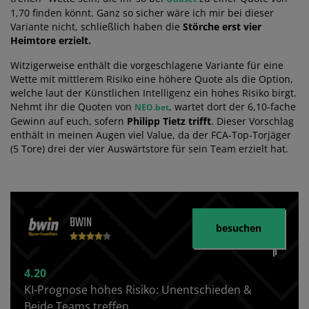
1,70 finden könnt. Ganz so sicher wäre ich mir bei dieser
Variante nicht, schließlich haben die
Störche erst vier
Heimtore erzielt.
Witzigerweise enthält die vorgeschlagene Variante für eine
Wette mit mittlerem Risiko eine höhere Quote als die Option,
welche laut der Künstlichen Intelligenz ein hohes Risiko birgt.
Nehmt ihr die Quoten von
, wartet dort der 6,10-fache
NEO.bet
Gewinn auf euch, sofern
Philipp Tietz trifft
. Dieser Vorschlag
enthält in meinen Augen viel Value, da der FCA-Top-Torjäger
(5 Tore) drei der vier Auswärtstore für sein Team erzielt hat.
BWIN
besuchen
4.20
KI-Prognose hohes Risiko: Unentschieden &
Beide Teams treffen