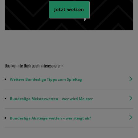
Jetzt wetten
Das könnte Dich auch interessieren:
Weitere Bundesliga Tipps zum Spieltag
Bundesliga Meisterwetten – wer wird Meister
Bundesliga Absteigerwetten – wer steigt ab?