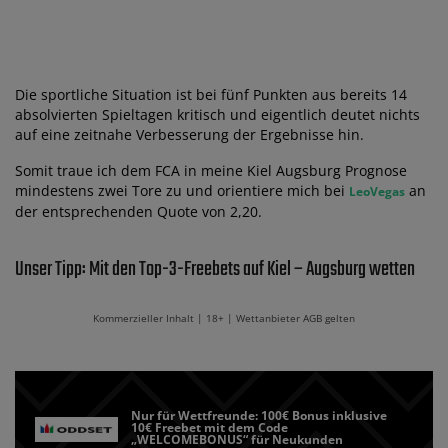
Die sportliche Situation ist bei fünf Punkten aus bereits 14
absolvierten Spieltagen kritisch und eigentlich deutet nichts
auf eine zeitnahe Verbesserung der Ergebnisse hin.
Somit traue ich dem FCA in meine Kiel Augsburg Prognose
mindestens zwei Tore zu und orientiere mich bei
an
LeoVegas
der entsprechenden Quote von 2,20.
Unser Tipp: Mit den Top-3-Freebets auf Kiel – Augsburg wetten
Kommerzieller Inhalt | 18+ | Wettanbieter AGB gelten
Nur für Wettfreunde: 100€ Bonus inklusive
10€ Freebet mit dem Code
„WELCOMEBONUS“ für Neukunden