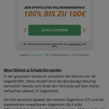
Anbieter:
LeoVegas
| 18+ | AGB beachten | Für Neukunden
Wenn Stärken zu Schwächen werden
In der gesamten Vorsaison erlaubten die Störche nur 39
Gegentreffer. Diese Anzahl wird der Bundesliga-Neuling
vermutlich bereits zum Ende der Hinrunde auf dem Konto
verbuchen (aktuell 37 Gegentore).
Die KSV kassierte ligaweit die meisten Gegentore (37) und die
zweitmeisten erwartbaren Gegentore (26,4 xGA).