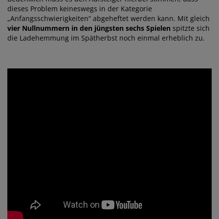
dieses Problem keineswegs in der Kategorie
„Anfangsschwierigkeiten“ abgeheftet werden kann. Mit gleich
vier Nullnummern in den jüngsten sechs Spielen
spitzte sich
die Ladehemmung im Spätherbst noch einmal erheblich zu.