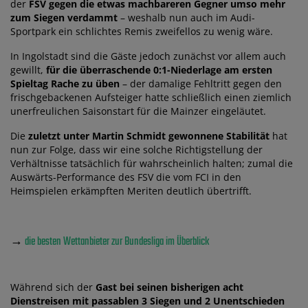
der
FSV gegen die etwas machbareren Gegner umso mehr
zum Siegen verdammt
– weshalb nun auch im Audi-
Sportpark ein schlichtes Remis zweifellos zu wenig wäre.
In Ingolstadt sind die Gäste jedoch zunächst vor allem auch
gewillt,
für die überraschende 0:1-Niederlage am ersten
Spieltag Rache zu üben
– der damalige Fehltritt gegen den
frischgebackenen Aufsteiger hatte schließlich einen ziemlich
unerfreulichen Saisonstart für die Mainzer eingeläutet.
Die
zuletzt unter Martin Schmidt gewonnene Stabilität
hat
nun zur Folge, dass wir eine solche Richtigstellung der
Verhältnisse tatsächlich für wahrscheinlich halten; zumal die
Auswärts-Performance des FSV die vom FCI in den
Heimspielen erkämpften Meriten deutlich übertrifft.
→
die besten Wettanbieter zur Bundesliga im Überblick
Während sich der
Gast bei seinen bisherigen acht
Dienstreisen mit passablen 3 Siegen und 2 Unentschieden