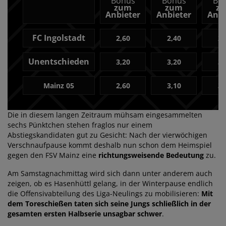
Bonus
Bonus
Bo
zum
zum
z
Anbieter
Anbieter
Anbi
FC Ingolstadt
2,60
2,40
2,
Unentschieden
3,20
3,20
3,
Mainz 05
2,60
3,10
3,
Die in diesem langen Zeitraum mühsam eingesammelten
sechs Pünktchen stehen fraglos nur einem
Abstiegskandidaten gut zu Gesicht: Nach der vierwöchigen
Verschnaufpause kommt deshalb nun schon dem Heimspiel
gegen den FSV Mainz eine
richtungsweisende Bedeutung
zu.
Am Samstagnachmittag wird sich dann unter anderem auch
zeigen, ob es Hasenhüttl gelang, in der Winterpause endlich
die Offensivabteilung des Liga-Neulings zu mobilisieren:
Mit
dem Toreschießen taten sich seine Jungs schließlich in der
gesamten ersten Halbserie unsagbar schwer
.