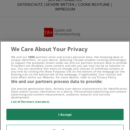
DATENSCHUTZ
|
SICHERE WETTEN
|
COOKIE-RICHTLINIE
|
IMPRESSUM
Suchtrisiken, Glücksspiel kann süchtig machen - Hilfe finden
We Care About Your Privacy
Sie auf
buwei.de
We and our
1006
partners store and access personal data, like browsing data or
unique identifiers, on your device. Selecting I Accept enables tracking technologies
to support the purposes shown under we and our partners process data to provide.
Alle Anbieter auf dieser Webseite sind offiziell in
If trackers are disabled, some content and ads you see may not be as relevant to
you. You can resurface this menu to change your choices or withdraw consent at
any time by clicking the Show Purposes link on the bottom of the webpage [or the
Deutschland
lizenziert
und werden von der
Gemeinsamen
floating icon on the bottom-left of the webpage, if applicable]. Your choices will
have effect within our Website. For more details, refer to our Privacy Policy.
We and our partners process data to provide:
Glücksspielbehörde der Länder
reguliert
Use precise geolocation data. Actively scan device characteristics for identification.
Store and/or access information on a device. Personalised advertising and content,
advertising and content measurement, audience research and services
development.
List of Partners (vendors)
I Accept