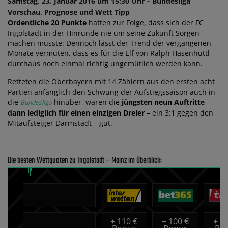
Samstag, 23. Januar 2016 um 15:30 Uhr – Bundesliga
Vorschau, Prognose und Wett Tipp
Ordentliche 20 Punkte
hatten zur Folge, dass sich der FC
Ingolstadt in der Hinrunde nie um seine Zukunft Sorgen
machen musste: Dennoch lässt der Trend der vergangenen
Monate vermuten, dass es für die Elf von Ralph Hasenhüttl
durchaus noch einmal richtig ungemütlich werden kann.
Retteten die Oberbayern mit 14 Zählern aus den ersten acht
Partien anfänglich den Schwung der Aufstiegssaison auch in
die
hinüber, waren die
jüngsten neun Auftritte
Bundesliga
dann lediglich für einen einzigen Dreier
– ein 3:1 gegen den
Mitaufsteiger Darmstadt – gut.
Die besten Wettquoten zu Ingolstadt – Mainz im Überblick:
+
110 €
+
100 €
+
10