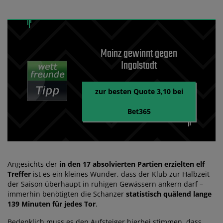
Mainz gewinnt gegen
Ingolstadt
zur besten Quote 3,10 bei
Bet365
Angesichts der
in den 17 absolvierten Partien erzielten elf
Treffer
ist es ein kleines Wunder, dass der Klub zur Halbzeit
der Saison überhaupt in ruhigen Gewässern ankern darf –
immerhin benötigten die Schanzer
statistisch quälend lange
139 Minuten für jedes Tor
.
Bedenklich muss es den Aufsteiger hierbei stimmen, dass