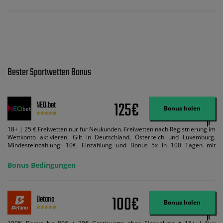
Bester Sportwetten Bonus
125€
NEO.bet
Bonus holen
18+ | 25 € Freiwetten nur für Neukunden. Freiwetten nach Registrierung im
Wettkonto aktivieren. Gilt in Deutschland, Österreich und Luxemburg.
Mindesteinzahlung: 10€. Einzahlung und Bonus 5x in 100 Tagen mit
Mindestquote 1,5 umsetzen. Maximaler Umsatz: Bonusbetrag pro Wette.
Bedingungen können geändert werden. AGB gelten. Lizenziert; Hilfe bei
Bonus Bedingungen
Suchtrisiken: buwei.de.
100€
Betano
Bonus holen