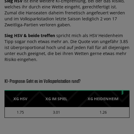
Sieg HSV
ist eine weitere KI-Empfehlung, bei der das Risiko,
welches ihr durch eine Wette eingeht, gerechtfertigt ist.
Zumal die Hanseaten daheim frenetisch angefeuert werden
und im Volksparkstadion letzte Saison lediglich 2 von 17
Zweitliga-Partien verloren gaben.
Sieg HSV & beide treffen
spricht mich als HSV Heidenheim
Tipp sogar noch etwas mehr an. Die Quote von ungefähr 3.85
ist überproportional hoch und auf jeden Fall für all diejenigen
unter euch geeignet, die bei ihren Wetten gerne etwas mehr
Risiko eingehen.
KI-Prognose: Geht es im Volksparkstadion rund?
XG HSV
XG IM SPIEL
XG HEIDENHEIM
1.75
3.01
1.26