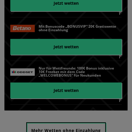
Jetzt wetten
Mit Bonuscode „BONUSVIP“ 20€ Gratiswette
ohne Einzahlung
Jetzt wetten
Nur für Wettfreunde: 100€ Bonus inklusive
10€ Freebet mit dem Code
„WELCOMEBONUS“ für Neukunden
Jetzt wetten
Mehr Wetten ohne Einzahlung