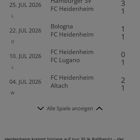
Hamburger SV
3
25. JUL 2026
FC Heidenheim
1
L
Bologna
1
22. JUL 2026
FC Heidenheim
1
D
FC Heidenheim
0
10. JUL 2026
FC Lugano
1
L
FC Heidenheim
2
04. JUL 2026
Altach
1
W
Alle Spiele anzeigen
Heidenheim kommt bislang auf nur 35 % Ballbesitz – der