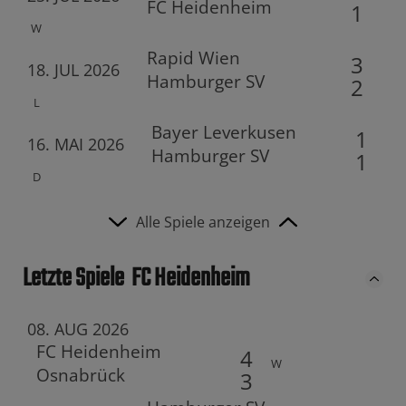
FC Heidenheim
1
W
Rapid Wien
3
18. JUL 2026
Hamburger SV
2
L
Bayer Leverkusen
1
16. MAI 2026
Hamburger SV
1
D
Alle Spiele anzeigen
Letzte Spiele
FC Heidenheim
08. AUG 2026
FC Heidenheim
4
W
Osnabrück
3