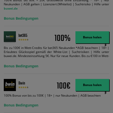
100% Bonus bis 80€ + 20€ Gratiswette ohne Einzahlung * 18+ | Nur
Neukunden | AGB gelten | Lizenziert (Whitelist) | Suchtrisiko | Hilfe unter
buwei.de
Bonus Bedingungen
100%
bet365
Bonus holen
Bis zu 100€ in Wett-Credits für bet365 Neukunden *AGB beachten | 18+ |
Erlaubtes Glücksspiel gemäß der White-List | Suchtrisiken | Hilfe unter
buwei.de. Mindesteinzahlung 5€. Nur für neue Kunden. Bis zu €100 in Wett-
Credits. Melden Sie sich an, zahlen Sie €5 oder mehr auf Ihr bet365-Konto
ein und wir geben Ihnen die entsprechende qualifizierende Einzahlung in
Bonus Bedingungen
Wett-Credits, wenn Sie qualifizierende Wetten im gleichen Wert platzieren
und diese abgerechnet werden. Mindestquoten, Wett- und
Zahlungsmethoden-Ausnahmen gelten. Gewinne schließen den Einsatz von
Wett-Credits aus. Es gelten die AGB, Zeitlimits und Ausnahmen. Der Bonus-
100€
Bwin
Code VIPANGEBOT kann während der Anmeldung benutzt werden, jedoch
Bonus holen
ändert dies den Angebotsbetrag in keinster Weise.
100% Bonus von bis zu 100€ | 18+ | nur Neukunden | AGB beachten
Bonus Bedingungen