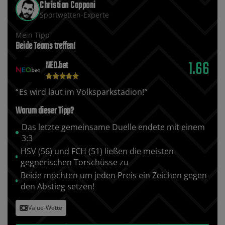
Christian Capponi
Sportwetten-Experte
Mein Tipp
Beide Teams treffen!
1.66
NEO.bet
Es wird laut im Volksparkstadion!
Warum dieser Tipp?
Das letzte gemeinsame Duelle endete mit einem
3:3
HSV (56) und FCH (51) ließen die meisten
gegnerischen Torschüsse zu
Beide möchten um jeden Preis ein Zeichen gegen
den Abstieg setzen!
Value-Wette