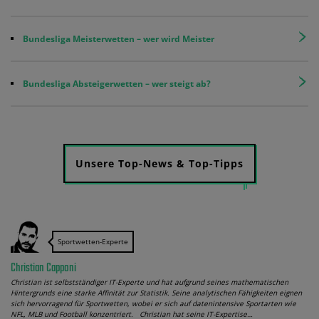
Bundesliga Meisterwetten – wer wird Meister
Bundesliga Absteigerwetten – wer steigt ab?
Unsere Top-News & Top-Tipps
Sportwetten-Experte
Christian Capponi
Christian ist selbstständiger IT-Experte und hat aufgrund seines mathematischen
Hintergrunds eine starke Affinität zur Statistik. Seine analytischen Fähigkeiten eignen
sich hervorragend für Sportwetten, wobei er sich auf datenintensive Sportarten wie
NFL, MLB und Football konzentriert. Christian hat seine IT-Expertise…