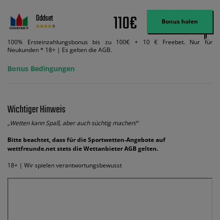
110€
Oddset
Bonus holen
100% Ersteinzahlungsbonus bis zu 100€ + 10 € Freebet. Nur für
Neukunden * 18+ | Es gelten die AGB.
Bonus Bedingungen
Wichtiger Hinweis
„Wetten kann Spaß, aber auch süchtig machen!“
Bitte beachtet, dass für die Sportwetten-Angebote auf
wettfreunde.net stets die Wettanbieter AGB gelten.
18+ | Wir spielen verantwortungsbewusst