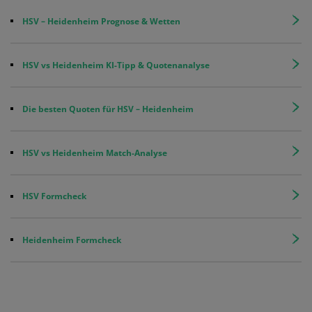
HSV – Heidenheim Prognose & Wetten
HSV vs Heidenheim KI-Tipp & Quotenanalyse
Die besten Quoten für HSV – Heidenheim
HSV vs Heidenheim Match-Analyse
HSV Formcheck
Heidenheim Formcheck