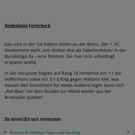
Heidenheim Formcheck
Das sind in der Tat bittere Zeiten an der Brenz. Der 1. FC
Heidenheim steht zum dritten Mal als Tabellenletzter in der
Bundesliga da – eine Position, die man sich unbedingt
ersparen wollte.
In der Vorsaison folgten auf Rang 18 immerhin ein 1:1 bei
Hoffenheim sowie ein 3:1-Erfolg gegen Holstein Kiel, was
damals den Grundstein für etwas Aufwind legte. Kann sich
„Rot-Blau“ mit dem Rücken zur Wand wieder aus der
Bredouille spielen?
Das könnte Dich auch interessieren:
Weitere Bundesliga Tipps zum Spieltag