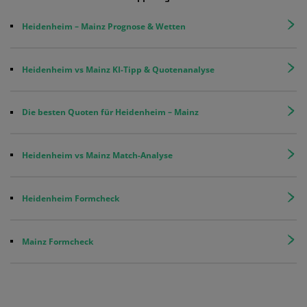
Heidenheim – Mainz Prognose & Wetten
Heidenheim vs Mainz KI-Tipp & Quotenanalyse
Die besten Quoten für Heidenheim – Mainz
Heidenheim vs Mainz Match-Analyse
Heidenheim Formcheck
Mainz Formcheck