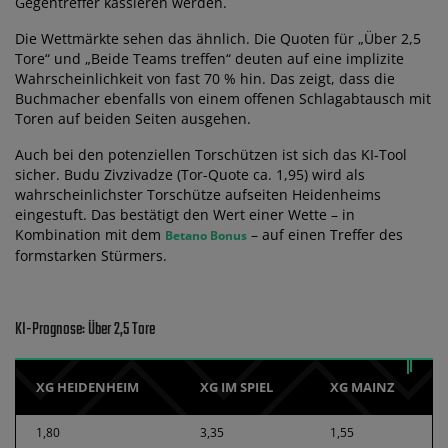
Gegentreffer kassieren werden.
Die Wettmärkte sehen das ähnlich. Die Quoten für „Über 2,5
Tore“ und „Beide Teams treffen“ deuten auf eine implizite
Wahrscheinlichkeit von fast 70 % hin. Das zeigt, dass die
Buchmacher ebenfalls von einem offenen Schlagabtausch mit
Toren auf beiden Seiten ausgehen.
Auch bei den potenziellen Torschützen ist sich das KI-Tool
sicher. Budu Zivzivadze (Tor-Quote ca. 1,95) wird als
wahrscheinlichster Torschütze aufseiten Heidenheims
eingestuft. Das bestätigt den Wert einer Wette – in
Kombination mit dem
– auf einen Treffer des
Betano Bonus
formstarken Stürmers.
KI-Prognose: Über 2,5 Tore
XG HEIDENHEIM
XG IM SPIEL
XG MAINZ
1,80
3,35
1,55