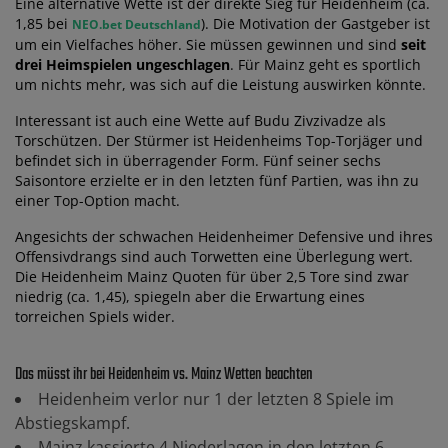
Eine alternative Wette ist der direkte Sieg für Heidenheim (ca.
1,85 bei
). Die Motivation der Gastgeber ist
NEO.bet Deutschland
um ein Vielfaches höher. Sie müssen gewinnen und sind
seit
drei Heimspielen ungeschlagen
. Für Mainz geht es sportlich
um nichts mehr, was sich auf die Leistung auswirken könnte.
Interessant ist auch eine Wette auf Budu Zivzivadze als
Torschützen. Der Stürmer ist Heidenheims Top-Torjäger und
befindet sich in überragender Form. Fünf seiner sechs
Saisontore erzielte er in den letzten fünf Partien, was ihn zu
einer Top-Option macht.
Angesichts der schwachen Heidenheimer Defensive und ihres
Offensivdrangs sind auch Torwetten eine Überlegung wert.
Die Heidenheim Mainz Quoten für über 2,5 Tore sind zwar
niedrig (ca. 1,45), spiegeln aber die Erwartung eines
torreichen Spiels wider.
Das müsst ihr bei Heidenheim vs. Mainz Wetten beachten
Heidenheim verlor nur 1 der letzten 8 Spiele im
Abstiegskampf.
Mainz kassierte 4 Niederlagen in den letzten 6