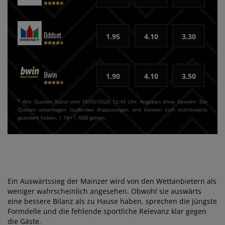
Oddset
1.95
4.10
3.30
Bwin
1.90
4.10
3.50
* Alle Quoten Stand vom
18/05/2026 12:49
Uhr. Angaben ohne Gewähr. Die
Quoten unterliegen laufenden Anpassungen und können sich mittlerweile
geändert haben. | 18+ | AGB gelten.
Ein Auswärtssieg der Mainzer wird von den Wettanbietern als
weniger wahrscheinlich angesehen. Obwohl sie auswärts
eine bessere Bilanz als zu Hause haben, sprechen die jüngste
Formdelle und die fehlende sportliche Relevanz klar gegen
die Gäste.