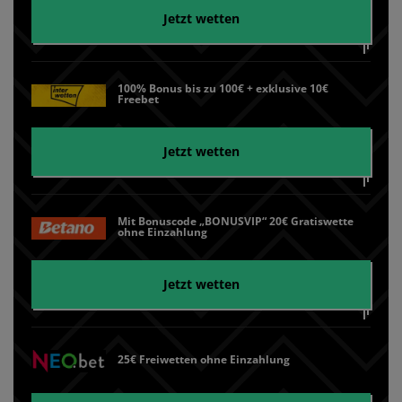
Jetzt wetten
100% Bonus bis zu 100€ + exklusive 10€
Freebet
Jetzt wetten
Mit Bonuscode „BONUSVIP“ 20€ Gratiswette
ohne Einzahlung
Jetzt wetten
25€ Freiwetten ohne Einzahlung