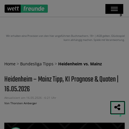
Wir erhalten eine Provision von den hier angeführten Buchmachern. 18+ | AGB gelten. Glücksspiel
kann abhängig machen. Spiele mit Verantwortung.
Home
>
Bundesliga Tipps
>
Heidenheim vs. Mainz
Heidenheim – Mainz Tipp, KI Prognose & Quoten |
16.05.2026
Aktualisiert am 16.05.2026 - 6:21 Uhr
Von Thorsten Amberger