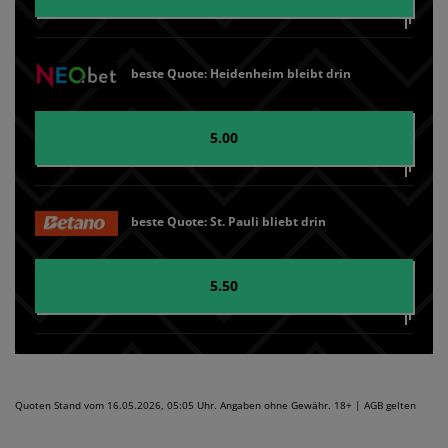
beste Quote: Heidenheim bleibt drin
5.00
beste Quote: St. Pauli bliebt drin
5.50
Quoten Stand vom 16.05.2026, 05:05 Uhr. Angaben ohne Gewähr. 18+ | AGB gelten