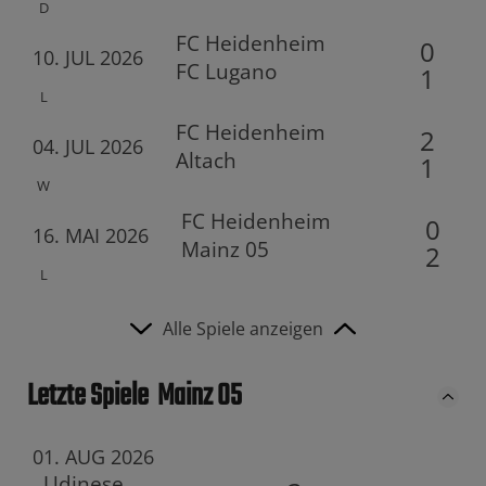
D
FC Heidenheim
0
10. JUL 2026
FC Lugano
1
L
FC Heidenheim
2
04. JUL 2026
Altach
1
W
FC Heidenheim
0
16. MAI 2026
Mainz 05
2
L
Alle Spiele anzeigen
Letzte Spiele
Mainz 05
01. AUG 2026
Udinese