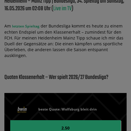
Heidenheim – Mainz Tipp | Bundesliga, 34. Spieltag am Samstag,
16.05.2026 um 02:08 Uhr (
Live im TV
)
Am
der Bundesliga kommt es heute zu einem
letzten Spieltag
echten Endspiel um den Klassenerhalt – zumindest für den
FCH. Für meinen Heidenheim Mainz Tipp schaue ich mir das
Duell der Gegensätze an: Die einen kämpfen ums sportliche
Überleben, die anderen lassen die Saison entspannt
ausklingen.
Quoten Klassenerhalt – Wer spielt 2026/27 Bundesliga?
beste Quote: Wolfsburg bleit drin
2.50