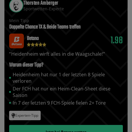
Thorsten Amberger
Sportwetten-Experte
Mein Tipp
Doppelte Chance 1X & Beide Teams treffen
1.98
Betano
Heidenheim wirft alles in die Waagschale!
Warum dieser Tipp?
Heidenheim hat nur 1 der letzten 8 Spiele
verloren
Der FCH hat nur ein Heim-Clean-Sheet diese
Saison
In 7 der letzten 9 FCH-Spiele fielen 2+ Tore
Experten-Tipp
Jetzt bei
Betano
wetten