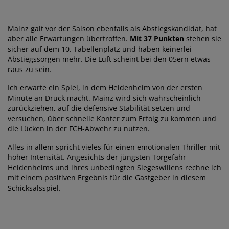
Mainz galt vor der Saison ebenfalls als Abstiegskandidat, hat
aber alle Erwartungen übertroffen.
Mit 37 Punkten
stehen sie
sicher auf dem 10. Tabellenplatz und haben keinerlei
Abstiegssorgen mehr. Die Luft scheint bei den 05ern etwas
raus zu sein.
Ich erwarte ein Spiel, in dem Heidenheim von der ersten
Minute an Druck macht. Mainz wird sich wahrscheinlich
zurückziehen, auf die defensive Stabilität setzen und
versuchen, über schnelle Konter zum Erfolg zu kommen und
die Lücken in der FCH-Abwehr zu nutzen.
Alles in allem spricht vieles für einen emotionalen Thriller mit
hoher Intensität. Angesichts der jüngsten Torgefahr
Heidenheims und ihres unbedingten Siegeswillens rechne ich
mit einem positiven Ergebnis für die Gastgeber in diesem
Schicksalsspiel.