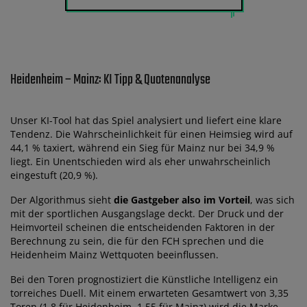
Heidenheim – Mainz: KI Tipp & Quotenanalyse
Unser KI-Tool hat das Spiel analysiert und liefert eine klare
Tendenz. Die Wahrscheinlichkeit für einen Heimsieg wird auf
44,1 % taxiert, während ein Sieg für Mainz nur bei 34,9 %
liegt. Ein Unentschieden wird als eher unwahrscheinlich
eingestuft (20,9 %).
Der Algorithmus sieht
die Gastgeber also im Vorteil
, was sich
mit der sportlichen Ausgangslage deckt. Der Druck und der
Heimvorteil scheinen die entscheidenden Faktoren in der
Berechnung zu sein, die für den FCH sprechen und die
Heidenheim Mainz Wettquoten beeinflussen.
Bei den Toren prognostiziert die Künstliche Intelligenz ein
torreiches Duell. Mit einem erwarteten Gesamtwert von 3,35
Toren (1,8 für Heidenheim, 1,55 für Mainz) wird die Marke