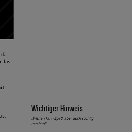
ark
n das
it
Wichtiger Hinweis
us.
„Wetten kann Spaß, aber auch süchtig
machen!“