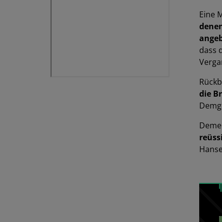
Eine 
denen
angeb
dass 
Verga
Rückb
die B
Demge
Demen
reüss
Hanse