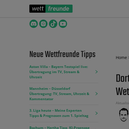
Fussball Tipps
Fussball Quoten
And
And
Bundesliga Tipps & Prognosen
Bundesliga Quoten
Sportwetten Apps im Test
Gratiswetten & Freebets
Baske
Wimb
Tipps
2. Liga Tipps – Experten-
Deutscher Meister
Deutsche Wettanbieter
Quotenboosts heute
Tour 
Prognosen zur 2. Bundesliga
Tenni
Neue Wettfreunde Tipps
Home
Bundesliga Absteiger
Wettanbieter mit PayPal
Bet365 Angebotscode
Forme
Champions League Tipps
Darts
Aston Villa – Bayern Testspiel live:
Übertragung im TV, Stream &
Dor
Bundesliga Torschützenkönig
Wettanbieter ohne Steuer
Betano Promo Code
Moto
Uhrzeit
Europa League Tipps
Handb
Wet
Mannheim – Düsseldorf
2. Bundesliga Quoten
Fußball Wettanbieter
Bet at home Quotenboost
Supe
Übertragung: TV, Stream, Uhrzeit &
Kommentator
Conference League Tipps
Eisho
Aktualis
2. Bundesliga Meister
Darts Wettanbieter
Bwin Bonus Code
3. Liga heute – Meine Experten
Tipps & Prognosen zum 1. Spieltag
Fussball International Tipps
NFL T
Expe
3. Liga Quoten
Neue Wettanbieter 2026
Interwetten Bonus Code
Bochum – Hertha Tipp, KI-Prognose