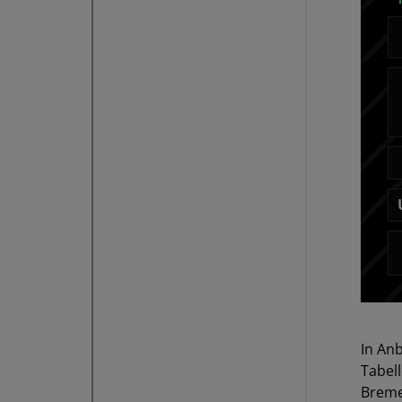
In An
Tabell
Breme