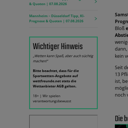
& Quoten | 07.08.2026
3. Liga Tipps
Alle 
3. Liga Meister
NEO.bet Freiwetten
Samst
Mannheim – Düsseldorf Tipp, KI-
DFB Pokal Tipps
Progn
Prognose & Quoten | 07.08.2026
Bloß
DFB-Pokal Quoten
Oddset Quotenboost
Absti
Frauen Fussball Tipps
wenig
Wichtiger Hinweis
Champions League Quoten
Tipico Promo Code
dann,
kein v
„Wetten kann Spaß, aber auch süchtig
machen!“
Europa League Quoten
Seit 
Bitte beachtet, dass für die
13 Pfl
Sportwetten-Angebote auf
Premier League Meister
ist, b
wettfreunde.net stets die
Wettanbieter AGB gelten.
mögli
noch 
18+ | Wir spielen
verantwortungsbewusst
Die 