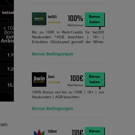
100%
bet365
Bonus
holen
Wettbonus
+
100 €
+
100 €
Bonus
Bonus
Bis zu 100€ in Wett-Credits für bet365
zum
zum
Neukunden *AGB beachten | 18+ |
Anbieter
Anbieter
Erlaubtes Glücksspiel gemäß der White-
List | Suchtrisiken | Hilfe unter buwei.de.
Mindesteinzahlung 5€. Nur für neue
Bonus Bedingungen
1,19
1,22
Kunden. Bis zu €100 in Wett-Credits.
Melden Sie sich an, zahlen Sie €5 oder
mehr auf Ihr bet365-Konto ein und wir
7,25
6,60
geben Ihnen die entsprechende
100€
qualifizierende Einzahlung in Wett-Credits,
Bwin
Bonus
wenn Sie qualifizierende Wetten im
holen
15,5
12,0
gleichen Wert platzieren und diese
Wettbonus
abgerechnet werden. Mindestquoten,
100% Bonus von bis zu 100€ | 18+ | nur
Wett- und Zahlungsmethoden-Ausnahmen
Neukunden | AGB beachten
gelten. Gewinne schließen den Einsatz von
Wett-Credits aus. Es gelten die AGB,
Bonus Bedingungen
Zeitlimits und Ausnahmen. Der Bonus-
Code VIPANGEBOT kann während der
Anmeldung benutzt werden, jedoch ändert
inen
dies den Angebotsbetrag in keinster
Weise.
110€
Oddset
Bonus