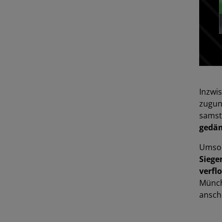
Inzwis
zugun
samst
gedäm
Umso 
Siege
verfl
Münch
ansch