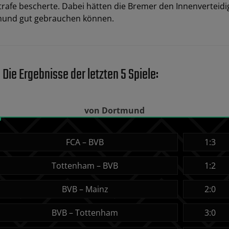
trafe bescherte. Dabei hätten die Bremer den Innenverteidi
und gut gebrauchen können.
Die Ergebnisse der letzten 5 Spiele:
von Dortmund
FCA – BVB
1:3
Tottenham – BVB
1:2
BVB – Mainz
2:0
BVB – Tottenham
3:0