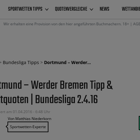
SPORTWETTEN TIPPS
QUOTENVERGLEICHE
NEWS
WETTANBIE
ere Sportwetten Tipps
ere Sportarten
[starrating_addon google=true]
Wir erhalten eine Provision von den hier angeführten Buchmachern. 18+ | AGB
tball NBA Prognosen und
ledon Wettquoten
Bra
Top
de France Wettquoten
s Tipps
>
Bundesliga Tipps
>
Dortmund – Werder…
l 1 Weltmeister Quoten
 Tipps
tmund – Werder Bremen Tipp &
 GP Weltmeister Quoten
all Tipps
tquoten | Bundesliga 2.4.16
r Bowl Wettquoten
ckey Tipps
iert am 01.04.2016 - 6:48 Uhr
Von Matthias Niederkorn
ipps & Prognosen von
Sportwetten-Experte
rten