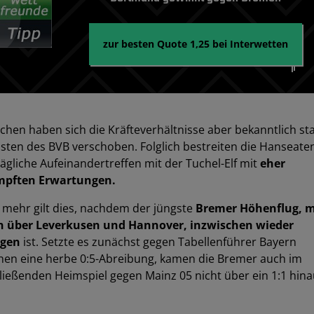
zur besten Quote 1,25 bei Interwetten
chen haben sich die Kräfteverhältnisse aber bekanntlich st
sten des BVB verschoben. Folglich bestreiten die Hanseate
ägliche Aufeinandertreffen mit der Tuchel-Elf mit
eher
pften Erwartungen.
mehr gilt dies, nachdem der jüngste
Bremer Höhenflug, m
n über Leverkusen und Hannover, inzwischen wieder
ogen
ist. Setzte es zunächst gegen Tabellenführer Bayern
en eine herbe 0:5-Abreibung, kamen die Bremer auch im
ließenden Heimspiel gegen Mainz 05 nicht über ein 1:1 hina