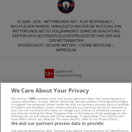
© 2008 - 2026 -
WETTFREUNDE.NET
- PLAY RESPONSIBLY |
RECHTLICHER HINWEIS: VORAUSSETZUNG FÜR DIE NUTZUNG VON
WETTFREUNDE.NET IST VOLLJÄHRIGKEIT SOWIE DIE BEACHTUNG
DER FÜR DICH GELTENDEN GLÜCKSSPIELGESETZE UND DER AGB
DER WETTANBIETER!
DATENSCHUTZ
|
SICHERE WETTEN
|
COOKIE-RICHTLINIE
|
IMPRESSUM
Suchtrisiken, Glücksspiel kann süchtig machen - Hilfe finden
We Care About Your Privacy
Sie auf
buwei.de
We and our
1008
partners store and access personal data, like browsing data or
unique identifiers, on your device. Selecting I Accept enables tracking technologies
to support the purposes shown under we and our partners process data to provide.
Alle Anbieter auf dieser Webseite sind offiziell in
If trackers are disabled, some content and ads you see may not be as relevant to
you. You can resurface this menu to change your choices or withdraw consent at
any time by clicking the Show Purposes link on the bottom of the webpage [or the
Deutschland
lizenziert
und werden von der
Gemeinsamen
floating icon on the bottom-left of the webpage, if applicable]. Your choices will
have effect within our Website. For more details, refer to our Privacy Policy.
We and our partners process data to provide:
Glücksspielbehörde der Länder
reguliert
Use precise geolocation data. Actively scan device characteristics for identification.