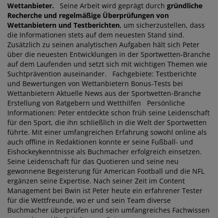
Wettanbieter.
Seine Arbeit wird geprägt durch
gründliche
Recherche und regelmäßige Überprüfungen von
Wettanbietern und Testberichten
, um sicherzustellen, dass
die Informationen stets auf dem neuesten Stand sind.
Zusätzlich zu seinen analytischen Aufgaben hält sich Peter
über die neuesten Entwicklungen in der Sportwetten-Branche
auf dem Laufenden und setzt sich mit wichtigen Themen wie
Suchtprävention auseinander. Fachgebiete: Testberichte
und Bewertungen von Wettanbietern Bonus-Tests bei
Wettanbietern Aktuelle News aus der Sportwetten-Branche
Erstellung von Ratgebern und Wetthilfen Persönliche
Informationen: Peter entdeckte schon früh seine Leidenschaft
für den Sport, die ihn schließlich in die Welt der Sportwetten
führte. Mit einer umfangreichen Erfahrung sowohl online als
auch offline in Redaktionen konnte er seine Fußball- und
Eishockeykenntnisse als Buchmacher erfolgreich einsetzen.
Seine Leidenschaft für das Quotieren und seine neu
gewonnene Begeisterung für American Football und die NFL
ergänzen seine Expertise. Nach seiner Zeit im Content
Management bei Bwin ist Peter heute ein erfahrener Tester
für die Wettfreunde, wo er und sein Team diverse
Buchmacher überprüfen und sein umfangreiches Fachwissen