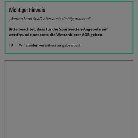
Wichtiger Hinweis
„Wetten kann Spaß, aber auch süchtig machen!“
Bitte beachtet, dass für die Sportwetten-Angebote auf
wettfreunde.net stets die Wettanbieter AGB gelten.
18+ | Wir spielen verantwortungsbewusst