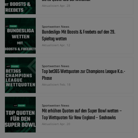
Aktualisiert Apr. 28
Sportwetten News
Bundesliga: Mit Boosts & Freebets auf den 29.
Spieltag wetten
Aktualisiert Apr. 12
Sportwetten News
Top bet365 Wettquoten zur Champions League K.o.-
Phase
Aktualisiert Feb. 18
Sportwetten News
Mit erhöhen Quoten auf den Super Bowl wetten –
Top Wettquoten für New England – Seahawks
Aktualisiert Apr. 20