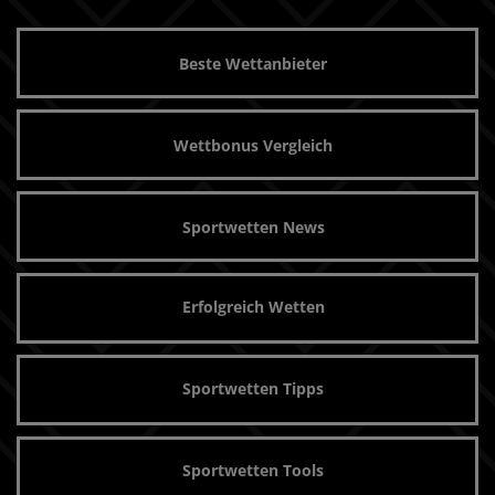
Beste Wettanbieter
Wettbonus Vergleich
Sportwetten News
Erfolgreich Wetten
Sportwetten Tipps
Sportwetten Tools