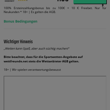
100% Ersteinzahlungsbonus bis zu 100€ + 10 € Freebet. Nur für
Neukunden * 18+ | Es gelten die AGB.
Bonus Bedingungen
Wichtiger Hinweis
„Wetten kann Spaß, aber auch süchtig machen!“
Bitte beachtet, dass für die Sportwetten-Angebote auf
wettfreunde.net stets die Wettanbieter AGB gelten.
18+ | Wir spielen verantwortungsbewusst