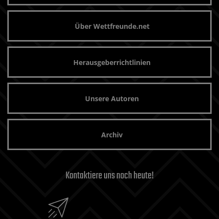
Über Wettfreunde.net
Herausgeberrichtlinien
Unsere Autoren
Archiv
Kontaktiere uns noch heute!