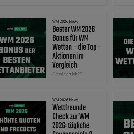
WM 2026 News
Bester WM 2026
Bonus für WM
Wetten – die Top-
Aktionen im
Vergleich
Aktualisiert Juli 27
WM 2026 News
Wettfreunde
Check zur WM
2026: tägliche