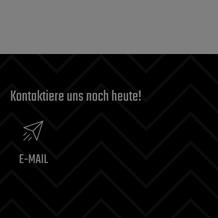
Kontaktiere uns noch heute!
E-MAIL