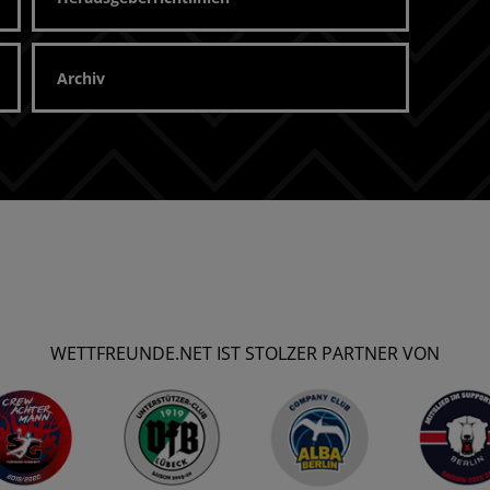
Archiv
WETTFREUNDE.NET IST STOLZER PARTNER VON