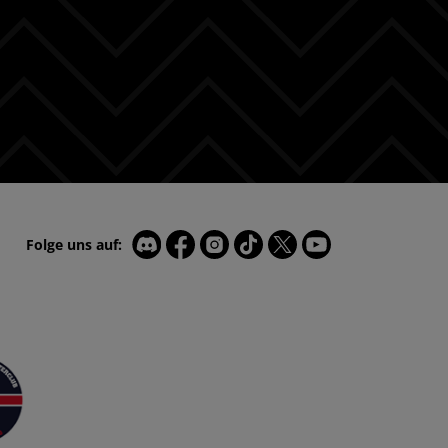
Folge uns auf: