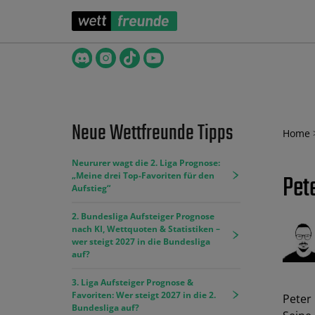
Fussball Tipps
Fussball Quoten
And
And
Bundesliga Tipps & Prognosen
Bundesliga Quoten
Sportwetten Apps im Test
Gratiswetten & Freebets
Baske
Wimb
Tipps
2. Liga Tipps – Experten-
Deutscher Meister
Deutsche Wettanbieter
Quotenboosts heute
Tour 
Prognosen zur 2. Bundesliga
Tenni
Neue Wettfreunde Tipps
Home
Bundesliga Absteiger
Wettanbieter mit PayPal
Bet365 Angebotscode
Forme
Champions League Tipps
Darts
Neururer wagt die 2. Liga Prognose:
Pet
„Meine drei Top-Favoriten für den
Bundesliga Torschützenkönig
Wettanbieter ohne Steuer
Betano Promo Code
Moto
Aufstieg“
Europa League Tipps
Handb
2. Bundesliga Aufsteiger Prognose
2. Bundesliga Quoten
Fußball Wettanbieter
Bet at home Quotenboost
Supe
nach KI, Wettquoten & Statistiken –
wer steigt 2027 in die Bundesliga
Conference League Tipps
Eisho
auf?
2. Bundesliga Meister
Darts Wettanbieter
Bwin Bonus Code
3. Liga Aufsteiger Prognose &
Fussball International Tipps
NFL T
Favoriten: Wer steigt 2027 in die 2.
Peter
Expe
Bundesliga auf?
3. Liga Quoten
Neue Wettanbieter 2026
Interwetten Bonus Code