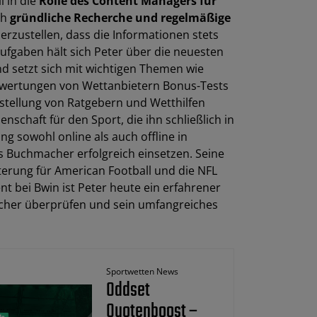
l in die
Rolle des Content Managers für
ch
gründliche Recherche und regelmäßige
herzustellen, dass die Informationen stets
ufgaben hält sich Peter über die neuesten
d setzt sich mit wichtigen Themen wie
ewertungen von Wettanbietern Bonus-Tests
rstellung von Ratgebern und Wetthilfen
nschaft für den Sport, die ihn schließlich in
g sowohl online als auch offline in
s Buchmacher erfolgreich einsetzen. Seine
erung für American Football und die NFL
t bei Bwin ist Peter heute ein erfahrener
acher überprüfen und sein umfangreiches
Sportwetten News
Oddset
Quotenboost –