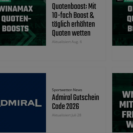
Quotenboost: Mit
10-fach Boost &
täglich erhöhten
Quoten wetten
Aktualisiert Aug. 6
Sportwetten News
Admiral Gutschein
Code 2026
Aktualisiert Juli 28