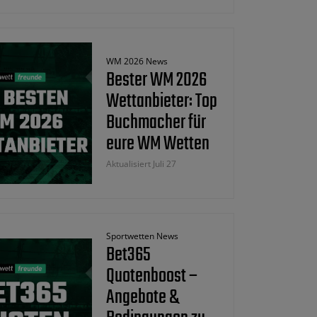
WM 2026 News
Bester WM 2026
Wettanbieter: Top
Buchmacher für
eure WM Wetten
Aktualisiert Juli 27
Sportwetten News
Bet365
Quotenboost –
Angebote &