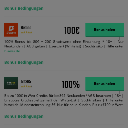
Mindestquote 1,5 umsetzen. Maximaler Umsatz: Bonusbetrag pro Wette.
Bedingungen können geändert werden. AGB gelten. Lizenziert; Hilfe bei
Bonus Bedingungen
Suchtrisiken: buwei.de.
100€
Betano
Bonus holen
100% Bonus bis 80€ + 20€ Gratiswette ohne Einzahlung * 18+ | Nur
Neukunden | AGB gelten | Lizenziert (Whitelist) | Suchtrisiko | Hilfe unter
buwei.de
Bonus Bedingungen
100%
bet365
Bonus holen
Bis zu 100€ in Wett-Credits für bet365 Neukunden *AGB beachten | 18+ |
Erlaubtes Glücksspiel gemäß der White-List | Suchtrisiken | Hilfe unter
buwei.de. Mindesteinzahlung 5€. Nur für neue Kunden. Bis zu €100 in Wett-
Credits. Melden Sie sich an, zahlen Sie €5 oder mehr auf Ihr bet365-Konto
ein und wir geben Ihnen die entsprechende qualifizierende Einzahlung in
Bonus Bedingungen
Wett-Credits, wenn Sie qualifizierende Wetten im gleichen Wert platzieren
und diese abgerechnet werden. Mindestquoten, Wett- und
Zahlungsmethoden-Ausnahmen gelten. Gewinne schließen den Einsatz von