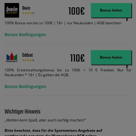
Wett-Credits aus. Es gelten die AGB, Zeitlimits und Ausnahmen. Der Bonus-
100€
Bwin
Code VIPANGEBOT kann während der Anmeldung benutzt werden, jedoch
Bonus holen
ändert dies den Angebotsbetrag in keinster Weise.
100% Bonus von bis zu 100€ | 18+ | nur Neukunden | AGB beachten
Bonus Bedingungen
110€
Oddset
Bonus holen
100% Ersteinzahlungsbonus bis zu 100€ + 10 € Freebet. Nur für
Neukunden * 18+ | Es gelten die AGB.
Bonus Bedingungen
Wichtiger Hinweis
„Wetten kann Spaß, aber auch süchtig machen!“
Bitte beachtet, dass für die Sportwetten-Angebote auf
wettfreunde.net stets die Wettanbieter AGB gelten.