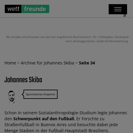
Wir erhalten eine Provision von den hier angeführten Buchmachern. 18+ | AGB gelten. Glücksspiel
kann abhängig machen. Spiele mit Verantwortung.
Home
>
Archive für Johannes Skiba
>
Seite 34
Johannes Skiba
Sportwetten-Experte
Schon in seinem Sozialanthropologie-Studium legte Johannes
den
Schwerpunkt auf den Fußball.
Er Forschte zu
Straßenfußball in Buenos Aires und besuchte dabei jede
Menge Stadien in der Fußball-Hauptstadt Brasiliens.