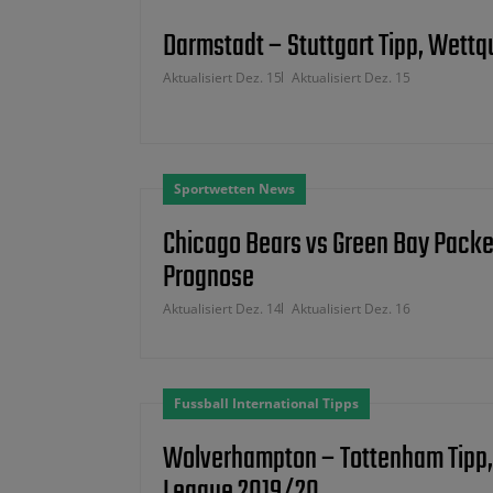
Darmstadt – Stuttgart Tipp, Wettqu
Aktualisiert Dez. 15
Aktualisiert Dez. 15
Sportwetten News
Chicago Bears vs Green Bay Packe
Prognose
Aktualisiert Dez. 14
Aktualisiert Dez. 16
Fussball International Tipps
Wolverhampton – Tottenham Tipp,
League 2019/20