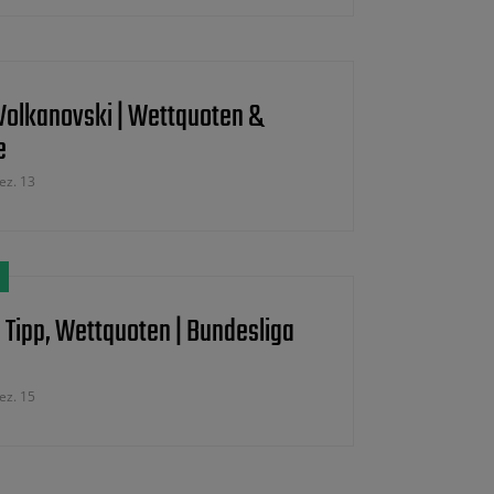
 Volkanovski | Wettquoten &
e
ez. 13
 Tipp, Wettquoten | Bundesliga
ez. 15