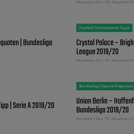
Aktualisiert Dez. 16
Aktualisiert D
Fussball International Tipps
quoten | Bundesliga
Crystal Palace – Brig
League 2019/20
Aktualisiert Dez. 16
Aktualisiert D
Bundesliga Tipps & Prognosen
Union Berlin – Hoffen
ipp | Serie A 2019/20
Bundesliga 2019/20
Aktualisiert Dez. 16
Aktualisiert D