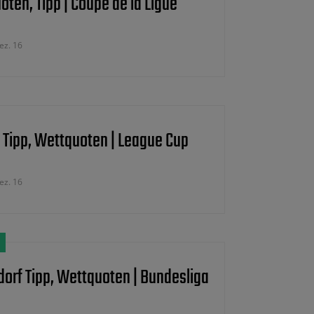
ten, Tipp | Coupe de la Ligue
ez. 16
l Tipp, Wettquoten | League Cup
ez. 16
orf Tipp, Wettquoten | Bundesliga