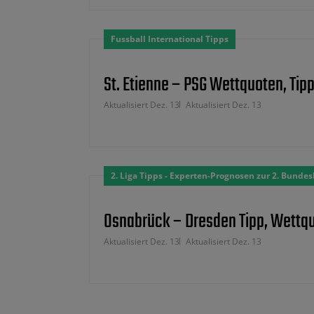
Fussball International Tipps
St. Etienne – PSG Wettquoten, Tipp
Aktualisiert Dez. 13
Aktualisiert Dez. 13
2. Liga Tipps - Experten-Prognosen zur 2. Bundes
Osnabrück – Dresden Tipp, Wettquo
Aktualisiert Dez. 13
Aktualisiert Dez. 13