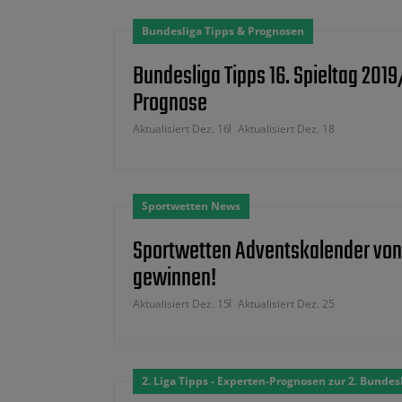
Bundesliga Tipps & Prognosen
Bundesliga Tipps 16. Spieltag 201
Prognose
Aktualisiert Dez. 16
Aktualisiert Dez. 18
Sportwetten News
Sportwetten Adventskalender von 
gewinnen!
Aktualisiert Dez. 15
Aktualisiert Dez. 25
2. Liga Tipps - Experten-Prognosen zur 2. Bundes