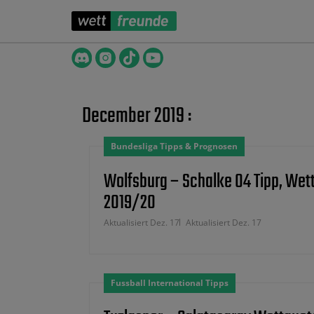
Fussball Tipps
Fussball Quoten
And
And
Bundesliga Tipps & Prognosen
Bundesliga Quoten
Sportwetten Apps im Test
Gratiswetten & Freebets
Baske
Wimb
Tipps
2. Liga Tipps – Experten-
Deutscher Meister
Deutsche Wettanbieter
Quotenboosts heute
Tour 
December 2019 :
Prognosen zur 2. Bundesliga
Tenni
Bundesliga Absteiger
Wettanbieter mit PayPal
Bet365 Angebotscode
Forme
Bundesliga Tipps & Prognosen
Champions League Tipps
Darts
Wolfsburg – Schalke 04 Tipp, Wet
Bundesliga Torschützenkönig
Wettanbieter ohne Steuer
Betano Promo Code
Moto
2019/20
Europa League Tipps
Handb
Aktualisiert Dez. 17
Aktualisiert Dez. 17
2. Bundesliga Quoten
Fußball Wettanbieter
Bet at home Quotenboost
Supe
Conference League Tipps
Eisho
2. Bundesliga Meister
Darts Wettanbieter
Bwin Bonus Code
Fussball International Tipps
Fussball International Tipps
NFL T
Expe
3. Liga Quoten
Neue Wettanbieter 2026
Interwetten Bonus Code