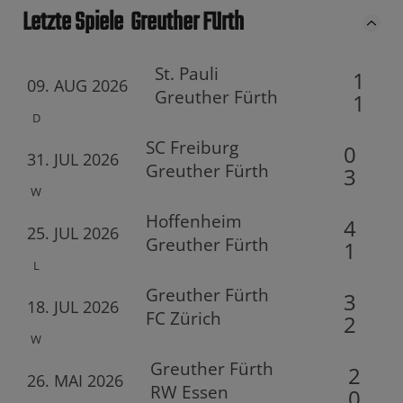
Letzte Spiele
Greuther Fürth
St. Pauli
1
09. AUG 2026
Greuther Fürth
1
D
SC Freiburg
0
31. JUL 2026
Greuther Fürth
3
W
Hoffenheim
4
25. JUL 2026
Greuther Fürth
1
L
Greuther Fürth
3
18. JUL 2026
FC Zürich
2
W
Greuther Fürth
2
26. MAI 2026
RW Essen
0