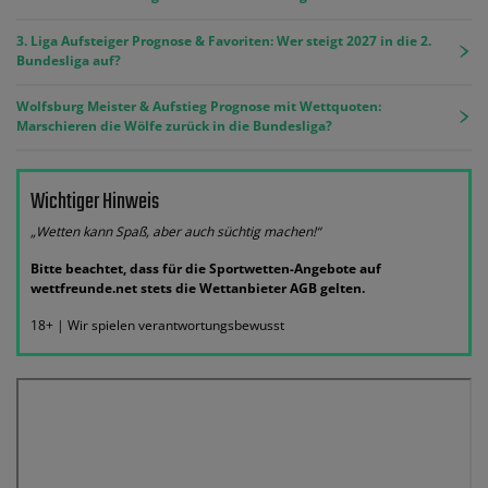
3. Liga Aufsteiger Prognose & Favoriten: Wer steigt 2027 in die 2.
Bundesliga auf?
Wolfsburg Meister & Aufstieg Prognose mit Wettquoten:
Marschieren die Wölfe zurück in die Bundesliga?
Wichtiger Hinweis
„Wetten kann Spaß, aber auch süchtig machen!“
Bitte beachtet, dass für die Sportwetten-Angebote auf
wettfreunde.net stets die Wettanbieter AGB gelten.
18+ | Wir spielen verantwortungsbewusst