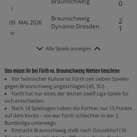
Braunschweig
0
L
Braunschweig
2
09. MAI 2026
Dynamo Dresden
1
W
Alle Spiele anzeigen
Das müsst ihr bei Fürth vs. Braunschweig Wetten beachten
Vor heimischer Kulisse ist Fürth seit sieben Spielen
gegen Braunschweig ungeschlagen (4S, 3U).
Fürth hat nur eines der letzten zwölf Liga-Spiele für
sich entschieden.
Nach 18 Spieltagen haben die Fürther nur 15 Punkte
auf dem Konto – nie war Fürth schlechter in der 2.
Bundesliga unterwegs.
Eintracht Braunschweig stellt nach Düsseldorf (16