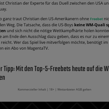
ist Christian der Experte für das Duell zwischen den USA u
uay.
o ganz traut Christian den US-Amerikanern ohne
ni
Freebet
den Weg. Die Tatsache, dass die US-Boys
keine WM-Quali s
ten
und sich nicht die nötige Wettkampfhärte holen konnte
e am Ende den Ausschlag dazu geben, dass es nur zu eine
reicht. Wer das Spiel live mitverfolgen möchte, benötigt im
en ein Abo von MagentaTV.
r Tipp: Mit den Top-5-Freebets heute auf die 
en
Kommerzieller Inhalt | 18+ | Wettanbieter AGB gelten