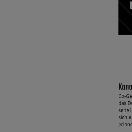
Kana
Co-Ga
das Du
sehe i
sich
n
erinne