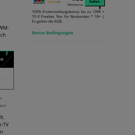
holen
Wettbonus
100% Ersteinzahlungsbonus bis zu 100€ +
10 € Freebet. Nur für Neukunden * 18+ |
Es gelten die AGB.
 WM-
Bonus Bedingungen
uch
ER
n
ten!
lt.
e-TV
en