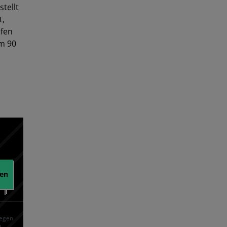
tellt
t,
pfen
um 90
en
iegen