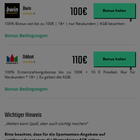
Wett-Credits aus. Es gelten die AGB, Zeitlimits und Ausnahmen. Der Bonus-
100€
Bwin
Code VIPANGEBOT kann während der Anmeldung benutzt werden, jedoch
Bonus holen
ändert dies den Angebotsbetrag in keinster Weise.
100% Bonus von bis zu 100€ | 18+ | nur Neukunden | AGB beachten
Bonus Bedingungen
110€
Oddset
Bonus holen
100% Ersteinzahlungsbonus bis zu 100€ + 10 € Freebet. Nur für
Neukunden * 18+ | Es gelten die AGB.
Bonus Bedingungen
Wichtiger Hinweis
„Wetten kann Spaß, aber auch süchtig machen!“
Bitte beachtet, dass für die Sportwetten-Angebote auf
wettfreunde.net stets die Wettanbieter AGB gelten.