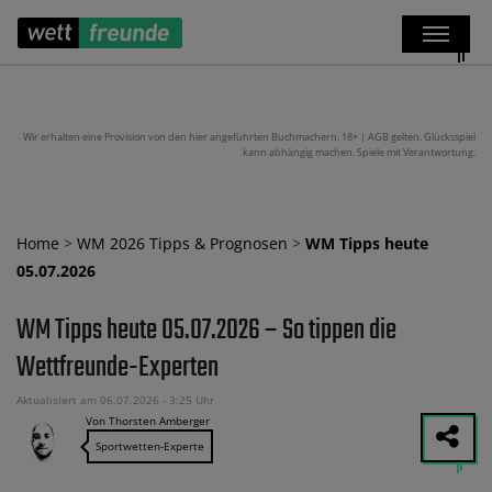
Wir erhalten eine Provision von den hier angeführten Buchmachern. 18+ | AGB gelten. Glücksspiel
kann abhängig machen. Spiele mit Verantwortung.
Home
>
WM 2026 Tipps & Prognosen
>
WM Tipps heute
05.07.2026
WM Tipps heute 05.07.2026 – So tippen die
Wettfreunde-Experten
Aktualisiert am 06.07.2026 - 3:25 Uhr
Von Thorsten Amberger
Sportwetten-Experte