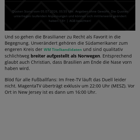
Quoten Stand vom 05.07.2026‚ 05⁚55 Uhr. Angaben ohne Gewähr. Die Quoten
unterliegen laufenden Anpassungen und können sich mittlerweile geändert
haben. 18+ | AGB beachten!
Und so gehen die Brasilianer zu Recht als Favorit in die
Begegnung. Unverändert gehören die Südamerikaner zum
engeren Kreis der
und sind qualitativ
WM Titelkandidaten
schlichtweg
breiter aufgestellt als Norwegen
. Entsprechend
glaubt auch Christian, dass Brasilien am Ende die Nase vorn
haben wird.
Blöd für alle Fußballfans: Im Free-TV läuft das Duell leider
nicht. MagentaTV überträgt exklusiv um 22:00 Uhr (MESZ). Vor
Ort in New Jersey ist es dann um 16:00 Uhr.