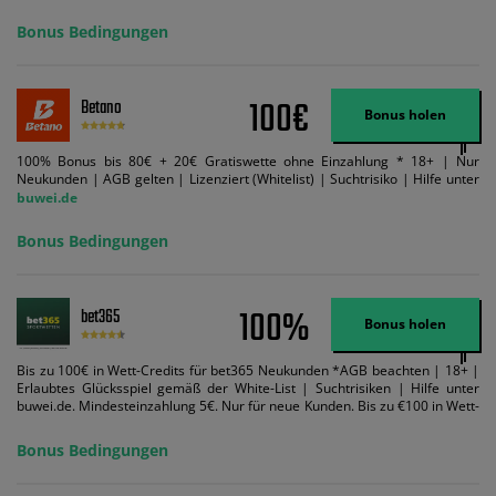
Mindestquote 1,5 umsetzen. Maximaler Umsatz: Bonusbetrag pro Wette.
Bedingungen können geändert werden. AGB gelten. Lizenziert; Hilfe bei
Bonus Bedingungen
Suchtrisiken: buwei.de.
100€
Betano
Bonus holen
100% Bonus bis 80€ + 20€ Gratiswette ohne Einzahlung * 18+ | Nur
Neukunden | AGB gelten | Lizenziert (Whitelist) | Suchtrisiko | Hilfe unter
buwei.de
Bonus Bedingungen
100%
bet365
Bonus holen
Bis zu 100€ in Wett-Credits für bet365 Neukunden *AGB beachten | 18+ |
Erlaubtes Glücksspiel gemäß der White-List | Suchtrisiken | Hilfe unter
buwei.de. Mindesteinzahlung 5€. Nur für neue Kunden. Bis zu €100 in Wett-
Credits. Melden Sie sich an, zahlen Sie €5 oder mehr auf Ihr bet365-Konto
ein und wir geben Ihnen die entsprechende qualifizierende Einzahlung in
Bonus Bedingungen
Wett-Credits, wenn Sie qualifizierende Wetten im gleichen Wert platzieren
und diese abgerechnet werden. Mindestquoten, Wett- und
Zahlungsmethoden-Ausnahmen gelten. Gewinne schließen den Einsatz von