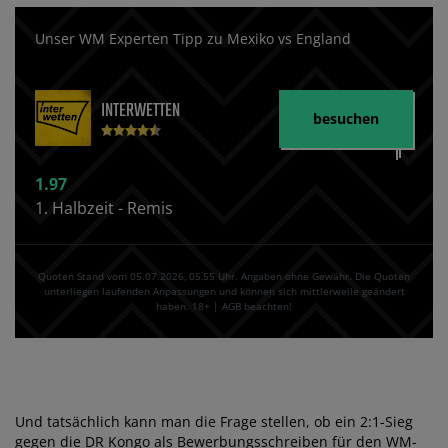
Unser WM Experten Tipp zu Mexiko vs England
INTERWETTEN
besuchen
1.97
1. Halbzeit - Remis
Quoten Stand vom 05.07.2026‚ 05⁚55 Uhr. Angaben ohne Gewähr. Die Quoten
unterliegen laufenden Anpassungen und können sich mittlerweile geändert
haben. 18+ | AGB beachten!
Und tatsächlich kann man die Frage stellen, ob ein 2:1-Sieg
gegen die DR Kongo als Bewerbungsschreiben für den WM-