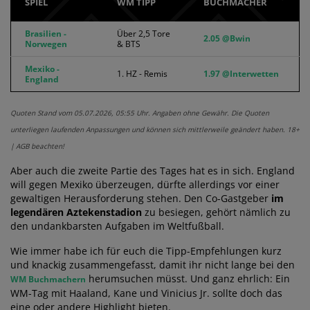
SPIEL
WM TIPP
BUCHMACHER
Brasilien -
Über 2,5 Tore
2.05 @Bwin
Norwegen
& BTS
Mexiko -
1. HZ - Remis
1.97 @Interwetten
England
Quoten Stand vom 05.07.2026, 05:55 Uhr. Angaben ohne Gewähr. Die Quoten
unterliegen laufenden Anpassungen und können sich mittlerweile geändert haben. 18+
| AGB beachten!
Aber auch die zweite Partie des Tages hat es in sich. England
will gegen Mexiko überzeugen, dürfte allerdings vor einer
gewaltigen Herausforderung stehen. Den Co-Gastgeber
im
legendären Aztekenstadion
zu besiegen, gehört nämlich zu
den undankbarsten Aufgaben im Weltfußball.
Wie immer habe ich für euch die Tipp-Empfehlungen kurz
und knackig zusammengefasst, damit ihr nicht lange bei den
herumsuchen müsst. Und ganz ehrlich: Ein
WM Buchmachern
WM-Tag mit Haaland, Kane und Vinicius Jr. sollte doch das
eine oder andere Highlight bieten.