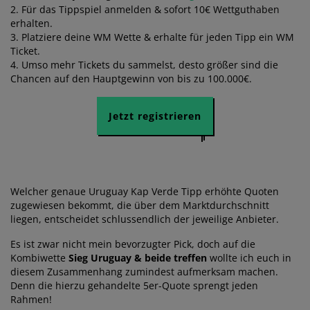
2. Für das Tippspiel anmelden & sofort 10€ Wettguthaben
erhalten.
3. Platziere deine WM Wette & erhalte für jeden Tipp ein WM
Ticket.
4. Umso mehr Tickets du sammelst, desto größer sind die
Chancen auf den Hauptgewinn von bis zu 100.000€.
Jetzt registrieren
Welcher genaue Uruguay Kap Verde Tipp erhöhte Quoten
zugewiesen bekommt, die über dem Marktdurchschnitt
liegen, entscheidet schlussendlich der jeweilige Anbieter.
Es ist zwar nicht mein bevorzugter Pick, doch auf die
Kombiwette
Sieg Uruguay & beide treffen
wollte ich euch in
diesem Zusammenhang zumindest aufmerksam machen.
Denn die hierzu gehandelte 5er-Quote sprengt jeden
Rahmen!