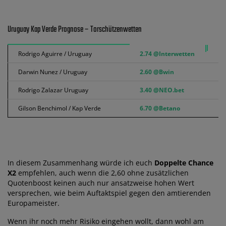
Uruguay Kap Verde Prognose – Torschützenwetten
Rodrigo Aguirre / Uruguay
2.74 @Interwetten
Darwin Nunez / Uruguay
2.60 @Bwin
Rodrigo Zalazar Uruguay
3.40 @NEO.bet
Gilson Benchimol / Kap Verde
6.70 @Betano
In diesem Zusammenhang würde ich euch
Doppelte Chance
X2
empfehlen, auch wenn die 2,60 ohne zusätzlichen
Quotenboost keinen auch nur ansatzweise hohen Wert
versprechen, wie beim Auftaktspiel gegen den amtierenden
Europameister.
Wenn ihr noch mehr Risiko eingehen wollt, dann wohl am