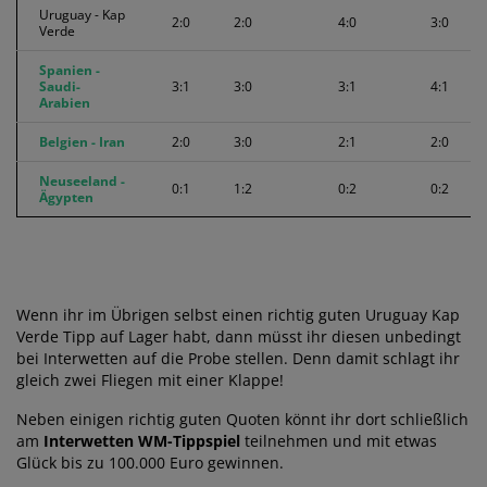
Uruguay - Kap
2:0
2:0
4:0
3:0
Verde
Spanien -
Saudi-
3:1
3:0
3:1
4:1
Arabien
Belgien - Iran
2:0
3:0
2:1
2:0
Neuseeland -
0:1
1:2
0:2
0:2
Ägypten
Wenn ihr im Übrigen selbst einen richtig guten Uruguay Kap
Verde Tipp auf Lager habt, dann müsst ihr diesen unbedingt
bei Interwetten auf die Probe stellen. Denn damit schlagt ihr
gleich zwei Fliegen mit einer Klappe!
Neben einigen richtig guten Quoten könnt ihr dort schließlich
am
Interwetten WM-Tippspiel
teilnehmen und mit etwas
Glück bis zu 100.000 Euro gewinnen.