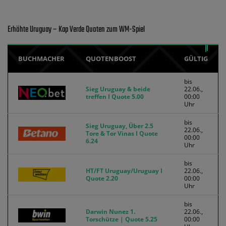
Erhöhte Uruguay – Kap Verde Quoten zum WM-Spiel
BUCHMACHER
QUOTENBOOST
GÜLTIG
bis
Sieg Uruguay & beide
22.06.,
treffen I Quote 5.00
00:00
Uhr
bis
Sieg Uruguay, Über 2.5
22.06.,
Tore & Tor Vinas I Quote
00:00
6.24
Uhr
bis
HT/FT Uruguay/Uruguay I
22.06.,
Quote 2.20
00:00
Uhr
bis
Darwin Nunez 1.
22.06.,
Torschütze | Quote 5.25
00:00