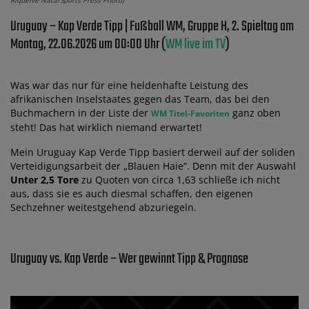
Uruguay – Kap Verde Tipp | Fußball WM, Gruppe H, 2. Spieltag am
Montag, 22.06.2026 um 00:00 Uhr (
WM live im TV
)
Was war das nur für eine heldenhafte Leistung des
afrikanischen Inselstaates gegen das Team, das bei den
Buchmachern in der Liste der
ganz oben
WM Titel-Favoriten
steht! Das hat wirklich niemand erwartet!
Mein Uruguay Kap Verde Tipp basiert derweil auf der soliden
Verteidigungsarbeit der „Blauen Haie“. Denn mit der Auswahl
Unter 2,5 Tore
zu Quoten von circa 1,63 schließe ich nicht
aus, dass sie es auch diesmal schaffen, den eigenen
Sechzehner weitestgehend abzuriegeln.
Uruguay vs. Kap Verde – Wer gewinnt Tipp & Prognose