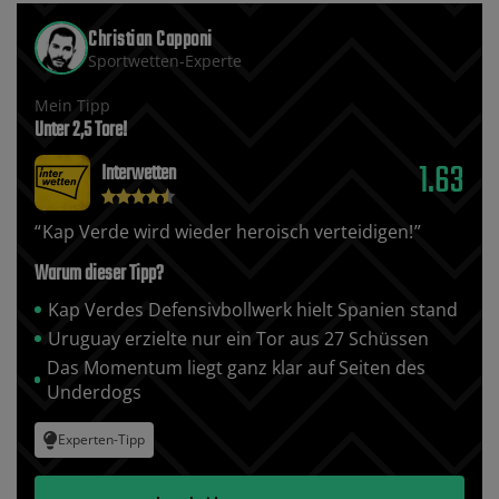
Christian Capponi
Sportwetten-Experte
Mein Tipp
Unter 2‚5 Tore!
1.63
Interwetten
Kap Verde wird wieder heroisch verteidigen!
Warum dieser Tipp?
Kap Verdes Defensivbollwerk hielt Spanien stand
Uruguay erzielte nur ein Tor aus 27 Schüssen
Das Momentum liegt ganz klar auf Seiten des
Underdogs
Experten-Tipp