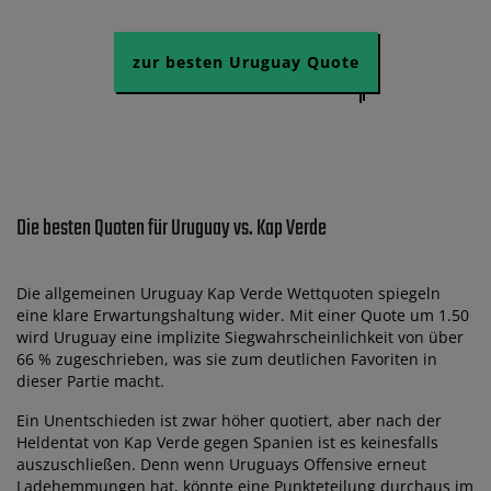
zur besten Uruguay Quote
Die besten Quoten für Uruguay vs. Kap Verde
Die allgemeinen Uruguay Kap Verde Wettquoten spiegeln
eine klare Erwartungshaltung wider. Mit einer Quote um 1.50
wird Uruguay eine implizite Siegwahrscheinlichkeit von über
66 % zugeschrieben, was sie zum deutlichen Favoriten in
dieser Partie macht.
Ein Unentschieden ist zwar höher quotiert, aber nach der
Heldentat von Kap Verde gegen Spanien ist es keinesfalls
auszuschließen. Denn wenn Uruguays Offensive erneut
Ladehemmungen hat, könnte eine Punkteteilung durchaus im