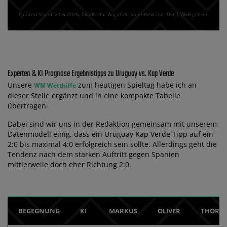
Quoten Stand⁚ 21.6.2026‚ 05⁚28 Uhr. Angaben ohne Gewähr. 18+ | AGB gelten.
Experten & KI Prognose Ergebnistipps zu Uruguay vs. Kap Verde
Unsere
zum heutigen Spieltag habe ich an
WM Wetthilfe
dieser Stelle ergänzt und in eine kompakte Tabelle
übertragen.
Dabei sind wir uns in der Redaktion gemeinsam mit unserem
Datenmodell einig, dass ein Uruguay Kap Verde Tipp auf ein
2:0 bis maximal 4:0 erfolgreich sein sollte. Allerdings geht die
Tendenz nach dem starken Auftritt gegen Spanien
mittlerweile doch eher Richtung 2:0.
BEGEGNUNG
KI
MARKUS
OLIVER
THORS