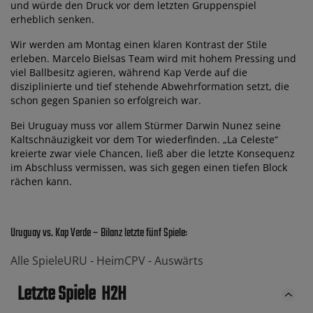
und würde den Druck vor dem letzten Gruppenspiel
erheblich senken.
Wir werden am Montag einen klaren Kontrast der Stile
erleben. Marcelo Bielsas Team wird mit hohem Pressing und
viel Ballbesitz agieren, während Kap Verde auf die
disziplinierte und tief stehende Abwehrformation setzt, die
schon gegen Spanien so erfolgreich war.
Bei Uruguay muss vor allem Stürmer Darwin Nunez seine
Kaltschnäuzigkeit vor dem Tor wiederfinden. „La Celeste“
kreierte zwar viele Chancen, ließ aber die letzte Konsequenz
im Abschluss vermissen, was sich gegen einen tiefen Block
rächen kann.
Uruguay vs. Kap Verde – Bilanz letzte fünf Spiele:
Alle Spiele
URU -
Heim
CPV -
Auswärts
Letzte Spiele
H2H