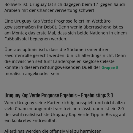
Bollwerk ist. Uruguay tat sich dagegen beim 1:1 gegen Saudi-
Arabien mit der Chancenverwertung schwer!
Eine Uruguay Kap Verde Prognose feiert im Wettbüro
gewissermaßen ihr Debüt. Denn wenig überraschend ist es
am Montag das erste Mal, dass sich beide Nationen in einem
Fußballspiel begegnen werden.
Überaus optimistisch, dass die Südamerikaner ihrer
Favoritenrolle gerecht werden, bin ich allerdings nicht. Denn
die inzwischen seit fünf Länderspielen sieglose Celeste
könnte in diesem richtungsweisenden Duell der
Gruppe G
moralisch angeknackst sein.
Uruguay Kap Verde Prognose Ergebnis – Ergebnistipp: 2:0
Wenn Uruguay seine Karten richtig ausspielt und nicht allzu
viele Chancen ungenutzt verstreichen lässt, dann ist ein 2:0
der wohl realistischste Uruguay Kap Verde Tipp in Bezug auf
ein konkretes Endresultat.
Allerdings werden die offensiv viel zu harmlosen