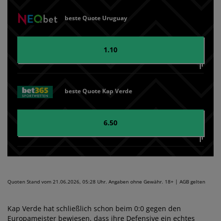
beste Quote Uruguay
1.10
beste Quote Kap Verde
6.50
Quoten Stand vom 21.06.2026, 05:28 Uhr. Angaben ohne Gewähr. 18+ | AGB gelten
Kap Verde hat schließlich schon beim 0:0 gegen den
Europameister bewiesen, dass ihre Defensive ein echtes