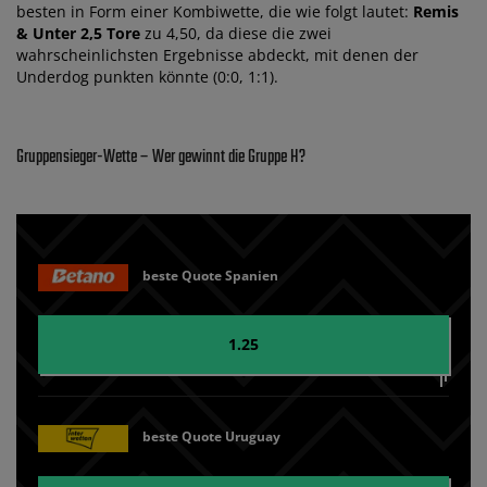
besten in Form einer Kombiwette, die wie folgt lautet:
Remis
& Unter 2,5 Tore
zu 4,50, da diese die zwei
wahrscheinlichsten Ergebnisse abdeckt, mit denen der
Underdog punkten könnte (0:0, 1:1).
Gruppensieger-Wette – Wer gewinnt die Gruppe H?
beste Quote Spanien
1.25
beste Quote Uruguay