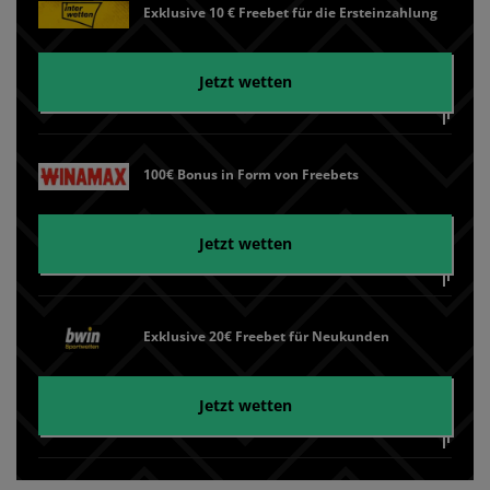
Exklusive 10 € Freebet für die Ersteinzahlung
Jetzt wetten
100€ Bonus in Form von Freebets
Jetzt wetten
Exklusive 20€ Freebet für Neukunden
Jetzt wetten