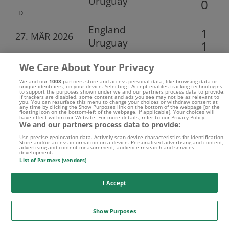
Uruguay
0
D
England
1
27. MÄR 2026
Uruguay
1
D
We Care About Your Privacy
Alle Spiele anzeigen
We and our
1008
partners store and access personal data, like browsing data or
unique identifiers, on your device. Selecting I Accept enables tracking technologies
to support the purposes shown under we and our partners process data to provide.
If trackers are disabled, some content and ads you see may not be as relevant to
you. You can resurface this menu to change your choices or withdraw consent at
Letzte Spiele
Kap Verde
any time by clicking the Show Purposes link on the bottom of the webpage [or the
floating icon on the bottom-left of the webpage, if applicable]. Your choices will
have effect within our Website. For more details, refer to our Privacy Policy.
We and our partners process data to provide:
Use precise geolocation data. Actively scan device characteristics for identification.
03. JUL 2026
ENDE N.V
Store and/or access information on a device. Personalised advertising and content,
advertising and content measurement, audience research and services
Argentinien
development.
3
L
List of Partners (vendors)
Kap Verde
2
Kap Verde
I Accept
0
27. JUN 2026
Saudi-Arabien
0
D
Show Purposes
Uruguay