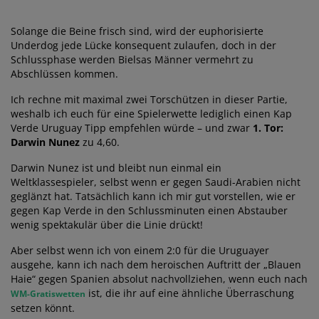
Solange die Beine frisch sind, wird der euphorisierte
Underdog jede Lücke konsequent zulaufen, doch in der
Schlussphase werden Bielsas Männer vermehrt zu
Abschlüssen kommen.
Ich rechne mit maximal zwei Torschützen in dieser Partie,
weshalb ich euch für eine Spielerwette lediglich einen Kap
Verde Uruguay Tipp empfehlen würde – und zwar
1. Tor:
Darwin Nunez
zu 4,60.
Darwin Nunez ist und bleibt nun einmal ein
Weltklassespieler, selbst wenn er gegen Saudi-Arabien nicht
geglänzt hat. Tatsächlich kann ich mir gut vorstellen, wie er
gegen Kap Verde in den Schlussminuten einen Abstauber
wenig spektakulär über die Linie drückt!
Aber selbst wenn ich von einem 2:0 für die Uruguayer
ausgehe, kann ich nach dem heroischen Auftritt der „Blauen
Haie“ gegen Spanien absolut nachvollziehen, wenn euch nach
ist, die ihr auf eine ähnliche Überraschung
WM-Gratiswetten
setzen könnt.