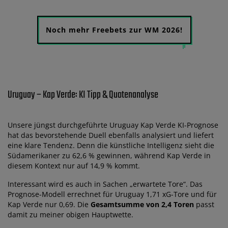
Noch mehr Freebets zur WM 2026!
Uruguay – Kap Verde: KI Tipp & Quotenanalyse
Unsere jüngst durchgeführte Uruguay Kap Verde KI-Prognose
hat das bevorstehende Duell ebenfalls analysiert und liefert
eine klare Tendenz. Denn die künstliche Intelligenz sieht die
Südamerikaner zu 62,6 % gewinnen, während Kap Verde in
diesem Kontext nur auf 14,9 % kommt.
Interessant wird es auch in Sachen „erwartete Tore“. Das
Prognose-Modell errechnet für Uruguay 1,71 xG-Tore und für
Kap Verde nur 0,69. Die
Gesamtsumme von 2,4 Toren
passt
damit zu meiner obigen Hauptwette.