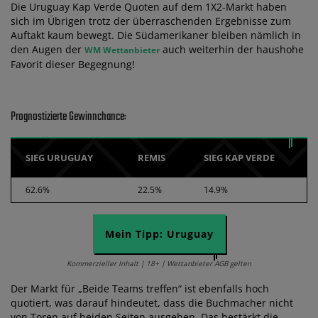
Die Uruguay Kap Verde Quoten auf dem 1X2-Markt haben
sich im Übrigen trotz der überraschenden Ergebnisse zum
Auftakt kaum bewegt. Die Südamerikaner bleiben nämlich in
den Augen der
auch weiterhin der haushohe
WM Wettanbieter
Favorit dieser Begegnung!
Prognostizierte Gewinnchance:
SIEG URUGUAY
REMIS
SIEG KAP VERDE
62.6%
22.5%
14.9%
Mein Tipp: Uruguay
Kommerzieller Inhalt | 18+ | Wettanbieter AGB gelten
Der Markt für „Beide Teams treffen“ ist ebenfalls hoch
quotiert, was darauf hindeutet, dass die Buchmacher nicht
von Toren auf beiden Seiten ausgehen. Das bestärkt die