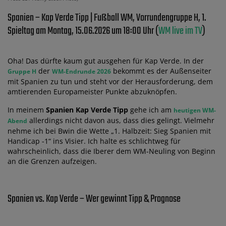
Spanien – Kap Verde Tipp | Fußball WM, Vorrundengruppe H, 1.
Spieltag am Montag, 15.06.2026 um 18:00 Uhr (
WM live im TV
)
Oha! Das dürfte kaum gut ausgehen für Kap Verde. In der
der
bekommt es der Außenseiter
Gruppe H
WM-Endrunde 2026
mit Spanien zu tun und steht vor der Herausforderung, dem
amtierenden Europameister Punkte abzuknöpfen.
In meinem
Spanien Kap Verde Tipp
gehe ich am
heutigen WM-
allerdings nicht davon aus, dass dies gelingt. Vielmehr
Abend
nehme ich bei Bwin die Wette „1. Halbzeit: Sieg Spanien mit
Handicap -1“ ins Visier. Ich halte es schlichtweg für
wahrscheinlich, dass die Iberer dem WM-Neuling von Beginn
an die Grenzen aufzeigen.
Spanien vs. Kap Verde – Wer gewinnt Tipp & Prognose