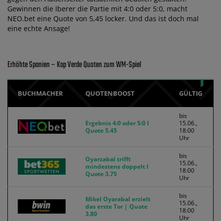
Gewinnen die Iberer die Partie mit 4:0 oder 5:0, macht
NEO.bet eine Quote von 5,45 locker. Und das ist doch mal
eine echte Ansage!
Erhöhte Spanien – Kap Verde Quoten zum WM-Spiel
BUCHMACHER
QUOTENBOOST
GÜLTIG
bis
Ergebnis 4:0 oder 5:0 I
15.06.,
Quote 5.45
18:00
Uhr
bis
Oyarzabal trifft
15.06.,
mindestens doppelt I
18:00
Quote 3.75
Uhr
bis
Mikel Oyarabal erzielt
15.06.,
das erste Tor | Quote
18:00
3.80
Uhr