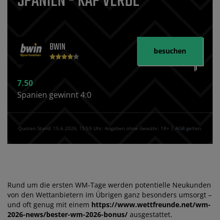
SPANIEN - KAP VERDE
BWIN
besuchen
7.50
Spanien gewinnt 4:0
Quoten Stand⁚ 15.6.2026‚ 15⁚59 Uhr. Angaben ohne Gewähr. 18+ | AGB gelten.
Rund um die ersten WM-Tage werden potentielle Neukunden
von den Wettanbietern im Übrigen ganz besonders umsorgt –
und oft genug mit einem
https://www.wettfreunde.net/wm-
2026-news/bester-wm-2026-bonus/
ausgestattet.