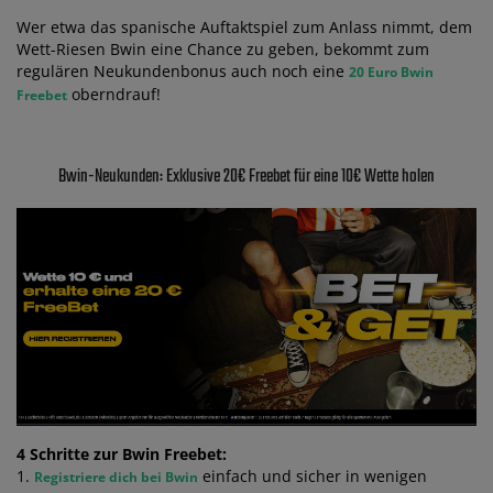
Wer etwa das spanische Auftaktspiel zum Anlass nimmt, dem
Wett-Riesen Bwin eine Chance zu geben, bekommt zum
regulären Neukundenbonus auch noch eine
20 Euro Bwin
oberndrauf!
Freebet
Bwin-Neukunden: Exklusive 20€ Freebet für eine 10€ Wette holen
4 Schritte zur Bwin Freebet:
1.
einfach und sicher in wenigen
Registriere dich bei Bwin