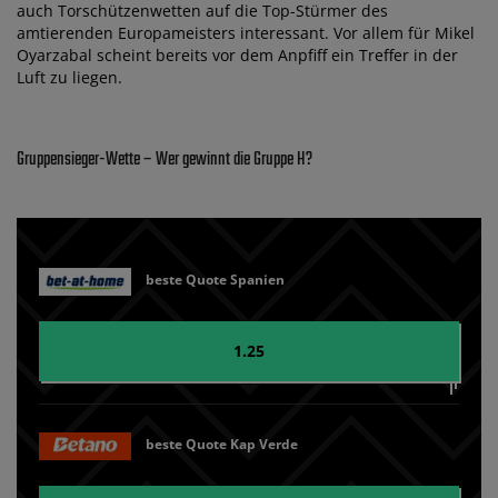
auch Torschützenwetten auf die Top-Stürmer des
amtierenden Europameisters interessant. Vor allem für Mikel
Oyarzabal scheint bereits vor dem Anpfiff ein Treffer in der
Luft zu liegen.
Gruppensieger-Wette – Wer gewinnt die Gruppe H?
beste Quote Spanien
1.25
beste Quote Kap Verde