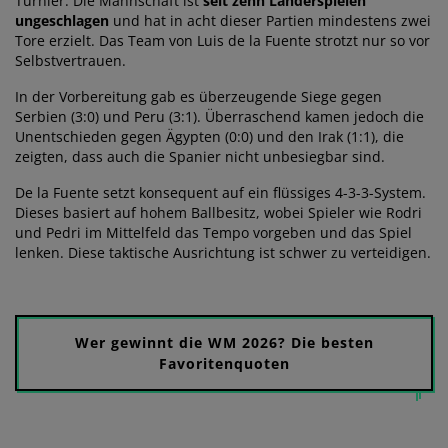
Turnier. Die Mannschaft ist
seit zehn Länderspielen
ungeschlagen
und hat in acht dieser Partien mindestens zwei
Tore erzielt. Das Team von Luis de la Fuente strotzt nur so vor
Selbstvertrauen.
In der Vorbereitung gab es überzeugende Siege gegen
Serbien (3:0) und Peru (3:1). Überraschend kamen jedoch die
Unentschieden gegen Ägypten (0:0) und den Irak (1:1), die
zeigten, dass auch die Spanier nicht unbesiegbar sind.
De la Fuente setzt konsequent auf ein flüssiges 4-3-3-System.
Dieses basiert auf hohem Ballbesitz, wobei Spieler wie Rodri
und Pedri im Mittelfeld das Tempo vorgeben und das Spiel
lenken. Diese taktische Ausrichtung ist schwer zu verteidigen.
Wer gewinnt die WM 2026? Die besten
Favoritenquoten