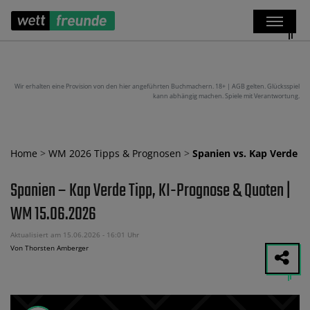
Wir erhalten eine Provision von den hier angeführten Buchmachern. 18+ | AGB gelten. Glücksspiel
kann abhängig machen. Spiele mit Verantwortung.
Home
>
WM 2026 Tipps & Prognosen
>
Spanien vs. Kap Verde
Spanien – Kap Verde Tipp, KI-Prognose & Quoten |
WM 15.06.2026
Aktualisiert am 15.06.2026 - 16:01 Uhr
Von Thorsten Amberger