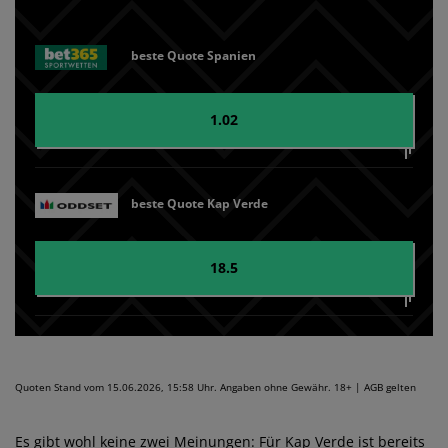
beste Quote Spanien
1.02
beste Quote Kap Verde
18.5
Quoten Stand vom 15.06.2026, 15:58 Uhr. Angaben ohne Gewähr. 18+ | AGB gelten
Es gibt wohl keine zwei Meinungen: Für Kap Verde ist bereits