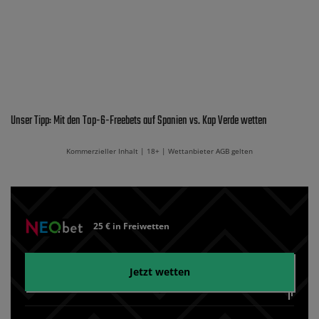
Unser Tipp: Mit den Top-6-Freebets auf Spanien vs. Kap Verde wetten
Kommerzieller Inhalt | 18+ | Wettanbieter AGB gelten
25 € in Freiwetten
Jetzt wetten