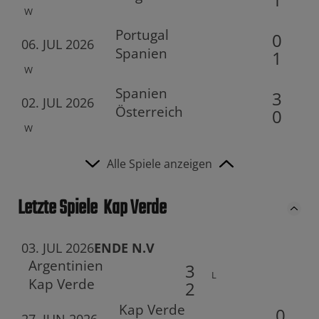
W
Portugal
0
06. JUL 2026
Spanien
1
W
Spanien
3
02. JUL 2026
Österreich
0
W
Alle Spiele anzeigen
Letzte Spiele
Kap Verde
03. JUL 2026
ENDE N.V
Argentinien
3
L
Kap Verde
2
Kap Verde
0
27. JUN 2026