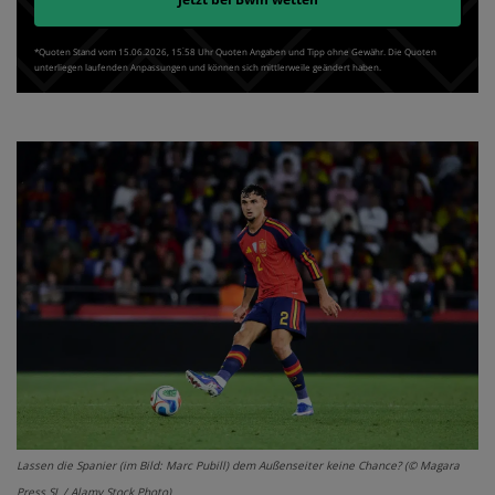
*Quoten Stand vom 15.06.2026‚ 15⁚58 Uhr Quoten Angaben und Tipp ohne Gewähr. Die Quoten
unterliegen laufenden Anpassungen und können sich mittlerweile geändert haben.
Lassen die Spanier (im Bild: Marc Pubill) dem Außenseiter keine Chance? (© Magara
Press SL / Alamy Stock Photo)