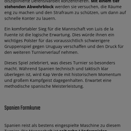
disziplinierte Defensivarbeit konzentrieren.
Mit einem tief
stehenden Abwehrblock
werden sie versuchen, die Räume
eng zu machen und den Strafraum zu schützen, um dann auf
schnelle Konter zu lauern.
Ein komfortabler Sieg für die Mannschaft von Luis de la
Fuente ist die logische Erwartung. Dies würde ihnen ein
wichtiges Polster für das voraussichtlich schwierigere
Gruppenspiel gegen Uruguay verschaffen und den Druck für
den weiteren Turnierverlauf nehmen.
Dieses Spiel zelebriert, was dieses Turnier so besonders
macht. Während Spanien technisch und taktisch klar
überlegen ist, wird Kap Verde mit historischem Momentum
und großem Kampfgeist dagegenhalten. Erwartet eine
methodische spanische Meisterleistung.
Spanien Formkurve
Spanien reist als bestens eingespielte Maschine zu diesem