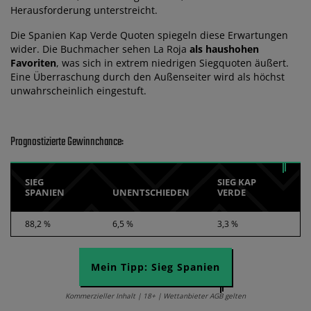
Herausforderung unterstreicht.
Die Spanien Kap Verde Quoten spiegeln diese Erwartungen
wider. Die Buchmacher sehen La Roja
als haushohen
Favoriten
, was sich in extrem niedrigen Siegquoten äußert.
Eine Überraschung durch den Außenseiter wird als höchst
unwahrscheinlich eingestuft.
Prognostizierte Gewinnchance:
SIEG
SIEG KAP
SPANIEN
UNENTSCHIEDEN
VERDE
88,2 %
6,5 %
3,3 %
Mein Tipp: Sieg Spanien
Kommerzieller Inhalt | 18+ | Wettanbieter AGB gelten