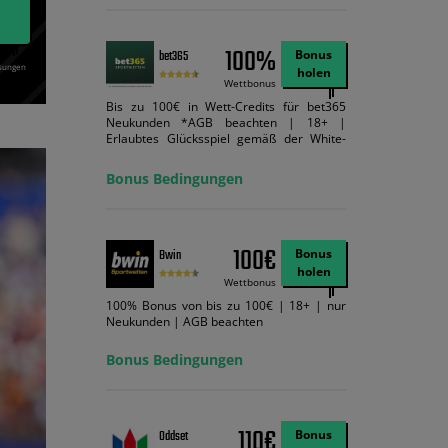
100%
bet365
Bonus
ssungen
holen
Wettbonus
Bis zu 100€ in Wett-Credits für bet365
Neukunden *AGB beachten | 18+ |
Erlaubtes Glücksspiel gemäß der White-
List | Suchtrisiken | Hilfe unter buwei.de.
Mindesteinzahlung 5€. Nur für neue
Bonus Bedingungen
Kunden. Bis zu €100 in Wett-Credits.
Melden Sie sich an, zahlen Sie €5 oder
mehr auf Ihr bet365-Konto ein und wir
geben Ihnen die entsprechende
100€
qualifizierende Einzahlung in Wett-Credits,
Bwin
Bonus
wenn Sie qualifizierende Wetten im
holen
gleichen Wert platzieren und diese
Wettbonus
abgerechnet werden. Mindestquoten,
100% Bonus von bis zu 100€ | 18+ | nur
Wett- und Zahlungsmethoden-Ausnahmen
Neukunden | AGB beachten
gelten. Gewinne schließen den Einsatz von
Wett-Credits aus. Es gelten die AGB,
Bonus Bedingungen
Zeitlimits und Ausnahmen. Der Bonus-
Code VIPANGEBOT kann während der
Anmeldung benutzt werden, jedoch ändert
dies den Angebotsbetrag in keinster
Weise.
110€
Oddset
Bonus