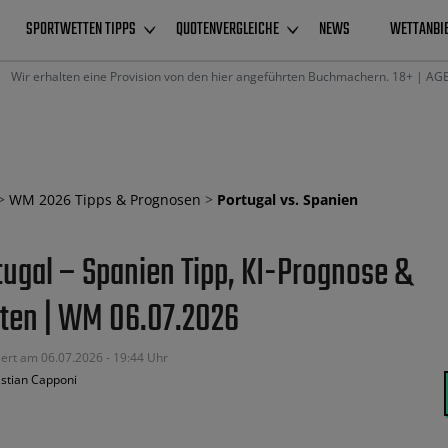
SPORTWETTEN TIPPS
QUOTENVERGLEICHE
NEWS
WETTANBIE
ere Sportwetten Tipps
ere Sportarten
[starrating_addon google=true]
Wir erhalten eine Provision von den hier angeführten Buchmachern. 18+ | AGB
tball NBA Prognosen und
ledon Wettquoten
Bra
Top
de France Wettquoten
s Tipps
>
WM 2026 Tipps & Prognosen
>
Portugal vs. Spanien
l 1 Weltmeister Quoten
 Tipps
tugal – Spanien Tipp, KI-Prognose &
 GP Weltmeister Quoten
all Tipps
ten | WM 06.07.2026
r Bowl Wettquoten
ckey Tipps
iert am 06.07.2026 - 19:44 Uhr
istian Capponi
ipps & Prognosen von
rten
WhatsApp