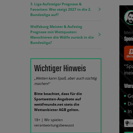
3. Liga Aufsteiger Prognose &
3. Liga Tipps
Favoriten: Wer steigt 2027 in die 2.
Alle 
3. Liga Meister
NEO.bet Freiwetten
Bundesliga auf?
DFB Pokal Tipps
Wolfsburg Meister & Aufstieg
DFB-Pokal Quoten
Oddset Quotenboost
Prognose mit Wettquoten:
Mei
Marschieren die Wölfe zurück in die
Spani
Frauen Fussball Tipps
Bundesliga?
Champions League Quoten
Tipico Promo Code
Wichtiger Hinweis
Spa
Europa League Quoten
ine
„Wetten kann Spaß, aber auch süchtig
Premier League Meister
machen!“
Waru
Bitte beachtet, dass für die
Ge
Sportwetten-Angebote auf
Di
wettfreunde.net stets die
Wettanbieter AGB gelten.
In
18+ | Wir spielen
Ex
verantwortungsbewusst