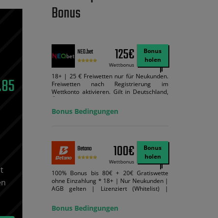
Bonus
125€
NEO.bet
Bonus
holen
Wettbonus
18+ | 25 € Freiwetten nur für Neukunden.
.85
Freiwetten nach Registrierung im
Wettkonto aktivieren. Gilt in Deutschland,
Österreich und Luxemburg.
Mindesteinzahlung: 10€. Einzahlung und
Bonus Bedingungen
Bonus 5x in 100 Tagen mit Mindestquote
1,5 umsetzen. Maximaler Umsatz:
Bonusbetrag pro Wette. Bedingungen
können geändert werden. AGB gelten.
100€
Lizenziert; Hilfe bei Suchtrisiken: buwei.de.
Betano
Bonus
holen
Wettbonus
t
100% Bonus bis 80€ + 20€ Gratiswette
ohne Einzahlung * 18+ | Nur Neukunden |
en
AGB gelten | Lizenziert (Whitelist) |
Suchtrisiko | Hilfe unter
buwei.de
Bonus Bedingungen