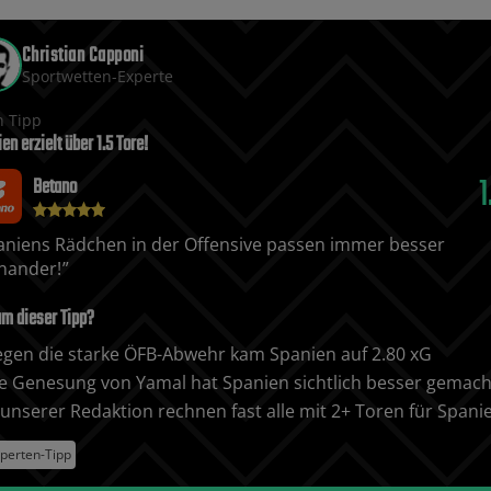
Sportwetten Tipps
Christian Capponi
Sportwetten-Experte
n Tipp
en erzielt über 1.5 Tore!
1
Betano
niens Rädchen in der Offensive passen immer besser
inander!
m dieser Tipp?
gen die starke ÖFB-Abwehr kam Spanien auf 2.80 xG
e Genesung von Yamal hat Spanien sichtlich besser gemach
 unserer Redaktion rechnen fast alle mit 2+ Toren für Spani
perten-Tipp