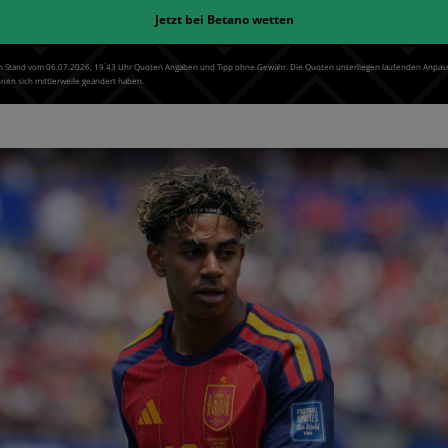
Jetzt bei
Betano
wetten
 Stand vom 06.07.2026‚ 19⁚43 Uhr Quoten Angaben und Tipp ohne Gewähr. Die Quoten unterliegen laufenden Anpa
nen sich mittlerweile geändert haben.