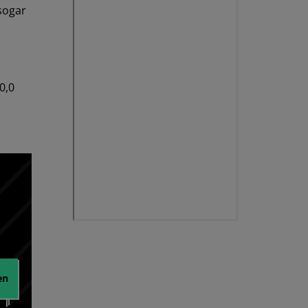
sogar
0,0
en