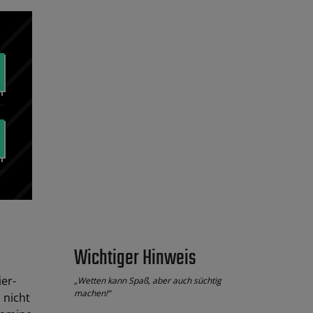
Wichtiger Hinweis
er-
„Wetten kann Spaß, aber auch süchtig
machen!“
 nicht