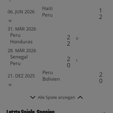
Haiti
1
06. JUN 2026
Peru
2
W
31. MÄR 2026
Peru
2
D
Honduras
2
28. MÄR 2026
Senegal
2
L
Peru
0
Peru
2
21. DEZ 2025
Bolivien
0
W
Alle Spiele anzeigen