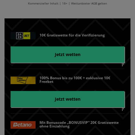
Kommerzieller Inhalt | 18+ | Wettanbieter AGB gelten
10€ Gratiswette für die Verifizierung
Jetzt wetten
100% Bonus bis zu 100€ + exklusive 10€
Freebet
Jetzt wetten
Mit Bonuscode „BONUSVIP“ 20€ Gratiswette
ohne Einzahlung