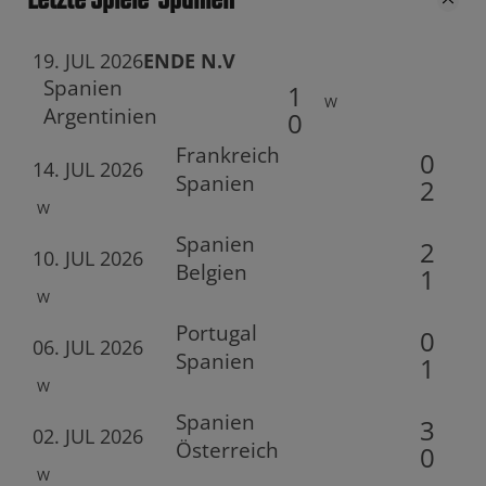
Letzte Spiele
Spanien
19. JUL 2026
ENDE N.V
Spanien
1
W
Argentinien
0
Frankreich
0
14. JUL 2026
Spanien
2
W
Spanien
2
10. JUL 2026
Belgien
1
W
Portugal
0
06. JUL 2026
Spanien
1
W
Spanien
3
02. JUL 2026
Österreich
0
W