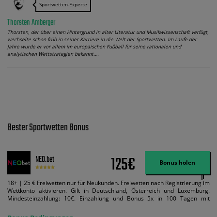
Sportwetten-Experte
Thorsten Amberger
Thorsten, der über einen Hintergrund in alter Literatur und Musikwissenschaft verfügt,
wechselte schon früh in seiner Karriere in die Welt der Sportwetten. Im Laufe der
Jahre wurde er vor allem im europäischen Fußball für seine rationalen und
analytischen Wettstrategien bekannt.…
Bester Sportwetten Bonus
125€
NEO.bet
Bonus holen
18+ | 25 € Freiwetten nur für Neukunden. Freiwetten nach Registrierung im
Wettkonto aktivieren. Gilt in Deutschland, Österreich und Luxemburg.
Mindesteinzahlung: 10€. Einzahlung und Bonus 5x in 100 Tagen mit
Mindestquote 1,5 umsetzen. Maximaler Umsatz: Bonusbetrag pro Wette.
Bedingungen können geändert werden. AGB gelten. Lizenziert; Hilfe bei