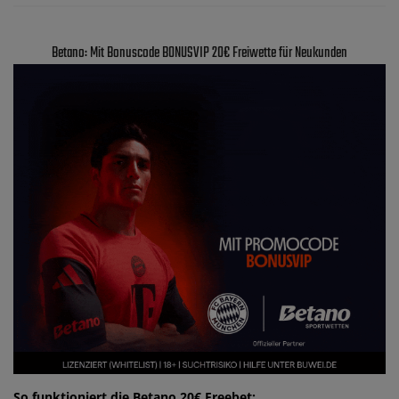
Betano: Mit Bonuscode BONUSVIP 20€ Freiwette für Neukunden
So funktioniert die Betano 20€ Freebet: