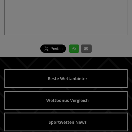
Beste Wettanbieter
Wettbonus Vergleich
Sportwetten News