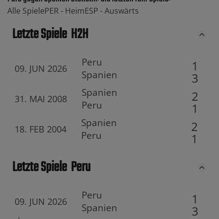
Alle Spiele
PER -
Heim
ESP -
Auswärts
Letzte Spiele
H2H
Peru
1
09. JUN 2026
Spanien
3
Spanien
2
31. MAI 2008
Peru
1
Spanien
2
18. FEB 2004
Peru
1
Letzte Spiele
Peru
Peru
1
09. JUN 2026
Spanien
3
L