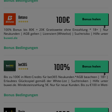
Bonus Bedingungen
Suchtrisiken: buwei.de.
100€
Betano
Bonus holen
100% Bonus bis 80€ + 20€ Gratiswette ohne Einzahlung * 18+ | Nur
Neukunden | AGB gelten | Lizenziert (Whitelist) | Suchtrisiko | Hilfe unter
buwei.de
Bonus Bedingungen
100%
bet365
Bonus holen
Bis zu 100€ in Wett-Credits für bet365 Neukunden *AGB beachten | 18+ |
Erlaubtes Glücksspiel gemäß der White-List | Suchtrisiken | Hilfe unter
buwei.de. Mindesteinzahlung 5€. Nur für neue Kunden. Bis zu €100 in Wett-
Credits. Melden Sie sich an, zahlen Sie €5 oder mehr auf Ihr bet365-Konto
ein und wir geben Ihnen die entsprechende qualifizierende Einzahlung in
Bonus Bedingungen
Wett-Credits, wenn Sie qualifizierende Wetten im gleichen Wert platzieren
und diese abgerechnet werden. Mindestquoten, Wett- und
Zahlungsmethoden-Ausnahmen gelten. Gewinne schließen den Einsatz von
Wett-Credits aus. Es gelten die AGB, Zeitlimits und Ausnahmen. Der Bonus-