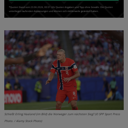
*Quoten Stand vom 23.06.2026‚ 00⁚01 Uhr Quoten Angaben und Tipp ohne Gewähr. Die Quoten
unterliegen laufenden Anpassungen und können sich mittlerweile geändert haben.
Schießt Erling Haaland (im Bild) die Norweger zum nächsten Sieg? (© SPP Sport Press
Photo. / Alamy Stock Photo)