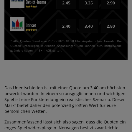
Bet-at-home
2.45
3.35
2.90
Oddset
2.40
3.40
2.80
* Alle Quoten Stand vom
23/06/2026 01:58
Uhr. Angaben ohne Gewähr. Die
Quoten unterliegen laufenden Anpassungen und können sich mittlerweile
geändert haben. | 18+ | AGB gelten.
Das Unentschieden ist mit einer Quote um 3.40 am höchsten
bewertet worden. In einem so ausgeglichenen und wichtigen
Spiel ist eine Punkteteilung ein realistisches Szenario. Dieser
Markt bietet daher den potenziell größten Wert für eure
persönlichen Wetten.
Zusammenfassend lässt sich also sagen, dass die Quoten ein
enges Spiel widerspiegeln. Norwegen besitzt zwar leichte