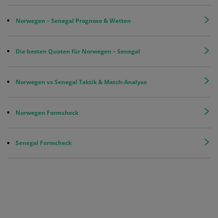
Norwegen – Senegal Prognose & Wetten
Die besten Quoten für Norwegen – Senegal
Norwegen vs Senegal Taktik & Match-Analyse
Norwegen Formcheck
Senegal Formcheck