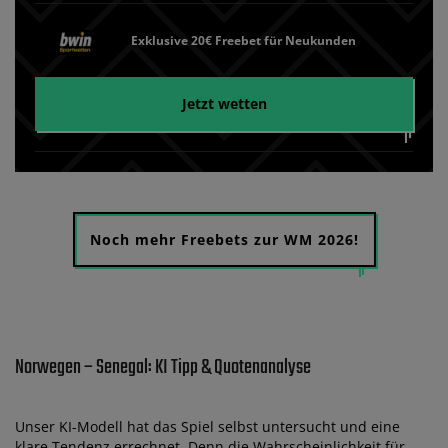
Exklusive 20€ Freebet für Neukunden
Jetzt wetten
Noch mehr Freebets zur WM 2026!
Norwegen – Senegal: KI Tipp & Quotenanalyse
Unser KI-Modell hat das Spiel selbst untersucht und eine
klare Tendenz errechnet. Denn die Wahrscheinlichkeit für