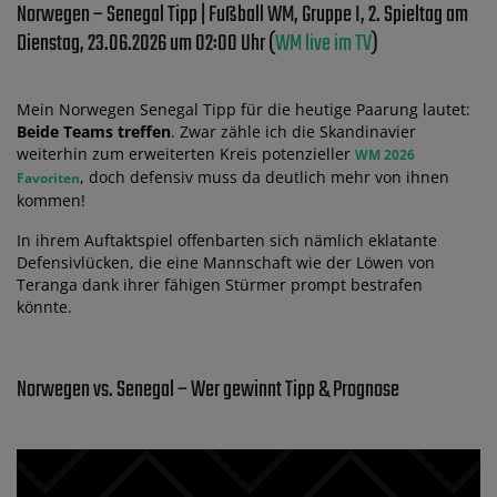
Norwegen – Senegal Tipp | Fußball WM, Gruppe I, 2. Spieltag am
Dienstag, 23.06.2026 um 02:00 Uhr (
WM live im TV
)
Mein Norwegen Senegal Tipp für die heutige Paarung lautet:
Beide Teams treffen
. Zwar zähle ich die Skandinavier
weiterhin zum erweiterten Kreis potenzieller
WM 2026
, doch defensiv muss da deutlich mehr von ihnen
Favoriten
kommen!
In ihrem Auftaktspiel offenbarten sich nämlich eklatante
Defensivlücken, die eine Mannschaft wie der Löwen von
Teranga dank ihrer fähigen Stürmer prompt bestrafen
könnte.
Norwegen vs. Senegal – Wer gewinnt Tipp & Prognose