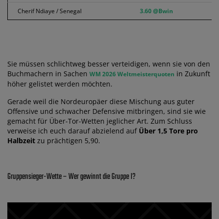
Cherif Ndiaye / Senegal
3.60 @Bwin
Sie müssen schlichtweg besser verteidigen, wenn sie von den
Buchmachern in Sachen
in Zukunft
WM 2026 Weltmeisterquoten
höher gelistet werden möchten.
Gerade weil die Nordeuropäer diese Mischung aus guter
Offensive und schwacher Defensive mitbringen, sind sie wie
gemacht für Über-Tor-Wetten jeglicher Art. Zum Schluss
verweise ich euch darauf abzielend auf
Über 1,5 Tore pro
Halbzeit
zu prächtigen 5,90.
Gruppensieger-Wette – Wer gewinnt die Gruppe I?