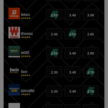
Betano
2.50
3.40
3.00
Winamax
2.40
3.55
2.85
bet365
2.50
3.40
2.80
Bwin
2.30
3.40
3.10
AdmiralBet
2.30
3.40
3.10