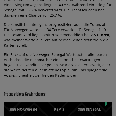
einen Sieg Norwegens liegt bei 40.8 %, während ein Erfolg für
Senegal mit 33.6 % bewertet wird. Ein Unentschieden hat
dagegen eine Chance von 25.7 %.
Die künstliche Intelligenz prognostiziert auch die Toranzahl.
Für Norwegen werden 1.34 Tore erwartet, für Senegal 1.19.
Die Gesamtzahl liegt somit zusammenaddiert bei
2.53 Toren
,
was meiner Wette auf Tore auf beiden Seiten definitiv in die
Karten spielt.
Ein Blick auf die Norwegen Senegal Wettquoten offenbaren
euch, dass die Buchmacher eine ähnliche Erwartungen
hegen. Die Skandinavier gelten zwar als leichter Favorit, aber
die Werte deuten auf ein offenes Spiel hin. Das spiegelt die
Ausgeglichenheit der beiden Kader wider.
Prognostizierte Gewinnchance:
SIEG NORWEGEN
REMIS
SIEG SENEGAL