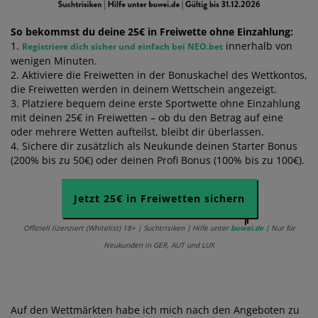
So bekommst du deine 25€ in Freiwette ohne Einzahlung:
1.
innerhalb von
Registriere dich sicher und einfach bei NEO.bet
wenigen Minuten.
2. Aktiviere die Freiwetten in der Bonuskachel des Wettkontos,
die Freiwetten werden in deinem Wettschein angezeigt.
3. Platziere bequem deine erste Sportwette ohne Einzahlung
mit deinen 25€ in Freiwetten – ob du den Betrag auf eine
oder mehrere Wetten aufteilst, bleibt dir überlassen.
4. Sichere dir zusätzlich als Neukunde deinen Starter Bonus
(200% bis zu 50€) oder deinen Profi Bonus (100% bis zu 100€).
Jetzt 25€ in Freiwetten sichern
Offiziell lizenziert (Whitelist) 18+ | Suchtrisiken | Hilfe unter
buwei.de
| Nur für
Neukunden in GER, AUT und LUX
Auf den Wettmärkten habe ich mich nach den Angeboten zu